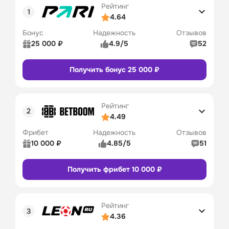
Рейтинг
Чемпионат мира
4.64
Суперлига России
Чемпионат Европы
Бонус
Надежность
Отзывов
Киберспорт
25 000 ₽
4.9/5
52
IEM Cologne
Рейтинг 
5/5
The International
Получить бонус 25 000 ₽
пользователей
Esports World Cup Counter Strike
Коэффициенты
5/5
Линия в прематче
4/5
Рейтинг
Линия в лайве
5/5
4.49
Удобство платежей
4/5
Фрибет
Надежность
Отзывов
Служба поддержки
5/5
10 000 ₽
4.85/5
51
Бонусы и акции
5/5
Рейтинг 
5/5
Получить фрибет 10 000 ₽
пользователей
Промокод
Бонусы
Коэффициенты
5/5
22
Линия в прематче
4/5
Рейтинг
Линия в лайве
Сайт
Приложение
5/5
4.36
Удобство платежей
4/5