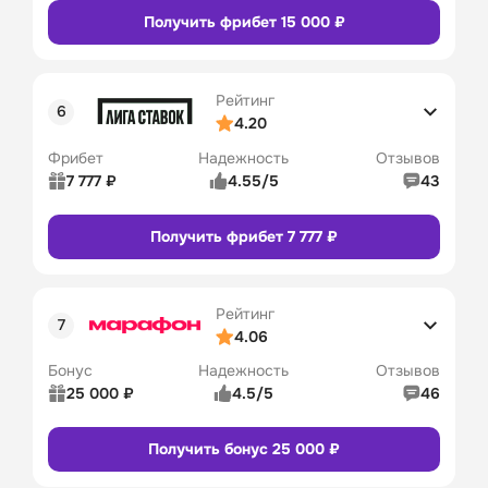
Рейтинг 
5/5
Получить фрибет 15 000 ₽
пользователей
Промокод
Бонусы
Коэффициенты
4/5
10
Линия в прематче
4/5
Рейтинг
Линия в лайве
Сайт
Приложение
4/5
4.20
Удобство платежей
4/5
Фрибет
Надежность
Отзывов
Служба поддержки
5/5
7 777 ₽
4.55/5
43
Бонусы и акции
4/5
Рейтинг 
5/5
Получить фрибет 7 777 ₽
пользователей
Промокод
Бонусы
Коэффициенты
4/5
10
Линия в прематче
4/5
Рейтинг
Сайт
Приложение
Линия в лайве
4/5
4.06
Удобство платежей
4/5
Бонус
Надежность
Отзывов
Служба поддержки
4/5
25 000 ₽
4.5/5
46
Бонусы и акции
5/5
Рейтинг 
5/5
Получить бонус 25 000 ₽
пользователей
Бонусы
17
Коэффициенты
4/5