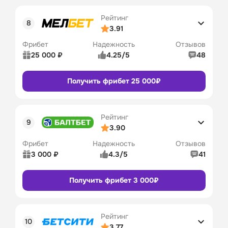
Сайт
Приложение
Линия в прематче
4/5
Рейтинг
Линия в лайве
4/5
3.91
Удобство платежей
4/5
Фрибет
Надежность
Отзывов
Служба поддержки
4/5
25 000 ₽
4.25/5
48
Бонусы и акции
4/5
Рейтинг 
5/5
Получить фрибет 25 000₽
пользователей
Промокод
Бонусы
Коэффициенты
4/5
15
Линия в прематче
4/5
Рейтинг
Линия в лайве
Сайт
Приложение
3/5
3.90
Удобство платежей
4/5
Фрибет
Надежность
Отзывов
Служба поддержки
4/5
3 000 ₽
4.3/5
41
Бонусы и акции
4/5
Рейтинг 
5/5
Получить фрибет 3 000₽
пользователей
Промокод
Бонусы
Коэффициенты
4/5
16
Линия в прематче
4/5
Рейтинг
Линия в лайве
Сайт
Приложение
3/5
3.77