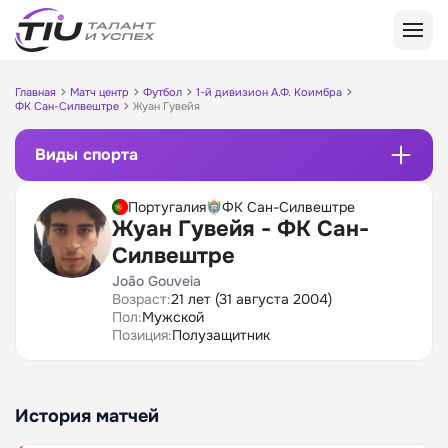
Главная
Матч центр
Футбол
1-й дивизион А.Ф. Коимбра
ФК Сан-Силвештре
Жуан Гувейя
Популярные БК
Пари
Виды спорта
По букмекеру
БетБум
Леон
Pari
Приложения для Android
Португалия
ФК Сан-Силвештре
Винлайн
BetBoom
Жуан Гувейя - ФК Сан-
Фонбет
Leon
Пари
Силвештре
Виды спорта
Марафон
Winline
БетБум
Бетсити
Fonbet
Леон
Баскетбол
João Gouveia
Статьи о БК
Возраст:
21 лет (31 августа 2004)
Мелбет
Лига Ставок
Винлайн
Киберспорт
Пол:
Мужской
Winline
Лига Ставок
Марафон
Фонбет
Теннис
Позиция:
Полузащитник
База знаний
По видам спорта
Олимпбет
Бет-М
Марафон
Хоккей
Виды ставок
Тенниси
Baltbet
Бетсити
Футбол
Футбол
Футбол
По видам спорта
Основы ставок
Балтбет
Melbet
Мелбет
Хоккей
История матчей
Евролига
Сервисы
Бет-М
Olimpbet
Лига Ставок
Баскетбол
Футбол
Виды спорта
Кубок России
Беттери
Tennisi
Олимпбет
Теннис
Хоккей