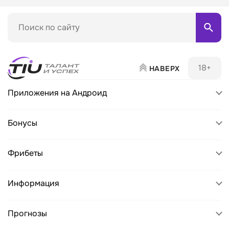
Поиск по матч-центру
18+
НАВЕРХ
Приложения на Андроид
Пари
Бонусы
БетБум
Pari
Фрибеты
Леон
BetBoom
Лига Ставок
Пари
Информация
Leon
Мелбет
БетБум
Winline
Политика конфиденциальности
Прогнозы
Бетсити
Леон
Fonbet
Политика cookies