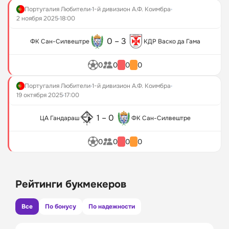
Букмекеры для ставок на киберспорт
НБА
НБА
Baltbet
Португалия Любители
1-й дивизион А.Ф. Коимбра
Букмекеры для профессиональных игроков
Единая Лига ВТБ
Единая Лига ВТБ
24Бет
2 ноября 2025
18:00
Букмекеры для ставок на футбол
Евролига
Евролига
WNBA
WNBA
0 – 3
ФК Сан-Силвештре
КДР Васко да Гама
Суперлига
Суперлига
Теннис
Теннис
0
0
0
0
US Open 2026 ATP
ATP
US Open 2026 WTA
WTA
Португалия Любители
1-й дивизион А.Ф. Коимбра
Настольный теннис
Cincinnati ATP
19 октября 2025
17:00
Cincinnati WTA
Челленджер
1 – 0
Настольный теннис
ЦА Гандараш
ФК Сан-Силвештре
Лига Про
Чемпионат мира
Setka Cup
Волейбол
0
0
0
0
Кубок мира
Чемпионат Европы
Лига Наций
WTT Champions Yokohama, MS
Суперлига России
Киберспорт
WTT Champions Yokohama, WS
Рейтинги букмекеров
Europe Smash Sweden, WS
IEM Cologne
Europe Smash Sweden, MS
The International
Все
По бонусу
По надежности
Волейбол
Лига Наций