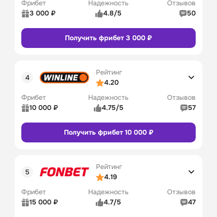
Фрибет
Надежность
Отзывов
Служба поддержки
4/5
3 000 ₽
4.8/5
50
Бонусы и акции
5/5
Рейтинг 
5/5
Получить фрибет 3 000 ₽
пользователей
Промокод
Бонусы
Коэффициенты
5/5
42
Линия в прематче
5/5
Рейтинг
Линия в лайве
Сайт
Приложение
3/5
4.20
Удобство платежей
4/5
Фрибет
Надежность
Отзывов
Служба поддержки
5/5
10 000 ₽
4.75/5
57
Бонусы и акции
4/5
Рейтинг 
5/5
Получить фрибет 10 000 ₽
пользователей
Промокод
Бонусы
Коэффициенты
4/5
34
Линия в прематче
4/5
Рейтинг
Линия в лайве
Сайт
Приложение
4/5
4.19
Удобство платежей
4/5
Фрибет
Надежность
Отзывов
Служба поддержки
4/5
15 000 ₽
4.7/5
47
Бонусы и акции
5/5