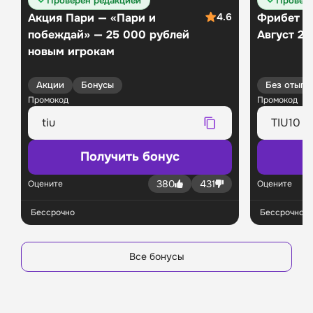
Проверен редакцией
Провере
Акция Пари — «Пари и
4.6
Фрибет Б
побеждай» — 25 000 рублей
Август 20
новым игрокам
Акции
Бонусы
Без отыгр
Промокод
Промокод
Получить бонус
П
380
431
Оцените
Оцените
Бессрочно
Бессрочно
Все бонусы