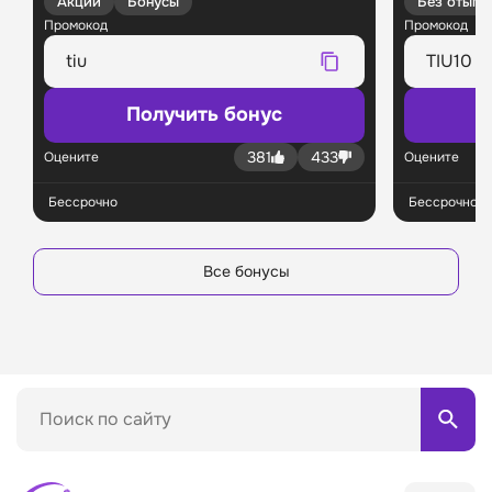
Акции
Бонусы
Без отыгр
Промокод
Промокод
Получить бонус
П
381
433
Оцените
Оцените
Бессрочно
Бессрочно
Все бонусы
Поиск по матч-центру