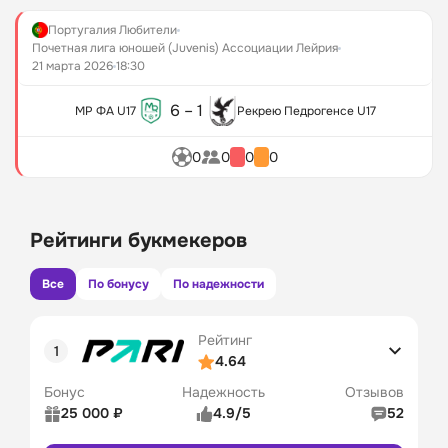
Лига Чемпионов
Зенит
Betcity
Тенниси
Теннис
Настольный теннис
Баскетбол
Португалия Любители
Лига Европы
Спортбет
Bettery
Балтбет
Футбол
Волейбол
Теннис
Почетная лига юношей (Juvenis) Ассоциации Лейрия
24bet
Zenit
Беттери
Киберспорт
Настольный теннис
21 марта 2026
18:30
Рейтинги
Футбол
Спортбет
Зенит
Волейбол
Прочие категории
Лучшие букмекеры
РПЛ
24bet
Киберспорт
6 – 1
МР ФА U17
Рекрею Педрогенсе U17
Приложения для iOS
Футбол
Легальные букмекерские конторы
Фрибеты
Лига чемпионов
Российские букмекеры
Фрибеты без депозита
АПЛ
РПЛ
Leon
0
0
0
0
БК с мобильным приложением
Фрибет без отыгрыша
Серия А
Лига чемпионов
Zenit
Надежные букмекеры
Промокод без отыгрыша
Ла Лига
АПЛ
Лига Ставок
БК с гостевым демосчетом
Бонус за регистрацию без отыгрыша
Бундеслига
Серия А
Марафон
Рейтинги букмекеров
БК с большими коэффициентами
Фрибеты сегодня
Лига Европы
Ла Лига
Melbet
БК с минимальными депозитами
Лучшие фрибеты
Лига конференций
Бундеслига
Pari
Все
По бонусу
По надежности
Букмекеры для ставок на американский футбол
Фрибет новым игрокам
Лига наций
Лига Европы
Tennisi
Букмекеры для ставок на бейсбол
Новые БК с фрибетом
Суперкубок УЕФА
Лига конференций
Fonbet
Хоккей
Хоккей
Букмекеры для ставок на гольф
Фрибет 3000
Betcity
Рейтинг
Букмекеры для ставок на автогонки
Акции букмекерских контор при регистрации
КХЛ
КХЛ
BetBoom
4.64
Букмекеры для ставок на чемпионаты мира и Европы
Промокоды букмекеров
НХЛ
НХЛ
Bettery
Бонус
Надежность
Отзывов
Букмекеры для ставок на дартс
Бездепозитные бонусы за регистрацию
АХЛ
АХЛ
Olimpbet
25 000 ₽
4.9/5
52
Баскетбол
Баскетбол
Букмекеры для ставок на скачки
Бездепозитные бонусы букмекеров
Winline
Рейтинг 