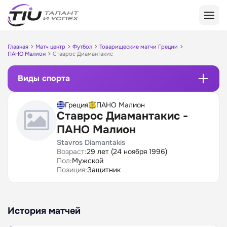
Главная
Матч центр
Футбол
Товарищеские матчи Греции
ПАНО Малион
Ставрос Диамантакис
Популярные БК
Пари
Виды спорта
По букмекеру
БетБум
Леон
Pari
Приложения для Android
Греция
ПАНО Малион
Винлайн
BetBoom
Ставрос Диамантакис -
Фонбет
Leon
Пари
ПАНО Малион
Виды спорта
Марафон
Winline
БетБум
Бетсити
Fonbet
Леон
Баскетбол
Stavros Diamantakis
Статьи о БК
Возраст:
29 лет (24 ноября 1996)
Мелбет
Лига Ставок
Винлайн
Киберспорт
Пол:
Мужской
Winline
Лига Ставок
Марафон
Фонбет
Теннис
Позиция:
Защитник
База знаний
По видам спорта
Олимпбет
Бет-М
Марафон
Хоккей
Виды ставок
Тенниси
Baltbet
Бетсити
Футбол
Футбол
Футбол
По видам спорта
Основы ставок
Балтбет
Melbet
Мелбет
Хоккей
История матчей
Евролига
Сервисы
Бет-М
Olimpbet
Лига Ставок
Баскетбол
Футбол
Виды спорта
Кубок России
Беттери
Tennisi
Олимпбет
Теннис
Хоккей