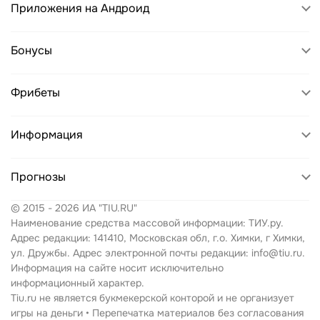
Приложения на Андроид
Пари
Бонусы
БетБум
Pari
Фрибеты
Леон
BetBoom
Лига Ставок
Пари
Информация
Leon
Мелбет
БетБум
Winline
Политика конфиденциальности
Прогнозы
Бетсити
Леон
Fonbet
Политика cookies
Марафон
© 2015 - 2026 ИА "TIU.RU"
Винлайн
Прогнозы на спорт
Марафон
Пользовательское соглашение
Наименование средства массовой информации: ТИУ.ру.
Фонбет
Фонбет
Футбол
Адрес редакции: 141410, Московская обл, г.о. Химки, г Химки,
Betcity
Согласие на обработку персональных данных
ул. Дружбы. Адрес электронной почты редакции: info@tiu.ru.
Винлайн
Марафон
Хоккей
Информация на сайте носит исключительно
Melbet
Контакты
информационный характер.
Бетсити
Баскетбол
Tiu.ru не является букмекерской конторой и не организует
Лига Ставок
Вакансии
игры на деньги • Перепечатка материалов без согласования
Мелбет