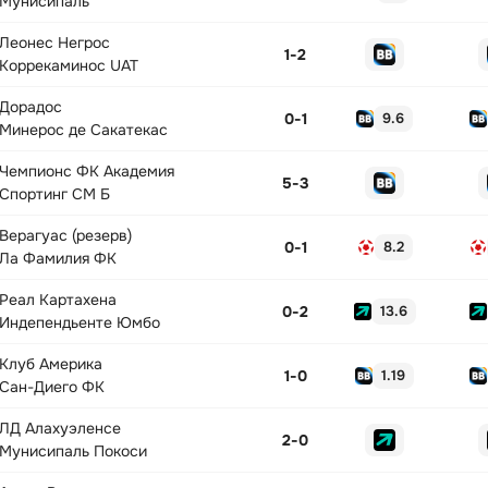
Мунисипаль
Леонес Негрос
1
-
2
Коррекаминос UAT
Дорадос
0
-
1
9.6
Минерос де Сакатекас
Чемпионс ФК Академия
5
-
3
Спортинг СМ Б
Верагуас (резерв)
0
-
1
8.2
Ла Фамилия ФК
Реал Картахена
0
-
2
13.6
Индепендьенте Юмбо
Клуб Америка
1
-
0
1.19
Сан-Диего ФК
ЛД Алахуэленсе
2
-
0
Мунисипаль Покоси