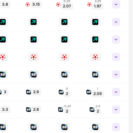
0.25
3.25
3.8
3.15
2.07
1.97
0
1
3
2.9
2
2.05
-0.25
2.5
3.3
2.8
2
2