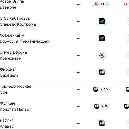
Астон Вилла
—
1.88
Бавария
СКА-Хабаровск
—
Спартак Кострома
Хоффенхайм
—
Боруссия Мёнхенгладбах
Эллас Верона
—
Кремонезе
Жирона
—
Сабадель
Торпедо Москва
—
2.45
Сочи
Фулхэм
—
2.4
Кристал Пэлас
Расинг
—
Алавес