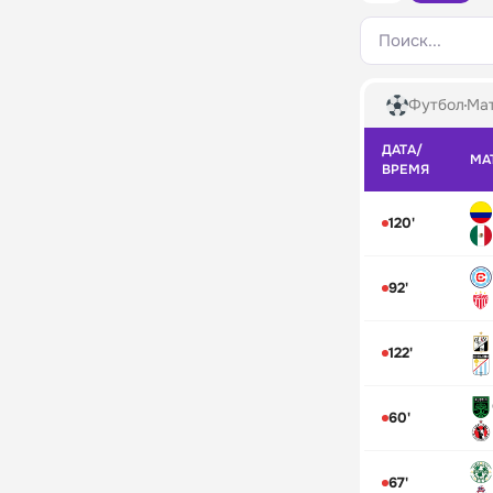
Поиск...
Футбол
Мат
ДАТА/
МА
ВРЕМЯ
120'
92'
122'
60'
67'