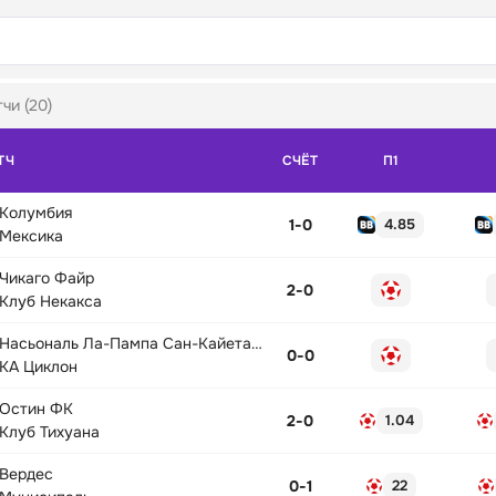
чи (20)
ТЧ
СЧЁТ
П1
Колумбия
1
-
0
4.85
Мексика
Чикаго Файр
2
-
0
Клуб Некакса
Насьональ Ла-Пампа Сан-Кайетано
0
-
0
КА Циклон
Остин ФК
2
-
0
1.04
Клуб Тихуана
Вердес
0
-
1
22