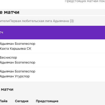
Предстоящих матчей пока
е матчи
ители
Первая любительская лига Адыямана (3)
ТЧ
Адыяман Бозтепеспор
Кахта Каршыяка СК
Бесниспор
Адыяман Бозтепеспор
Адыяман Бозтепеспор
Адыяман Угурспор
 матчи
Лайв
Сегодня
Предстоящие