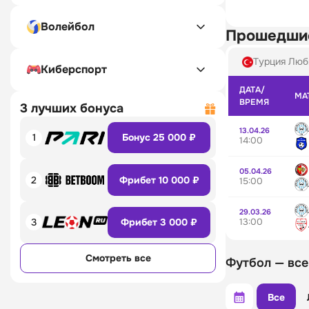
Волейбол
Прошедши
Турция Люб
Киберспорт
ДАТА/
МА
ВРЕМЯ
3 лучших бонуса
13.04.26
1
Бонус 25 000 ₽
14:00
05.04.26
2
Фрибет 10 000 ₽
15:00
29.03.26
13:00
3
Фрибет 3 000 ₽
Смотреть все
Футбол — все
Все