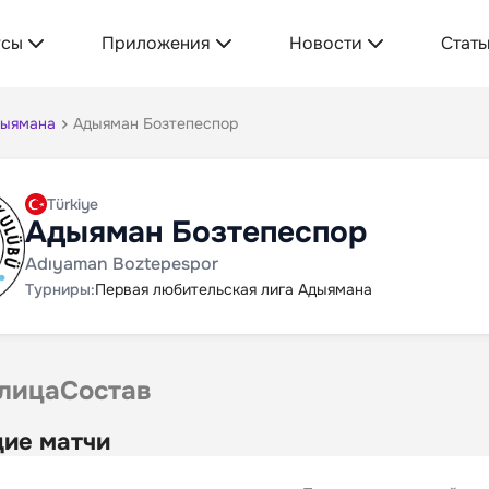
усы
Приложения
Новости
Стать
дыямана
Адыяман Бозтепеспор
Türkiye
Адыяман Бозтепеспор
Adıyaman Boztepespor
Турниры:
Первая любительская лига Адыямана
лица
Состав
ие матчи