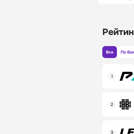
Рейтин
Все
По бо
Рейтинг пол
Линия в лай
Бонусы и ак
Рейтинг пол
Промокод
Линия в лай
Бонусы и ак