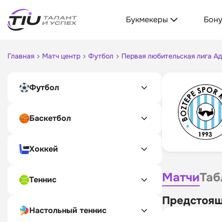
Букмекеры
Бон
Главная
Матч центр
Футбол
Первая любительская лига А
Футбол
Баскетбол
Хоккей
Матчи
Таб
Теннис
Предстоящ
Настольный теннис