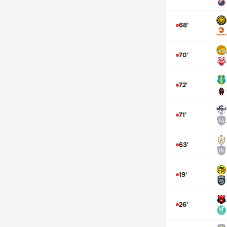
68'
70'
72'
71'
63'
19'
26'