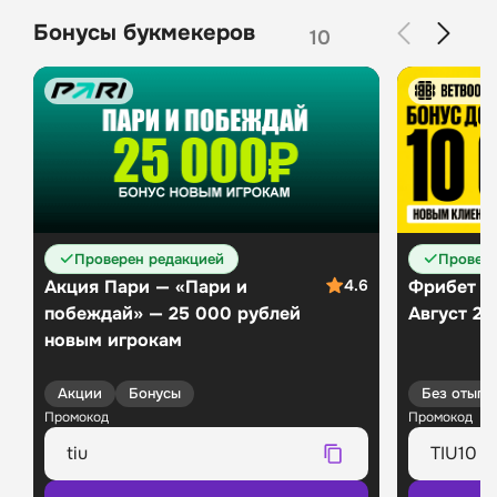
Служба поддержки
4/5
Бонусы букмекеров
10
Бонусы и акции
4/5
Промокод
Бонусы
13
Сайт
Приложение
Проверен редакцией
Провере
Акция Пари — «Пари и
4.6
Фрибет Б
побеждай» — 25 000 рублей
Август 20
новым игрокам
Акции
Бонусы
Без отыгр
Промокод
Промокод