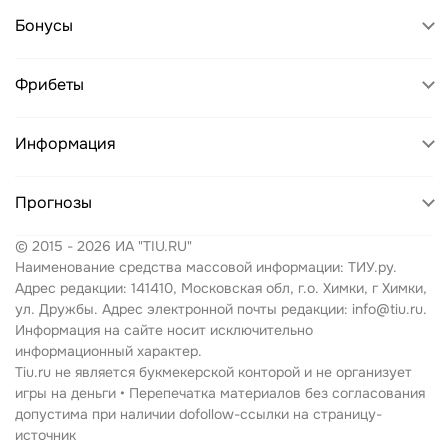
Пари
Бонусы
БетБум
Pari
Фрибеты
Леон
BetBoom
Лига Ставок
Пари
Информация
Leon
Мелбет
БетБум
Winline
Политика конфиденциальности
Прогнозы
Бетсити
Леон
Fonbet
Политика cookies
Марафон
© 2015 - 2026 ИА "TIU.RU"
Винлайн
Прогнозы на спорт
Марафон
Пользовательское соглашение
Наименование средства массовой информации: ТИУ.ру.
Фонбет
Фонбет
Футбол
Адрес редакции: 141410, Московская обл, г.о. Химки, г Химки,
Betcity
Согласие на обработку персональных данных
ул. Дружбы. Адрес электронной почты редакции: info@tiu.ru.
Винлайн
Марафон
Хоккей
Информация на сайте носит исключительно
Melbet
Контакты
информационный характер.
Бетсити
Баскетбол
Tiu.ru не является букмекерской конторой и не организует
Лига Ставок
Вакансии
игры на деньги • Перепечатка материалов без согласования
Мелбет
Теннис
допустима при наличии dofollow-ссылки на страницу-
Olimpbet
Блог
источник
Лига ставок
Настольный теннис