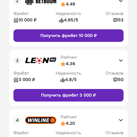
Линия в лайве
5/5
Букмекеры для ставок на киберспорт
НБА
НБА
Baltbet
4.49
Букмекеры для профессиональных игроков
Единая Лига ВТБ
Единая Лига ВТБ
24Бет
Удобство платежей
4/5
Фрибет
Надежность
Отзывов
Букмекеры для ставок на футбол
Евролига
Евролига
Служба поддержки
5/5
10 000 ₽
4.85/5
53
WNBA
WNBA
Бонусы и акции
5/5
Суперлига
Суперлига
Рейтинг 
5/5
Теннис
Теннис
Получить фрибет 10 000 ₽
пользователей
Промокод
Бонусы
US Open 2026 ATP
ATP
Коэффициенты
5/5
22
US Open 2026 WTA
WTA
Линия в прематче
4/5
Настольный теннис
Cincinnati ATP
Рейтинг
Линия в лайве
Сайт
Приложение
5/5
4.36
Cincinnati WTA
Челленджер
Удобство платежей
4/5
Настольный теннис
Лига Про
Фрибет
Надежность
Отзывов
Служба поддержки
4/5
Чемпионат мира
Setka Cup
3 000 ₽
4.8/5
50
Бонусы и акции
5/5
Волейбол
Кубок мира
Рейтинг 
5/5
Чемпионат Европы
Лига Наций
Получить фрибет 3 000 ₽
пользователей
Промокод
Бонусы
WTT Champions Yokohama, MS
Суперлига России
Коэффициенты
5/5
Киберспорт
42
WTT Champions Yokohama, WS
Линия в прематче
5/5
Europe Smash Sweden, WS
IEM Cologne
Рейтинг
Линия в лайве
Сайт
Приложение
3/5
Europe Smash Sweden, MS
The International
4.20
Волейбол
Удобство платежей
4/5
Фрибет
Надежность
Отзывов
Лига Наций
Служба поддержки
5/5