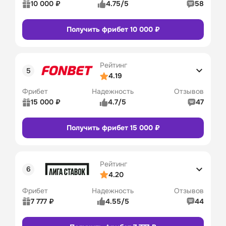
10 000 ₽
4.75/5
58
Чемпионат мира
Бонусы и акции
4/5
Суперлига России
Рейтинг 
5/5
Получить фрибет 10 000 ₽
пользователей
Чемпионат Европы
Промокод
Бонусы
Киберспорт
Коэффициенты
4/5
34
IEM Cologne
Линия в прематче
4/5
Рейтинг
The International
Линия в лайве
Сайт
Приложение
4/5
4.19
Esports World Cup Counter Strike
Удобство платежей
4/5
Фрибет
Надежность
Отзывов
Служба поддержки
4/5
15 000 ₽
4.7/5
47
Бонусы и акции
5/5
Рейтинг 
5/5
Получить фрибет 15 000 ₽
пользователей
Промокод
Бонусы
Коэффициенты
4/5
10
Линия в прематче
4/5
Рейтинг
Линия в лайве
Сайт
Приложение
4/5
4.20
Удобство платежей
4/5
Фрибет
Надежность
Отзывов
Служба поддержки
5/5
7 777 ₽
4.55/5
44
Бонусы и акции
4/5
Рейтинг 
5/5