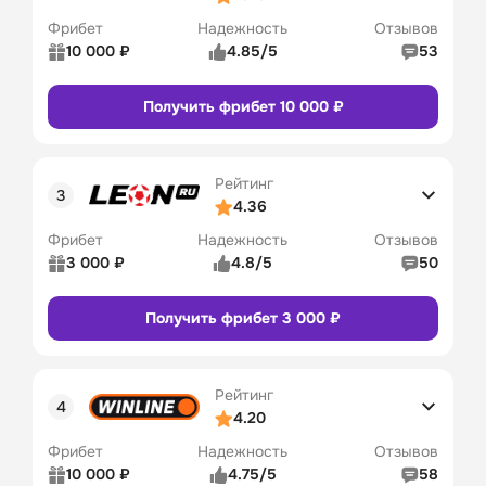
Букмекеры для ставок на киберспорт
НБА
НБА
Baltbet
Удобство платежей
4/5
Букмекеры для профессиональных игроков
Единая Лига ВТБ
Единая Лига ВТБ
24Бет
Фрибет
Надежность
Отзывов
Служба поддержки
5/5
10 000 ₽
4.85/5
53
Букмекеры для ставок на футбол
Евролига
Евролига
Бонусы и акции
5/5
WNBA
WNBA
Рейтинг 
5/5
Суперлига
Суперлига
Получить фрибет 10 000 ₽
пользователей
Промокод
Бонусы
Теннис
Теннис
Коэффициенты
5/5
22
US Open 2026 ATP
ATP
Линия в прематче
4/5
US Open 2026 WTA
WTA
Рейтинг
Линия в лайве
Сайт
Приложение
5/5
Настольный теннис
Cincinnati ATP
4.36
Удобство платежей
4/5
Cincinnati WTA
Челленджер
Фрибет
Надежность
Отзывов
Служба поддержки
4/5
Настольный теннис
Лига Про
3 000 ₽
4.8/5
50
Бонусы и акции
5/5
Чемпионат мира
Setka Cup
Рейтинг 
Волейбол
Кубок мира
5/5
Получить фрибет 3 000 ₽
пользователей
Промокод
Бонусы
Чемпионат Европы
Лига Наций
Коэффициенты
5/5
WTT Champions Yokohama, MS
Суперлига России
42
Киберспорт
Линия в прематче
5/5
WTT Champions Yokohama, WS
Рейтинг
Europe Smash Sweden, WS
IEM Cologne
Линия в лайве
Сайт
Приложение
3/5
4.20
Europe Smash Sweden, MS
The International
Удобство платежей
4/5
Волейбол
Фрибет
Надежность
Отзывов
Служба поддержки
5/5
10 000 ₽
4.75/5
58
Лига Наций