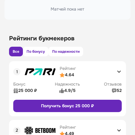
Лига Чемпионов
Зенит
Betcity
Тенниси
Теннис
Настольный теннис
Баскетбол
Матчей пока нет
Лига Европы
Спортбет
Bettery
Балтбет
Футбол
Волейбол
Теннис
24bet
Zenit
Беттери
Киберспорт
Настольный теннис
Рейтинги
Футбол
Спортбет
Зенит
Волейбол
Прочие категории
Лучшие букмекеры
РПЛ
24bet
Киберспорт
Рейтинги букмекеров
Приложения для iOS
Футбол
Легальные букмекерские конторы
Фрибеты
Лига чемпионов
Российские букмекеры
Фрибеты без депозита
АПЛ
РПЛ
Leon
Все
По бонусу
По надежности
БК с мобильным приложением
Фрибет без отыгрыша
Серия А
Лига чемпионов
Zenit
Надежные букмекеры
Промокод без отыгрыша
Ла Лига
АПЛ
Лига Ставок
БК с гостевым демосчетом
Бонус за регистрацию без отыгрыша
Бундеслига
Серия А
Марафон
Рейтинг
БК с большими коэффициентами
Фрибеты сегодня
Лига Европы
Ла Лига
Melbet
4.64
БК с минимальными депозитами
Лучшие фрибеты
Лига конференций
Бундеслига
Pari
Бонус
Надежность
Отзывов
Букмекеры для ставок на американский футбол
Фрибет новым игрокам
Лига наций
Лига Европы
Tennisi
25 000 ₽
4.9/5
52
Букмекеры для ставок на бейсбол
Новые БК с фрибетом
Суперкубок УЕФА
Лига конференций
Fonbet
Рейтинг 
Хоккей
Хоккей
Букмекеры для ставок на гольф
Фрибет 3000
Betcity
5/5
Получить бонус 25 000 ₽
пользователей
Букмекеры для ставок на автогонки
Акции букмекерских контор при регистрации
КХЛ
КХЛ
BetBoom
Коэффициенты
5/5
Букмекеры для ставок на чемпионаты мира и Европы
Промокоды букмекеров
НХЛ
НХЛ
Bettery
Линия в прематче
4/5
Букмекеры для ставок на дартс
Бездепозитные бонусы за регистрацию
АХЛ
АХЛ
Olimpbet
Рейтинг
Баскетбол
Баскетбол
Букмекеры для ставок на скачки
Бездепозитные бонусы букмекеров
Winline
Линия в лайве
5/5
4.49