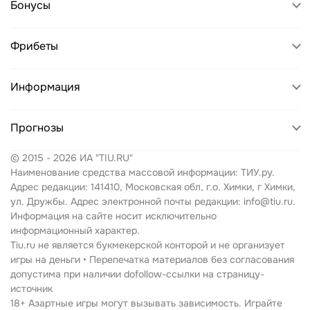
Бонусы
БетБум
Pari
Фрибеты
Леон
BetBoom
Лига Ставок
Пари
Информация
Leon
Мелбет
БетБум
Winline
Политика конфиденциальности
Прогнозы
Бетсити
Леон
Fonbet
Политика cookies
Марафон
© 2015 - 2026 ИА "TIU.RU"
Винлайн
Прогнозы на спорт
Марафон
Пользовательское соглашение
Наименование средства массовой информации: ТИУ.ру.
Фонбет
Фонбет
Футбол
Адрес редакции: 141410, Московская обл, г.о. Химки, г Химки,
Betcity
Согласие на обработку персональных данных
ул. Дружбы. Адрес электронной почты редакции: info@tiu.ru.
Винлайн
Марафон
Хоккей
Информация на сайте носит исключительно
Melbet
Контакты
информационный характер.
Бетсити
Баскетбол
Tiu.ru не является букмекерской конторой и не организует
Лига Ставок
Вакансии
игры на деньги • Перепечатка материалов без согласования
Мелбет
Теннис
допустима при наличии dofollow-ссылки на страницу-
Olimpbet
Блог
источник
Лига ставок
Настольный теннис
18+ Азартные игры могут вызывать зависимость. Играйте
Архив