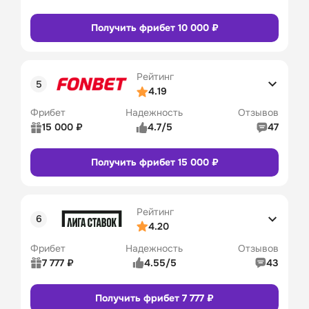
Бонусы и акции
4/5
Чемпионат мира
Рейтинг 
5/5
Суперлига России
Получить фрибет 10 000 ₽
пользователей
Промокод
Бонусы
Чемпионат Европы
Коэффициенты
4/5
34
Киберспорт
Линия в прематче
4/5
IEM Cologne
Рейтинг
Линия в лайве
Сайт
Приложение
4/5
The International
4.19
Удобство платежей
4/5
Esports World Cup Counter Strike
Фрибет
Надежность
Отзывов
Служба поддержки
4/5
15 000 ₽
4.7/5
47
Бонусы и акции
5/5
Рейтинг 
5/5
Получить фрибет 15 000 ₽
пользователей
Промокод
Бонусы
Коэффициенты
4/5
10
Линия в прематче
4/5
Рейтинг
Линия в лайве
Сайт
Приложение
4/5
4.20
Удобство платежей
4/5
Фрибет
Надежность
Отзывов
Служба поддержки
5/5
7 777 ₽
4.55/5
43
Бонусы и акции
4/5
Рейтинг 
5/5
Получить фрибет 7 777 ₽
пользователей
Промокод
Бонусы