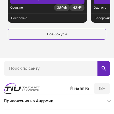
380
431
Оцените
Оцените
Бессрочно
Бессрочно
Все бонусы
Поиск по матч-центру
18+
НАВЕРХ
Приложения на Андроид
Пари