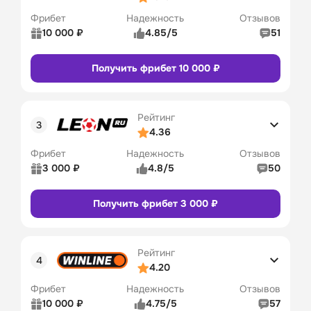
Букмекеры для ставок на киберспорт
НБА
НБА
Baltbet
Удобство платежей
4/5
Букмекеры для профессиональных игроков
Единая Лига ВТБ
Единая Лига ВТБ
24Бет
Фрибет
Надежность
Отзывов
Служба поддержки
5/5
10 000 ₽
4.85/5
51
Букмекеры для ставок на футбол
Евролига
Евролига
Бонусы и акции
5/5
WNBA
WNBA
Рейтинг 
5/5
Суперлига
Суперлига
Получить фрибет 10 000 ₽
пользователей
Промокод
Бонусы
Теннис
Теннис
Коэффициенты
5/5
22
US Open 2026 ATP
ATP
Линия в прематче
4/5
US Open 2026 WTA
WTA
Рейтинг
Линия в лайве
Сайт
Приложение
5/5
Настольный теннис
Cincinnati ATP
4.36
Удобство платежей
4/5
Cincinnati WTA
Челленджер
Фрибет
Надежность
Отзывов
Служба поддержки
4/5
Настольный теннис
Лига Про
3 000 ₽
4.8/5
50
Бонусы и акции
5/5
Чемпионат мира
Setka Cup
Рейтинг 
Волейбол
Кубок мира
5/5
Получить фрибет 3 000 ₽
пользователей
Промокод
Бонусы
Чемпионат Европы
Лига Наций
Коэффициенты
5/5
WTT Champions Yokohama, MS
Суперлига России
42
Киберспорт
Линия в прематче
5/5
WTT Champions Yokohama, WS
Рейтинг
Europe Smash Sweden, WS
IEM Cologne
Линия в лайве
Сайт
Приложение
3/5
4.20
Europe Smash Sweden, MS
The International
Удобство платежей
4/5
Волейбол
Фрибет
Надежность
Отзывов
Служба поддержки
5/5
10 000 ₽
4.75/5
57
Лига Наций