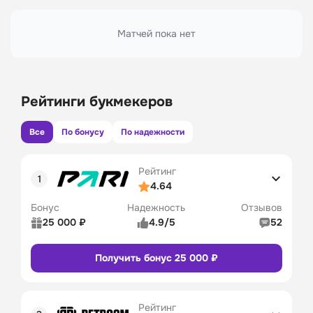
Лига Чемпионов
Зенит
Betcity
Тенниси
Теннис
Настольный теннис
Баскетбол
Лига Европы
Спортбет
Bettery
Балтбет
Футбол
Волейбол
Теннис
Матчей пока нет
24bet
Zenit
Беттери
Киберспорт
Настольный теннис
Рейтинги
Футбол
Спортбет
Зенит
Волейбол
Прочие категории
Лучшие букмекеры
РПЛ
24bet
Киберспорт
Приложения для iOS
Футбол
Легальные букмекерские конторы
Фрибеты
Лига чемпионов
Рейтинги букмекеров
Российские букмекеры
Фрибеты без депозита
АПЛ
РПЛ
Leon
БК с мобильным приложением
Фрибет без отыгрыша
Серия А
Лига чемпионов
Zenit
Все
По бонусу
По надежности
Надежные букмекеры
Промокод без отыгрыша
Ла Лига
АПЛ
Лига Ставок
БК с гостевым демосчетом
Бонус за регистрацию без отыгрыша
Бундеслига
Серия А
Марафон
БК с большими коэффициентами
Фрибеты сегодня
Лига Европы
Ла Лига
Melbet
Рейтинг
4.64
БК с минимальными депозитами
Лучшие фрибеты
Лига конференций
Бундеслига
Pari
Букмекеры для ставок на американский футбол
Фрибет новым игрокам
Лига наций
Лига Европы
Tennisi
Бонус
Надежность
Отзывов
Букмекеры для ставок на бейсбол
Новые БК с фрибетом
Суперкубок УЕФА
Лига конференций
Fonbet
25 000 ₽
4.9/5
52
Хоккей
Хоккей
Букмекеры для ставок на гольф
Фрибет 3000
Betcity
Рейтинг 
Букмекеры для ставок на автогонки
Акции букмекерских контор при регистрации
КХЛ
КХЛ
BetBoom
5/5
Получить бонус 25 000 ₽
пользователей
Букмекеры для ставок на чемпионаты мира и Европы
Промокоды букмекеров
НХЛ
НХЛ
Bettery
Коэффициенты
5/5
Букмекеры для ставок на дартс
Бездепозитные бонусы за регистрацию
АХЛ
АХЛ
Olimpbet
Линия в прематче
4/5
Баскетбол
Баскетбол
Букмекеры для ставок на скачки
Бездепозитные бонусы букмекеров
Winline
Рейтинг