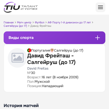
Главная
Матч центр
Футбол
АФ Порту 1-й дивизион до 17 лет
Салгейруш (до 17)
Давид Фрейташ
Популярные БК
Пари
Виды спорта
По букмекеру
БетБум
Леон
Pari
Приложения для Android
Португалия
Салгейруш (до 17)
Винлайн
BetBoom
Давид Фрейташ -
Фонбет
Leon
Пари
Салгейруш (до 17)
Виды спорта
Марафон
Winline
БетБум
Бетсити
Fonbet
Леон
Баскетбол
David Freitas
Статьи о БК
№
30
Мелбет
Лига Ставок
Винлайн
Киберспорт
Возраст:
16 лет (8 ноября 2009)
Winline
Лига Ставок
Марафон
Фонбет
Теннис
Пол:
Мужской
База знаний
По видам спорта
Олимпбет
Бет-М
Марафон
Хоккей
Позиция:
Нападающий
Виды ставок
Тенниси
Baltbet
Бетсити
Футбол
Футбол
Футбол
По видам спорта
Основы ставок
Балтбет
Melbet
Мелбет
Хоккей
Евролига
Сервисы
Бет-М
Olimpbet
Лига Ставок
Баскетбол
Футбол
История матчей
Виды спорта
Кубок России
Беттери
Tennisi
Олимпбет
Теннис
Хоккей