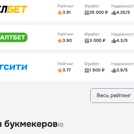
Рейтинг
Фрибет
Надежност
ции
4/5
3.91
25 000 ₽
4.25/5
ьзователей
5/5
Коэффициенты
Бонусы
ве
3/5
Удобство платежей
15
Рейтинг
Фрибет
Надежност
ции
4/5
3.90
3 000 ₽
4.3/5
ьзователей
5/5
Коэффициенты
Бонусы
ве
3/5
Удобство платежей
16
Рейтинг
Фрибет
Надежност
ции
4/5
3.77
1 500 ₽
3.9/5
Бонусы
ьзователей
5/5
Коэффициенты
8
ве
4/5
Удобство платежей
Весь рейтинг
ции
4/5
Бонусы
13
 букмекеров
10