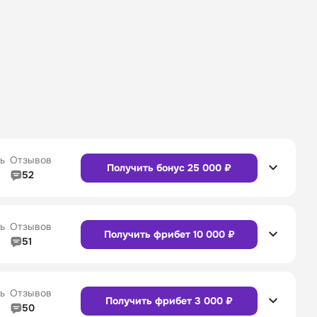
ь
Отзывов
Получить бонус 25 000 ₽
52
5/5
Линия в прематче
4/5
4/5
Служба поддержки
5/5
ь
Отзывов
Получить фрибет 10 000 ₽
51
5/5
Линия в прематче
4/5
4/5
Служба поддержки
4/5
Сайт
Приложение
ь
Отзывов
Получить фрибет 3 000 ₽
50