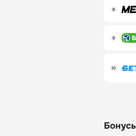
Бонусы и ак
Рейтинг пол
Промокод
Линия в лай
Бонусы и ак
Рейтинг пол
Промокод
Линия в лай
Бонусы и ак
Промокод
Рейтинг пол
Линия в лай
Бонусы и ак
Промокод
Бонусы