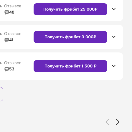
ь
Отзывов
Получить фрибет 25 000₽
48
4/5
Линия в прематче
4/5
4/5
Служба поддержки
4/5
Сайт
Приложение
ь
Отзывов
Получить фрибет 3 000₽
41
4/5
Линия в прематче
4/5
4/5
Служба поддержки
4/5
Сайт
Приложение
ь
Отзывов
Получить фрибет 1 500 ₽
53
3/5
Линия в прематче
3/5
Сайт
Приложение
4/5
Служба поддержки
4/5
Сайт
Приложение