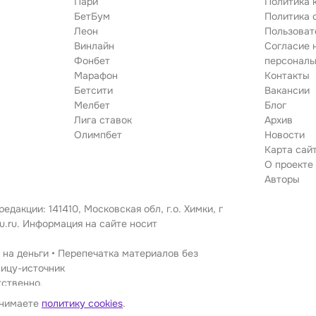
Пари
Политика 
БетБум
Политика c
Леон
Пользоват
Винлайн
Согласие 
Фонбет
персональ
Марафон
Контакты
Бетсити
Вакансии
Мелбет
Блог
Лига ставок
Архив
Олимпбет
Новости
Карта сай
О проекте
Авторы
акции: 141410, Московская обл, г.о. Химки, г
u.ru. Информация на сайте носит
ы на деньги • Перепечатка материалов без
ницу-источник
тственно.
ринимаете
политику cookies
.