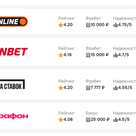
ьзователей
5/5
Коэффициенты
Бонусы
ве
3/5
Удобство платежей
42
Рейтинг
Фрибет
Надежност
ции
4/5
4.20
10 000 ₽
4.75/5
ьзователей
5/5
Коэффициенты
Бонусы
ве
4/5
Удобство платежей
34
Рейтинг
Фрибет
Надежност
ции
5/5
4.19
15 000 ₽
4.7/5
Бонусы
ьзователей
5/5
Коэффициенты
10
ве
4/5
Удобство платежей
Рейтинг
Фрибет
Надежност
ции
4/5
4.20
7 777 ₽
4.55/5
Бонусы
ьзователей
5/5
Коэффициенты
10
ве
4/5
Удобство платежей
Рейтинг
Бонус
Надежност
ции
5/5
4.06
25 000 ₽
4.5/5
ьзователей
5/5
Коэффициенты
ве
4/5
Удобство платежей