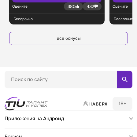
380
432
Оцените
Оцените
Бессрочно
Бессрочно
Все бонусы
Поиск по матч-центру
18+
НАВЕРХ
Приложения на Андроид
Пари
Бонусы