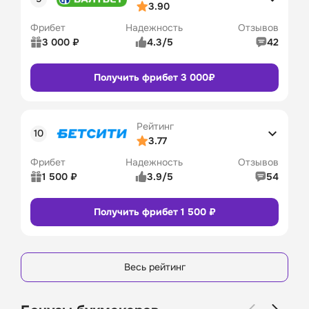
3.90
Удобство платежей
4/5
Фрибет
Надежность
Отзывов
Служба поддержки
4/5
3 000 ₽
4.3/5
42
Бонусы и акции
4/5
Рейтинг 
5/5
Получить фрибет 3 000₽
пользователей
Промокод
Бонусы
Коэффициенты
4/5
16
Линия в прематче
4/5
Рейтинг
Линия в лайве
Сайт
Приложение
3/5
3.77
Удобство платежей
4/5
Фрибет
Надежность
Отзывов
Служба поддержки
4/5
1 500 ₽
3.9/5
54
Бонусы и акции
4/5
Рейтинг 
5/5
Получить фрибет 1 500 ₽
пользователей
Промокод
Бонусы
Коэффициенты
3/5
8
Линия в прематче
3/5
Линия в лайве
Сайт
Приложение
4/5
Весь рейтинг
Удобство платежей
4/5
Служба поддержки
4/5