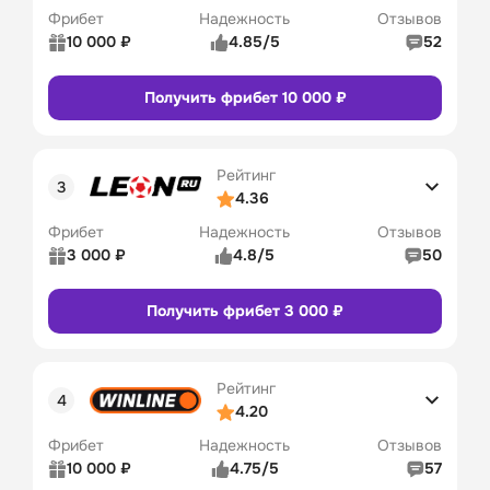
Букмекеры для ставок на киберспорт
НБА
НБА
Baltbet
Фрибет
Надежность
Отзывов
Служба поддержки
5/5
Букмекеры для профессиональных игроков
Единая Лига ВТБ
Единая Лига ВТБ
24Бет
10 000 ₽
4.85/5
52
Букмекеры для ставок на футбол
Евролига
Евролига
Бонусы и акции
5/5
Рейтинг 
WNBA
WNBA
5/5
Получить фрибет 10 000 ₽
пользователей
Промокод
Бонусы
Суперлига
Суперлига
Теннис
Теннис
Коэффициенты
5/5
22
US Open 2026 ATP
ATP
Линия в прематче
4/5
Рейтинг
US Open 2026 WTA
WTA
Линия в лайве
Сайт
Приложение
5/5
4.36
Настольный теннис
Cincinnati ATP
Удобство платежей
4/5
Cincinnati WTA
Челленджер
Фрибет
Надежность
Отзывов
Служба поддержки
4/5
Настольный теннис
Лига Про
3 000 ₽
4.8/5
50
Бонусы и акции
5/5
Чемпионат мира
Setka Cup
Рейтинг 
5/5
Волейбол
Кубок мира
Получить фрибет 3 000 ₽
пользователей
Промокод
Бонусы
Чемпионат Европы
Лига Наций
Коэффициенты
5/5
42
WTT Champions Yokohama, MS
Суперлига России
Линия в прематче
5/5
Киберспорт
WTT Champions Yokohama, WS
Рейтинг
Линия в лайве
Сайт
Приложение
3/5
Europe Smash Sweden, WS
IEM Cologne
4.20
Удобство платежей
4/5
Europe Smash Sweden, MS
The International
Фрибет
Надежность
Отзывов
Волейбол
Служба поддержки
5/5
10 000 ₽
4.75/5
57
Лига Наций
Бонусы и акции
4/5