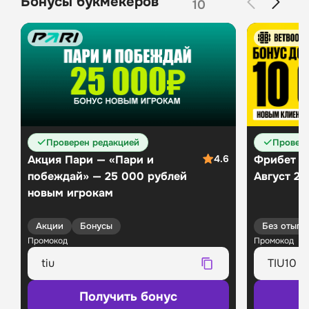
Бонусы букмекеров
10
Бонусы и акции
4/5
Промокод
Бонусы
13
Сайт
Приложение
Проверен редакцией
Провере
Акция Пари — «Пари и
4.6
Фрибет Б
побеждай» — 25 000 рублей
Август 20
новым игрокам
Акции
Бонусы
Без отыгр
Промокод
Промокод
Получить бонус
П