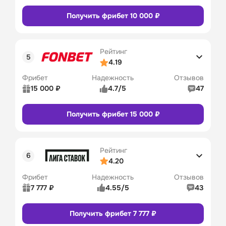
Рейтинг 
Чемпионат мира
5/5
Получить фрибет 10 000 ₽
пользователей
Промокод
Бонусы
Суперлига России
Коэффициенты
4/5
Чемпионат Европы
34
Киберспорт
Линия в прематче
4/5
Рейтинг
IEM Cologne
Линия в лайве
Сайт
Приложение
4/5
4.19
The International
Удобство платежей
4/5
Esports World Cup Counter Strike
Фрибет
Надежность
Отзывов
Служба поддержки
4/5
15 000 ₽
4.7/5
47
Бонусы и акции
5/5
Рейтинг 
5/5
Получить фрибет 15 000 ₽
пользователей
Промокод
Бонусы
Коэффициенты
4/5
10
Линия в прематче
4/5
Рейтинг
Линия в лайве
Сайт
Приложение
4/5
4.20
Удобство платежей
4/5
Фрибет
Надежность
Отзывов
Служба поддержки
5/5
7 777 ₽
4.55/5
43
Бонусы и акции
4/5
Рейтинг 
5/5
Получить фрибет 7 777 ₽
пользователей
Промокод
Бонусы