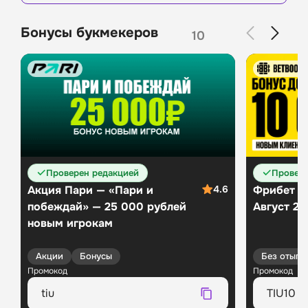
Удобство платежей
4/5
Служба поддержки
4/5
Бонусы букмекеров
10
Бонусы и акции
4/5
Промокод
Бонусы
13
Сайт
Приложение
Проверен редакцией
Провере
Акция Пари — «Пари и
4.6
Фрибет Б
побеждай» — 25 000 рублей
Август 20
новым игрокам
Акции
Бонусы
Без отыгр
Промокод
Промокод