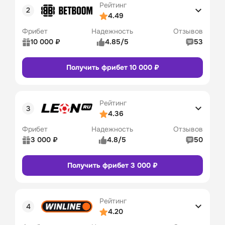
Букмекеры для ставок на киберспорт
НБА
НБА
Baltbet
Рейтинг
Линия в лайве
5/5
Букмекеры для профессиональных игроков
Единая Лига ВТБ
Единая Лига ВТБ
24Бет
4.49
Удобство платежей
4/5
Букмекеры для ставок на футбол
Евролига
Евролига
Фрибет
Надежность
Отзывов
Служба поддержки
5/5
WNBA
WNBA
10 000 ₽
4.85/5
53
Суперлига
Суперлига
Бонусы и акции
5/5
Рейтинг 
Теннис
Теннис
5/5
Получить фрибет 10 000 ₽
пользователей
Промокод
Бонусы
US Open 2026 ATP
ATP
Коэффициенты
5/5
US Open 2026 WTA
WTA
22
Настольный теннис
Cincinnati ATP
Линия в прематче
4/5
Рейтинг
Cincinnati WTA
Челленджер
Линия в лайве
Сайт
Приложение
5/5
4.36
Настольный теннис
Лига Про
Удобство платежей
4/5
Чемпионат мира
Setka Cup
Фрибет
Надежность
Отзывов
Служба поддержки
4/5
Волейбол
3 000 ₽
4.8/5
50
Кубок мира
Бонусы и акции
5/5
Чемпионат Европы
Лига Наций
Рейтинг 
5/5
WTT Champions Yokohama, MS
Суперлига России
Получить фрибет 3 000 ₽
пользователей
Промокод
Бонусы
Киберспорт
WTT Champions Yokohama, WS
Коэффициенты
5/5
42
Europe Smash Sweden, WS
IEM Cologne
Линия в прематче
5/5
Europe Smash Sweden, MS
The International
Рейтинг
Линия в лайве
Сайт
Приложение
3/5
Волейбол
4.20
Удобство платежей
4/5
Лига Наций