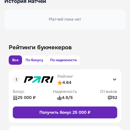
История матчей
Лига Чемпионов
Зенит
Betcity
Тенниси
Теннис
Настольный теннис
Баскетбол
Лига Европы
Спортбет
Bettery
Балтбет
Футбол
Волейбол
Теннис
24bet
Zenit
Беттери
Киберспорт
Настольный теннис
Матчей пока нет
Рейтинги
Футбол
Спортбет
Зенит
Волейбол
Прочие категории
Лучшие букмекеры
РПЛ
24bet
Киберспорт
Приложения для iOS
Футбол
Легальные букмекерские конторы
Фрибеты
Лига чемпионов
Российские букмекеры
Фрибеты без депозита
АПЛ
РПЛ
Leon
Рейтинги букмекеров
БК с мобильным приложением
Фрибет без отыгрыша
Серия А
Лига чемпионов
Zenit
Надежные букмекеры
Промокод без отыгрыша
Ла Лига
АПЛ
Лига Ставок
Все
По бонусу
По надежности
БК с гостевым демосчетом
Бонус за регистрацию без отыгрыша
Бундеслига
Серия А
Марафон
БК с большими коэффициентами
Фрибеты сегодня
Лига Европы
Ла Лига
Melbet
Рейтинг
БК с минимальными депозитами
Лучшие фрибеты
Лига конференций
Бундеслига
Pari
4.64
Букмекеры для ставок на американский футбол
Фрибет новым игрокам
Лига наций
Лига Европы
Tennisi
Букмекеры для ставок на бейсбол
Новые БК с фрибетом
Суперкубок УЕФА
Лига конференций
Fonbet
Бонус
Надежность
Отзывов
Хоккей
Хоккей
Букмекеры для ставок на гольф
Фрибет 3000
Betcity
25 000 ₽
4.9/5
52
Букмекеры для ставок на автогонки
Акции букмекерских контор при регистрации
КХЛ
КХЛ
BetBoom
Рейтинг 
5/5
Букмекеры для ставок на чемпионаты мира и Европы
Промокоды букмекеров
НХЛ
НХЛ
Bettery
Получить бонус 25 000 ₽
пользователей
Букмекеры для ставок на дартс
Бездепозитные бонусы за регистрацию
АХЛ
АХЛ
Olimpbet
Коэффициенты
5/5
Баскетбол
Баскетбол
Букмекеры для ставок на скачки
Бездепозитные бонусы букмекеров
Winline
Линия в прематче
4/5