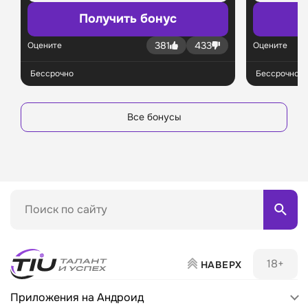
Получить бонус
П
381
433
Оцените
Оцените
Бессрочно
Бессрочно
Все бонусы
Поиск по матч-центру
18+
НАВЕРХ
Приложения на Андроид