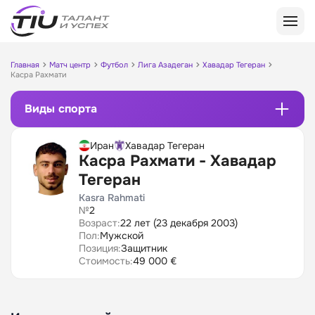
Главная
Матч центр
Футбол
Лига Азадеган
Хавадар Тегеран
Касра Рахмати
Популярные БК
Пари
Виды спорта
По букмекеру
БетБум
Леон
Pari
Приложения для Android
Иран
Хавадар Тегеран
Винлайн
BetBoom
Касра Рахмати - Хавадар
Фонбет
Leon
Пари
Тегеран
Виды спорта
Марафон
Winline
БетБум
Бетсити
Fonbet
Леон
Баскетбол
Kasra Rahmati
Статьи о БК
№
2
Мелбет
Лига Ставок
Винлайн
Киберспорт
Возраст:
22 лет (23 декабря 2003)
Winline
Лига Ставок
Марафон
Фонбет
Теннис
Пол:
Мужской
База знаний
По видам спорта
Олимпбет
Бет-М
Марафон
Хоккей
Позиция:
Защитник
Виды ставок
Тенниси
Baltbet
Бетсити
Футбол
Футбол
Стоимость:
49 000 €
Футбол
По видам спорта
Основы ставок
Балтбет
Melbet
Мелбет
Хоккей
Евролига
Сервисы
Бет-М
Olimpbet
Лига Ставок
Баскетбол
Футбол
Виды спорта
Кубок России
Беттери
Tennisi
Олимпбет
Теннис
Хоккей