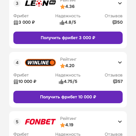
Рейтинг
Линия в лайве
Сайт
Приложение
5/5
4.36
Удобство платежей
4/5
Фрибет
Надежность
Отзывов
Служба поддержки
4/5
3 000 ₽
4.8/5
50
Бонусы и акции
5/5
Рейтинг 
5/5
Получить фрибет 3 000 ₽
пользователей
Промокод
Бонусы
Коэффициенты
5/5
42
Линия в прематче
5/5
Рейтинг
Линия в лайве
Сайт
Приложение
3/5
4.20
Удобство платежей
4/5
Фрибет
Надежность
Отзывов
Служба поддержки
5/5
10 000 ₽
4.75/5
57
Бонусы и акции
4/5
Рейтинг 
5/5
Получить фрибет 10 000 ₽
пользователей
Промокод
Бонусы
Коэффициенты
4/5
34
Линия в прематче
4/5
Рейтинг
Линия в лайве
Сайт
Приложение
4/5
4.19
Удобство платежей
4/5
Фрибет
Надежность
Отзывов