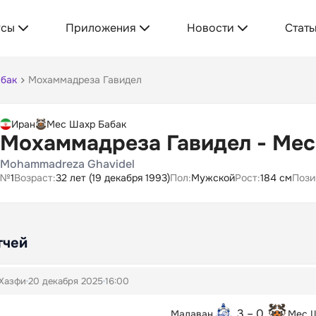
усы
Приложения
Новости
Стать
бак
Мохаммадреза Гавидел
Иран
Мес Шахр Бабак
Мохаммадреза Гавидел - Мес
Mohammadreza Ghavidel
№
1
Возраст:
32 лет (19 декабря 1993)
Пол:
Мужской
Рост:
184 см
Пози
тчей
 Хазфи
20 декабря 2025
16:00
3 – 0
Малаван
Мес Ш