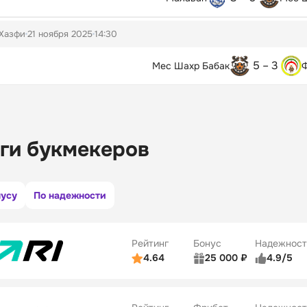
 Хазфи
21 ноября 2025
14:30
5 – 3
Мес Шахр Бабак
Ф
ги букмекеров
нусу
По надежности
Рейтинг
Бонус
Надежност
4.64
25 000 ₽
4.9/5
ьзователей
5/5
Коэффициенты
ве
5/5
Удобство платежей