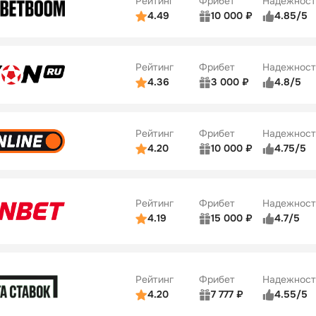
Рейтинг
Фрибет
Надежност
ции
5/5
4.49
10 000 ₽
4.85/5
ьзователей
5/5
Коэффициенты
Бонусы
ве
5/5
Удобство платежей
22
Рейтинг
Фрибет
Надежност
ции
5/5
4.36
3 000 ₽
4.8/5
ьзователей
5/5
Коэффициенты
Бонусы
ве
3/5
Удобство платежей
42
Рейтинг
Фрибет
Надежност
ции
4/5
4.20
10 000 ₽
4.75/5
ьзователей
5/5
Коэффициенты
Бонусы
ве
4/5
Удобство платежей
34
Рейтинг
Фрибет
Надежност
ции
5/5
4.19
15 000 ₽
4.7/5
Бонусы
ьзователей
5/5
Коэффициенты
10
ве
4/5
Удобство платежей
Рейтинг
Фрибет
Надежност
ции
4/5
4.20
7 777 ₽
4.55/5
Бонусы
ьзователей
5/5
Коэффициенты