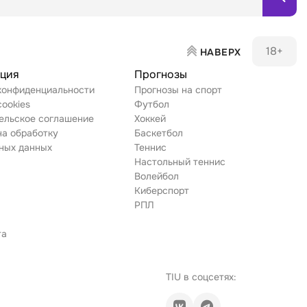
18+
НАВЕРХ
ция
Прогнозы
конфиденциальности
Прогнозы на спорт
ookies
Футбол
ельское соглашение
Хоккей
на обработку
Баскетбол
ных данных
Теннис
Настольный теннис
Волейбол
Киберспорт
РПЛ
та
TIU в соцсетях: