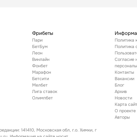
Фрибеты
Информа
Пари
Политика 
БетБум
Политика c
Леон
Пользоват
Винлайн
Согласие 
Фонбет
персональ
Марафон
Контакты
Бетсити
Вакансии
Мелбет
Блог
Лига ставок
Архив
Олимпбет
Новости
Карта сай
О проекте
Авторы
акции: 141410, Московская обл, г.о. Химки, г
u.ru. Информация на сайте носит