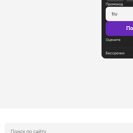
Промокод
По
Оцените
Бессрочно