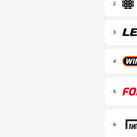
Бонусы и ак
Рейтинг пол
Промокод
Линия в лай
Бонусы и ак
Рейтинг пол
Промокод
Линия в лай
Бонусы и ак
Рейтинг пол
Промокод
Линия в лай
Бонусы и ак
Промокод
Рейтинг пол
Линия в лай
Бонусы и ак
Промокод
Рейтинг пол