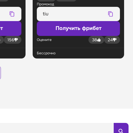
Промокод
т
Получить фрибет
156
38
24
Оцените
Бессрочно