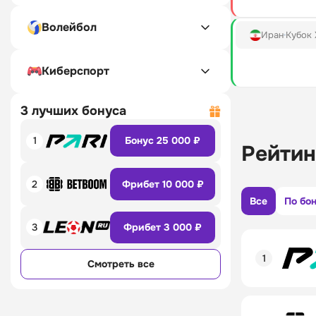
Волейбол
Иран
Кубок
Киберспорт
3 лучших бонуса
1
Бонус 25 000 ₽
Рейтин
2
Фрибет 10 000 ₽
Все
По бо
3
Фрибет 3 000 ₽
Смотреть все
Рейтинг пол
Линия в лай