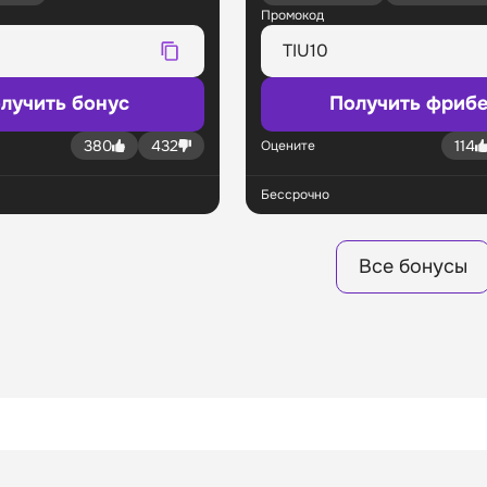
Промокод
лучить бонус
Получить фрибе
380
432
114
Оцените
Бессрочно
Все бонусы