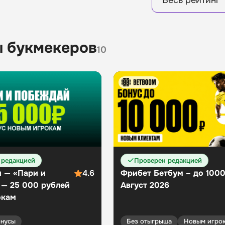
ции
4/5
Бонусы
13
 букмекеров
10
 редакцией
Проверен редакцией
 — «Пари и
4.6
Фрибет Бетбум – до 100
 — 25 000 рублей
Август 2026
окам
нусы
Без отыгрыша
Новым игро