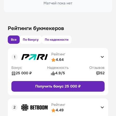
Матчей пока нет
Лига Чемпионов
Зенит
Betcity
Тенниси
Теннис
Настольный теннис
Баскетбол
Лига Европы
Спортбет
Bettery
Балтбет
Футбол
Волейбол
Теннис
24bet
Zenit
Беттери
Киберспорт
Настольный теннис
Рейтинги
Футбол
Спортбет
Зенит
Волейбол
Прочие категории
Лучшие букмекеры
РПЛ
24bet
Киберспорт
Рейтинги букмекеров
Приложения для iOS
Футбол
Легальные букмекерские конторы
Фрибеты
Лига чемпионов
Российские букмекеры
Фрибеты без депозита
АПЛ
РПЛ
Leon
Все
По бонусу
По надежности
БК с мобильным приложением
Фрибет без отыгрыша
Серия А
Лига чемпионов
Zenit
Надежные букмекеры
Промокод без отыгрыша
Ла Лига
АПЛ
Лига Ставок
Рейтинг
БК с гостевым демосчетом
Бонус за регистрацию без отыгрыша
Бундеслига
Серия А
Марафон
4.64
БК с большими коэффициентами
Фрибеты сегодня
Лига Европы
Ла Лига
Melbet
Бонус
Надежность
Отзывов
БК с минимальными депозитами
Лучшие фрибеты
Лига конференций
Бундеслига
Pari
25 000 ₽
4.9/5
52
Букмекеры для ставок на американский футбол
Фрибет новым игрокам
Лига наций
Лига Европы
Tennisi
Букмекеры для ставок на бейсбол
Новые БК с фрибетом
Суперкубок УЕФА
Лига конференций
Fonbet
Рейтинг 
5/5
Получить бонус 25 000 ₽
Хоккей
Хоккей
пользователей
Букмекеры для ставок на гольф
Фрибет 3000
Betcity
Букмекеры для ставок на автогонки
Акции букмекерских контор при регистрации
КХЛ
КХЛ
BetBoom
Коэффициенты
5/5
Букмекеры для ставок на чемпионаты мира и Европы
Промокоды букмекеров
НХЛ
НХЛ
Bettery
Линия в прематче
4/5
Рейтинг
Букмекеры для ставок на дартс
Бездепозитные бонусы за регистрацию
АХЛ
АХЛ
Olimpbet
Линия в лайве
5/5
4.49
Баскетбол
Баскетбол
Букмекеры для ставок на скачки
Бездепозитные бонусы букмекеров
Winline
Удобство платежей
4/5