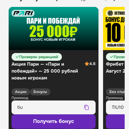
Бонусы и акции
4/5
Промокод
Бонусы
13
Сайт
Приложение
Проверен редакцией
Провере
Акция Пари — «Пари и
4.6
Фрибет Б
побеждай» — 25 000 рублей
Август 20
новым игрокам
Акции
Бонусы
Без отыгр
Промокод
Промокод
Получить бонус
П