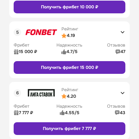
Рейтинг 
5/5
Чемпионат мира
Получить фрибет 10 000 ₽
пользователей
Промокод
Бонусы
Суперлига России
Коэффициенты
4/5
34
Чемпионат Европы
Линия в прематче
4/5
Киберспорт
Рейтинг
Линия в лайве
Сайт
Приложение
4/5
IEM Cologne
4.19
Удобство платежей
4/5
The International
Фрибет
Надежность
Отзывов
Esports World Cup Counter Strike
Служба поддержки
4/5
15 000 ₽
4.7/5
47
Бонусы и акции
5/5
Рейтинг 
5/5
Получить фрибет 15 000 ₽
пользователей
Промокод
Бонусы
Коэффициенты
4/5
10
Линия в прематче
4/5
Рейтинг
Линия в лайве
Сайт
Приложение
4/5
4.20
Удобство платежей
4/5
Фрибет
Надежность
Отзывов
Служба поддержки
5/5
7 777 ₽
4.55/5
43
Бонусы и акции
4/5
Рейтинг 
5/5
Получить фрибет 7 777 ₽
пользователей
Промокод
Бонусы
Коэффициенты
4/5
10