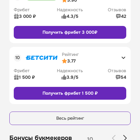
Удобство платежей
4/5
Фрибет
Надежность
Отзывов
Служба поддержки
4/5
3 000 ₽
4.3/5
42
Бонусы и акции
4/5
Рейтинг 
5/5
Получить фрибет 3 000₽
пользователей
Промокод
Бонусы
Коэффициенты
4/5
16
Линия в прематче
4/5
Рейтинг
Линия в лайве
Сайт
Приложение
3/5
3.77
Удобство платежей
4/5
Фрибет
Надежность
Отзывов
Служба поддержки
4/5
1 500 ₽
3.9/5
54
Бонусы и акции
4/5
Рейтинг 
5/5
Получить фрибет 1 500 ₽
пользователей
Промокод
Бонусы
Коэффициенты
3/5
8
Линия в прематче
3/5
Линия в лайве
Сайт
Приложение
4/5
Весь рейтинг
Удобство платежей
4/5
Служба поддержки
4/5
Бонусы букмекеров
10