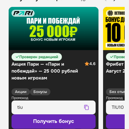
Бонусы и акции
4/5
Промокод
Бонусы
13
Сайт
Приложение
Проверен редакцией
Провере
Акция Пари — «Пари и
4.6
Фрибет Б
побеждай» — 25 000 рублей
Август 20
новым игрокам
Акции
Бонусы
Без отыгр
Промокод
Промокод
Получить бонус
П