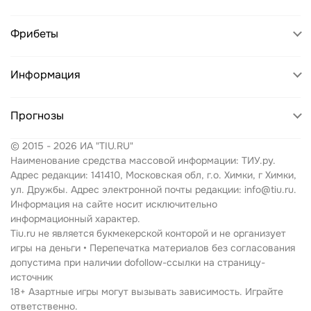
БетБум
Pari
Фрибеты
Леон
BetBoom
Лига Ставок
Пари
Информация
Leon
Мелбет
БетБум
Winline
Политика конфиденциальности
Прогнозы
Бетсити
Леон
Fonbet
Политика cookies
Марафон
© 2015 - 2026 ИА "TIU.RU"
Винлайн
Прогнозы на спорт
Марафон
Пользовательское соглашение
Наименование средства массовой информации: ТИУ.ру.
Фонбет
Фонбет
Футбол
Адрес редакции: 141410, Московская обл, г.о. Химки, г Химки,
Betcity
Согласие на обработку персональных данных
ул. Дружбы. Адрес электронной почты редакции: info@tiu.ru.
Винлайн
Марафон
Хоккей
Информация на сайте носит исключительно
Melbet
Контакты
информационный характер.
Бетсити
Баскетбол
Tiu.ru не является букмекерской конторой и не организует
Лига Ставок
Вакансии
игры на деньги • Перепечатка материалов без согласования
Мелбет
Теннис
допустима при наличии dofollow-ссылки на страницу-
Olimpbet
Блог
источник
Лига ставок
Настольный теннис
18+ Азартные игры могут вызывать зависимость. Играйте
Архив
ответственно.
Олимпбет
Волейбол