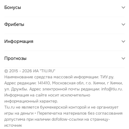
Пари
Бонусы
БетБум
Pari
Фрибеты
Леон
BetBoom
Лига Ставок
Пари
Информация
Leon
Мелбет
БетБум
Winline
Политика конфиденциальности
Прогнозы
Бетсити
Леон
Fonbet
Политика cookies
Марафон
© 2015 - 2026 ИА "TIU.RU"
Винлайн
Прогнозы на спорт
Марафон
Пользовательское соглашение
Наименование средства массовой информации: ТИУ.ру.
Фонбет
Фонбет
Футбол
Адрес редакции: 141410, Московская обл, г.о. Химки, г Химки,
Betcity
Согласие на обработку персональных данных
ул. Дружбы. Адрес электронной почты редакции: info@tiu.ru.
Винлайн
Марафон
Хоккей
Информация на сайте носит исключительно
Melbet
Контакты
информационный характер.
Бетсити
Баскетбол
Tiu.ru не является букмекерской конторой и не организует
Лига Ставок
Вакансии
игры на деньги • Перепечатка материалов без согласования
Мелбет
Теннис
допустима при наличии dofollow-ссылки на страницу-
Olimpbet
Блог
источник
Лига ставок
Настольный теннис