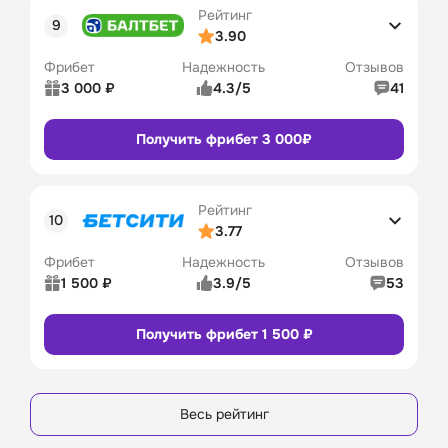
Рейтинг
Линия в лайве
Сайт
Приложение
3/5
3.90
Удобство платежей
4/5
Фрибет
Надежность
Отзывов
Служба поддержки
4/5
3 000 ₽
4.3/5
41
Бонусы и акции
4/5
Рейтинг 
5/5
Получить фрибет 3 000₽
пользователей
Промокод
Бонусы
Коэффициенты
4/5
16
Линия в прематче
4/5
Рейтинг
Линия в лайве
Сайт
Приложение
3/5
3.77
Удобство платежей
4/5
Фрибет
Надежность
Отзывов
Служба поддержки
4/5
1 500 ₽
3.9/5
53
Бонусы и акции
4/5
Рейтинг 
5/5
Получить фрибет 1 500 ₽
пользователей
Промокод
Бонусы
Коэффициенты
3/5
8
Линия в прематче
3/5
Линия в лайве
Сайт
Приложение
4/5
Весь рейтинг
Удобство платежей
4/5