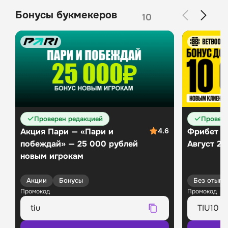
Служба поддержки
4/5
Бонусы букмекеров
10
Бонусы и акции
4/5
Промокод
Бонусы
13
Сайт
Приложение
Проверен редакцией
Провере
Акция Пари — «Пари и
4.6
Фрибет Б
побеждай» — 25 000 рублей
Август 20
новым игрокам
Акции
Бонусы
Без отыгр
Промокод
Промокод