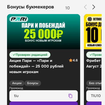
Служба поддержки
4/5
Бонусы букмекеров
10
Бонусы и акции
4/5
Промокод
Бонусы
13
Сайт
Приложение
Проверен редакцией
Провере
Акция Пари — «Пари и
4.6
Фрибет Б
побеждай» — 25 000 рублей
Август 20
новым игрокам
Акции
Бонусы
Без отыгр
Промокод
Промокод