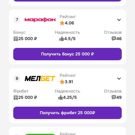
Коэффициенты
4/5
10
Линия в прематче
4/5
Рейтинг
Сайт
Приложение
Линия в лайве
4/5
4.06
Удобство платежей
4/5
Бонус
Надежность
Отзывов
Служба поддержки
4/5
25 000 ₽
4.5/5
46
Бонусы и акции
5/5
Рейтинг 
5/5
Получить бонус 25 000 ₽
пользователей
Бонусы
17
Коэффициенты
4/5
Сайт
Приложение
Линия в прематче
4/5
Рейтинг
Линия в лайве
4/5
3.91
Удобство платежей
4/5
Фрибет
Надежность
Отзывов
Служба поддержки
4/5
25 000 ₽
4.25/5
49
Бонусы и акции
4/5
Рейтинг 
5/5
Получить фрибет 25 000₽
пользователей
Промокод
Бонусы
Коэффициенты
4/5
15
Линия в прематче
4/5
Рейтинг