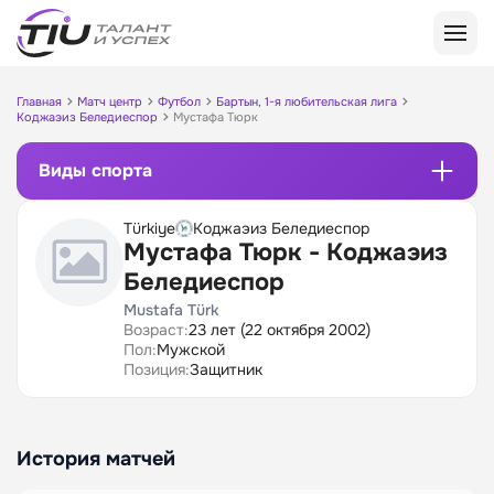
Главная
Матч центр
Футбол
Бартын, 1-я любительская лига
Коджаэиз Беледиеспор
Мустафа Тюрк
Популярные БК
Пари
Виды спорта
По букмекеру
БетБум
Леон
Pari
Приложения для Android
Türkiye
Коджаэиз Беледиеспор
Винлайн
BetBoom
Мустафа Тюрк - Коджаэиз
Фонбет
Leon
Пари
Беледиеспор
Виды спорта
Марафон
Winline
БетБум
Бетсити
Fonbet
Леон
Баскетбол
Mustafa Türk
Статьи о БК
Возраст:
23 лет (22 октября 2002)
Мелбет
Лига Ставок
Винлайн
Киберспорт
Пол:
Мужской
Winline
Лига Ставок
Марафон
Фонбет
Теннис
Позиция:
Защитник
База знаний
По видам спорта
Олимпбет
Бет-М
Марафон
Хоккей
Виды ставок
Тенниси
Baltbet
Бетсити
Футбол
Футбол
Футбол
По видам спорта
Основы ставок
Балтбет
Melbet
Мелбет
Хоккей
История матчей
Евролига
Сервисы
Бет-М
Olimpbet
Лига Ставок
Баскетбол
Футбол
Виды спорта
Кубок России
Беттери
Tennisi
Олимпбет
Теннис
Хоккей