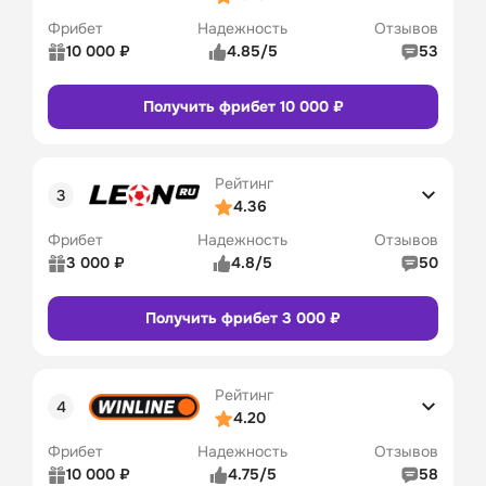
Букмекеры для ставок на киберспорт
НБА
НБА
Baltbet
Удобство платежей
4/5
Букмекеры для профессиональных игроков
Единая Лига ВТБ
Единая Лига ВТБ
24Бет
Фрибет
Надежность
Отзывов
Служба поддержки
5/5
10 000 ₽
4.85/5
53
Букмекеры для ставок на футбол
Евролига
Евролига
Бонусы и акции
5/5
WNBA
WNBA
Рейтинг 
5/5
Суперлига
Суперлига
Получить фрибет 10 000 ₽
пользователей
Промокод
Бонусы
Теннис
Теннис
Коэффициенты
5/5
22
US Open 2026 ATP
ATP
Линия в прематче
4/5
US Open 2026 WTA
WTA
Рейтинг
Линия в лайве
Сайт
Приложение
5/5
Настольный теннис
Cincinnati ATP
4.36
Удобство платежей
4/5
Cincinnati WTA
Челленджер
Фрибет
Надежность
Отзывов
Служба поддержки
4/5
Настольный теннис
Лига Про
3 000 ₽
4.8/5
50
Бонусы и акции
5/5
Чемпионат мира
Setka Cup
Рейтинг 
Волейбол
Кубок мира
5/5
Получить фрибет 3 000 ₽
пользователей
Промокод
Бонусы
Чемпионат Европы
Лига Наций
Коэффициенты
5/5
WTT Champions Yokohama, MS
Суперлига России
42
Киберспорт
Линия в прематче
5/5
WTT Champions Yokohama, WS
Рейтинг
Europe Smash Sweden, WS
IEM Cologne
Линия в лайве
Сайт
Приложение
3/5
4.20
Europe Smash Sweden, MS
The International
Удобство платежей
4/5
Волейбол
Фрибет
Надежность
Отзывов
Служба поддержки
5/5
10 000 ₽
4.75/5
58
Лига Наций