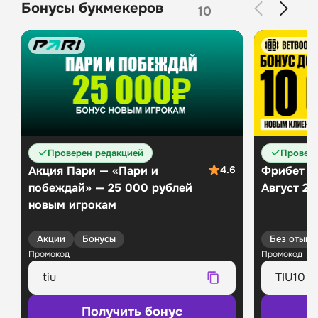
Бонусы букмекеров
10
Бонусы и акции
4/5
Промокод
Бонусы
13
Сайт
Приложение
Проверен редакцией
Провере
Акция Пари — «Пари и
4.6
Фрибет Б
побеждай» — 25 000 рублей
Август 20
новым игрокам
Акции
Бонусы
Без отыгр
Промокод
Промокод
Получить бонус
П