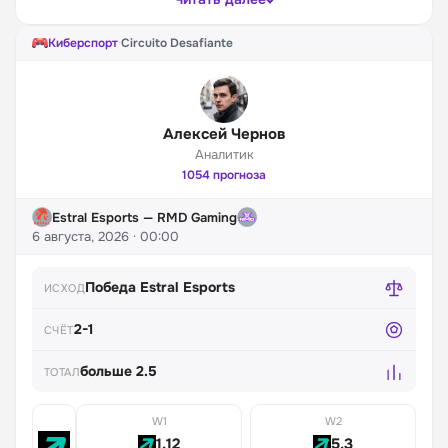
Киберспорт
·
Circuito Desafiante
Алексей Чернов
Аналитик
1054 прогноза
Estral Esports — RMD Gaming
6 августа, 2026 · 00:00
Победа Estral Esports
ИСХОД
2-1
СЧЁТ
больше 2.5
ТОТАЛ
W1
W2
1.12
5.3