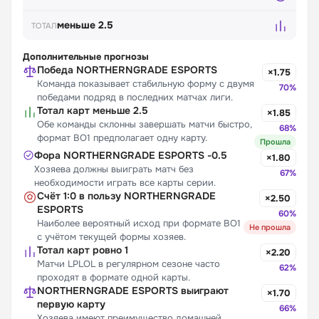
Букмекеры для ставок на киберспорт
НБА
НБА
Baltbet
Букмекеры для профессиональных игроков
Единая Лига ВТБ
Единая Лига ВТБ
24Бет
меньше 2.5
ТОТАЛ
Букмекеры для ставок на футбол
Евролига
Евролига
WNBA
WNBA
Дополнительные прогнозы
Суперлига
Суперлига
Победа NORTHERNGRADE ESPORTS
×1.75
Теннис
Теннис
Команда показывает стабильную форму с двумя
70%
победами подряд в последних матчах лиги.
US Open 2026 ATP
ATP
Тотал карт меньше 2.5
×1.85
US Open 2026 WTA
WTA
Обе команды склонны завершать матчи быстро,
68%
Настольный теннис
Cincinnati ATP
формат BO1 предполагает одну карту.
Прошла
Cincinnati WTA
Челленджер
Фора NORTHERNGRADE ESPORTS -0.5
×1.80
Настольный теннис
Лига Про
Хозяева должны выиграть матч без
67%
Чемпионат мира
Setka Cup
необходимости играть все карты серии.
Счёт 1:0 в пользу NORTHERNGRADE
Волейбол
Кубок мира
×2.50
ESPORTS
60%
Чемпионат Европы
Лига Наций
Наиболее вероятный исход при формате BO1
Не прошла
WTT Champions Yokohama, MS
Суперлига России
с учётом текущей формы хозяев.
Киберспорт
WTT Champions Yokohama, WS
Тотал карт ровно 1
×2.20
Europe Smash Sweden, WS
IEM Cologne
Матчи LPLOL в регулярном сезоне часто
62%
проходят в формате одной карты.
Europe Smash Sweden, MS
The International
NORTHERNGRADE ESPORTS выиграют
×1.70
Волейбол
первую карту
66%
Лига Наций
Хозяева имеют преимущество домашней