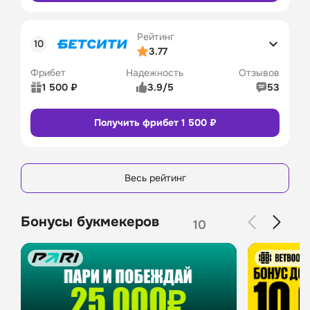
Коэффициенты
4/5
16
Линия в прематче
4/5
Рейтинг
Линия в лайве
Сайт
Приложение
3/5
3.77
Удобство платежей
4/5
Фрибет
Надежность
Отзывов
Служба поддержки
4/5
1 500 ₽
3.9/5
53
Бонусы и акции
4/5
Рейтинг 
5/5
Получить фрибет 1 500 ₽
пользователей
Промокод
Бонусы
Коэффициенты
3/5
8
Линия в прематче
3/5
Линия в лайве
Сайт
Приложение
4/5
Весь рейтинг
Удобство платежей
4/5
Служба поддержки
4/5
Бонусы букмекеров
10
Бонусы и акции
4/5
Промокод
Бонусы
13