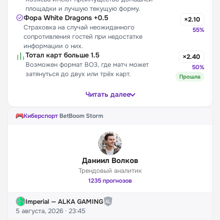
Чемпионат мира
площадки и лучшую текущую форму.
Фора White Dragons +0.5
Суперлига России
×2.10
Страховка на случай неожиданного
Чемпионат Европы
55%
сопротивления гостей при недостатке
Киберспорт
информации о них.
IEM Cologne
Тотал карт больше 1.5
×2.40
The International
Возможен формат BO3, где матч может
50%
затянуться до двух или трёх карт.
Esports World Cup Counter Strike
Прошла
Читать далее
Киберспорт
·
BetBoom Storm
Даниил Волков
Трендовый аналитик
1235 прогнозов
Imperial — ALKA GAMING
5 августа, 2026 · 23:45