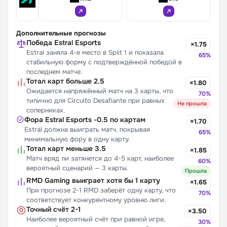
Дополнительные прогнозы
Победа Estral Esports
×1.75
Estral заняла 4-е место в Split 1 и показала
65%
стабильную форму с подтверждённой победой в
последнем матче.
Тотал карт больше 2.5
×1.80
Ожидается напряжённый матч на 3 карты, что
70%
типично для Circuito Desafiante при равных
Не прошла
соперниках.
Фора Estral Esports -0.5 по картам
×1.70
Estral должна выиграть матч, покрывая
65%
минимальную фору в одну карту.
Тотал карт меньше 3.5
×1.85
Матч вряд ли затянется до 4-5 карт, наиболее
60%
вероятный сценарий — 3 карты.
Прошла
RMD Gaming выиграет хотя бы 1 карту
×1.65
При прогнозе 2-1 RMD заберёт одну карту, что
70%
соответствует конкурентному уровню лиги.
Точный счёт 2-1
×3.50
Наиболее вероятный счёт при равной игре,
30%