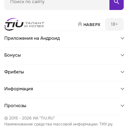
Поиск по матч-центру
18+
НАВЕРХ
Приложения на Андроид
Пари
Бонусы
БетБум
Pari
Фрибеты
Леон
BetBoom
Лига Ставок
Пари
Информация
Leon
Мелбет
БетБум
Winline
Политика конфиденциальности
Прогнозы
Бетсити
Леон
Fonbet
Политика cookies
Марафон
© 2015 - 2026 ИА "TIU.RU"
Винлайн
Прогнозы на спорт
Марафон
Пользовательское соглашение
Наименование средства массовой информации: ТИУ.ру.