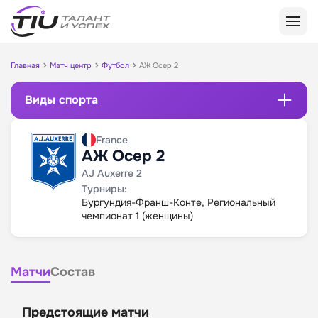
Главная
Матч центр
Футбол
АЖ Осер 2
Популярные БК
Виды спорта
Пари
По букмекеру
БетБум
Леон
Pari
France
Приложения для Android
Винлайн
BetBoom
АЖ Осер 2
Фонбет
Leon
Пари
AJ Auxerre 2
Виды спорта
Марафон
Winline
БетБум
Турниры:
Бетсити
Fonbet
Леон
Баскетбол
Бургундия-Франш-Конте, Региональный
Статьи о БК
Мелбет
Лига Ставок
Винлайн
Киберспорт
чемпионат 1 (женщины)
Winline
Лига Ставок
Марафон
Фонбет
Теннис
База знаний
По видам спорта
Олимпбет
Бет-М
Марафон
Хоккей
Виды ставок
Тенниси
Baltbet
Бетсити
Футбол
Футбол
Матчи
Состав
Футбол
По видам спорта
Основы ставок
Балтбет
Melbet
Мелбет
Хоккей
Евролига
Сервисы
Бет-М
Olimpbet
Лига Ставок
Баскетбол
Футбол
Виды спорта
Предстоящие матчи
Кубок России
Беттери
Tennisi
Олимпбет
Теннис
Хоккей