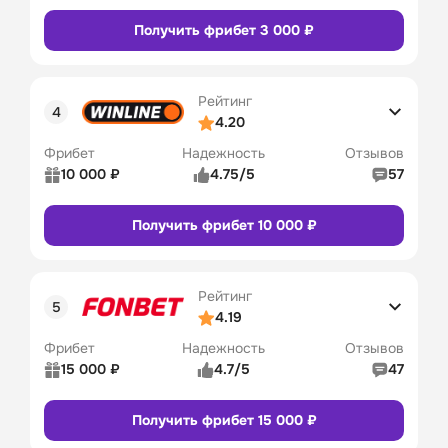
Рейтинг 
5/5
Получить фрибет 3 000 ₽
пользователей
Промокод
Бонусы
Коэффициенты
5/5
42
Линия в прематче
5/5
Рейтинг
Линия в лайве
Сайт
Приложение
3/5
4.20
Удобство платежей
4/5
Фрибет
Надежность
Отзывов
Служба поддержки
5/5
10 000 ₽
4.75/5
57
Бонусы и акции
4/5
Рейтинг 
5/5
Получить фрибет 10 000 ₽
пользователей
Промокод
Бонусы
Коэффициенты
4/5
34
Линия в прематче
4/5
Рейтинг
Линия в лайве
Сайт
Приложение
4/5
4.19
Удобство платежей
4/5
Фрибет
Надежность
Отзывов
Служба поддержки
4/5
15 000 ₽
4.7/5
47
Бонусы и акции
5/5
Рейтинг 
5/5
Получить фрибет 15 000 ₽
пользователей
Промокод
Бонусы
Коэффициенты
4/5