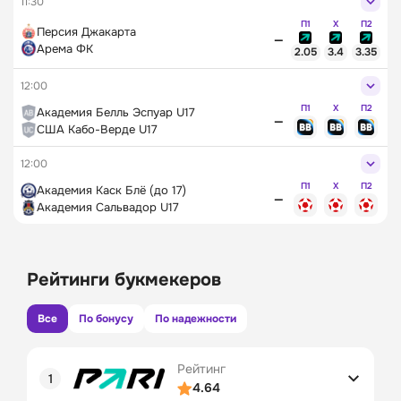
11:30
П1
X
П2
Персия Джакарта
—
Арема ФК
2.05
3.4
3.35
12:00
П1
X
П2
Академия Белль Эспуар U17
—
США Кабо-Верде U17
12:00
П1
X
П2
Академия Каск Блё (до 17)
—
Академия Сальвадор U17
Рейтинги букмекеров
Все
По бонусу
По надежности
Рейтинг
4.64