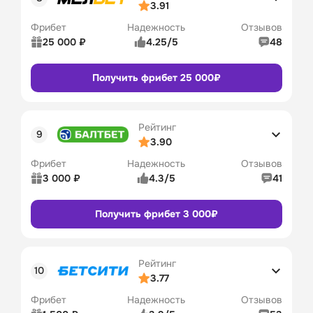
3.91
Удобство платежей
4/5
Фрибет
Надежность
Отзывов
Служба поддержки
4/5
25 000 ₽
4.25/5
48
Бонусы и акции
4/5
Рейтинг 
5/5
Получить фрибет 25 000₽
пользователей
Промокод
Бонусы
Коэффициенты
4/5
15
Линия в прематче
4/5
Рейтинг
Линия в лайве
Сайт
Приложение
3/5
3.90
Удобство платежей
4/5
Фрибет
Надежность
Отзывов
Служба поддержки
4/5
3 000 ₽
4.3/5
41
Бонусы и акции
4/5
Рейтинг 
5/5
Получить фрибет 3 000₽
пользователей
Промокод
Бонусы
Коэффициенты
4/5
16
Линия в прематче
4/5
Рейтинг
Линия в лайве
Сайт
Приложение
3/5
3.77
Удобство платежей
4/5
Фрибет
Надежность
Отзывов
Служба поддержки
4/5