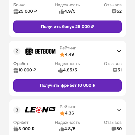
Бонус
Надежность
Отзывов
25 000 ₽
4.9/5
52
Рейтинг 
5/5
Получить бонус 25 000 ₽
пользователей
Коэффициенты
5/5
Линия в прематче
4/5
Рейтинг
Линия в лайве
5/5
4.49
Удобство платежей
4/5
Фрибет
Надежность
Отзывов
Служба поддержки
5/5
10 000 ₽
4.85/5
51
Бонусы и акции
5/5
Рейтинг 
5/5
Получить фрибет 10 000 ₽
пользователей
Промокод
Бонусы
Коэффициенты
5/5
22
Линия в прематче
4/5
Рейтинг
Линия в лайве
Сайт
Приложение
5/5
4.36
Удобство платежей
4/5
Фрибет
Надежность
Отзывов
Служба поддержки
4/5
3 000 ₽
4.8/5
50
Бонусы и акции
5/5