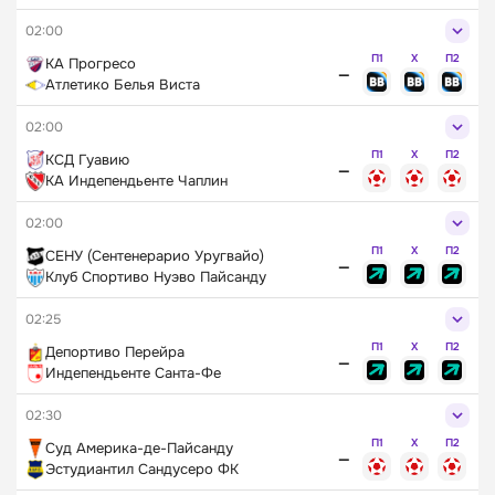
02:00
П1
X
П2
КА Прогресо
—
Атлетико Белья Виста
02:00
П1
X
П2
КСД Гуавию
—
КА Индепендьенте Чаплин
02:00
П1
X
П2
СЕНУ (Сентенерарио Уругвайо)
—
Клуб Спортиво Нуэво Пайсанду
02:25
П1
X
П2
Депортиво Перейра
—
Индепендьенте Санта-Фе
02:30
П1
X
П2
Суд Америка-де-Пайсанду
—
Эстудиантил Сандусеро ФК