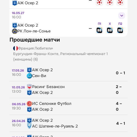
—
АЖ Осер 2
16.05.27
16:00
П1
X
П2
АЖ Осер 2
—
РК Лон-ле-Сонье
Прошедшие матчи
Франция Любители
Бургундия-Франш-Конте, Региональный чемпионат 1
(женщины) (6)
АЖ Осер 2
17.05.26
0 – 1
16:00
Сен-Ви
Расинг Безансон
2 –
10.05.26
13:00
АЖ Осер 2
0
ИС Селонже Футбол
4 –
06.05.26
19:30
АЖ Осер 2
0
АЖ Осер 2
26.04.26
4 – 1
16:00
АС Шатене-ле-Руаяль 2