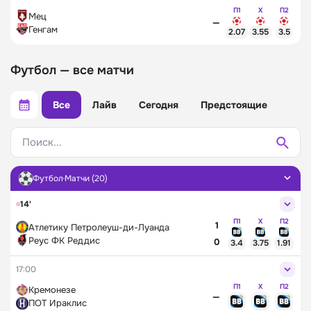
П1
X
П2
Мец
—
Генгам
2.07
3.55
3.5
Футбол — все матчи
Все
Лайв
Сегодня
Предстоящие
Поиск...
Футбол
Матчи (20)
14'
П1
X
П2
1
Атлетику Петролеуш-ди-Луанда
Реус ФК Реддис
0
3.4
3.75
1.91
17:00
П1
X
П2
Кремонезе
—
ПОТ Ираклис