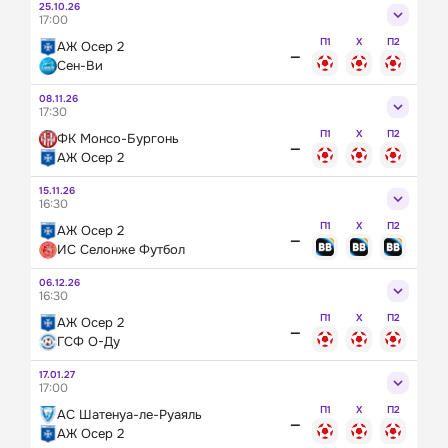
Букмекеры для ставок на киберспорт
НБА
НБА
Baltbet
25.10.26
17:00
Букмекеры для профессиональных игроков
Единая Лига ВТБ
Единая Лига ВТБ
24Бет
П1
X
П2
АЖ Осер 2
Букмекеры для ставок на футбол
Евролига
Евролига
—
Сен-Ви
WNBA
WNBA
Суперлига
Суперлига
08.11.26
17:30
Теннис
Теннис
П1
X
П2
ФК Монсо-Бургонь
US Open 2026 ATP
ATP
—
АЖ Осер 2
US Open 2026 WTA
WTA
Настольный теннис
Cincinnati ATP
15.11.26
16:30
Cincinnati WTA
Челленджер
П1
X
П2
Настольный теннис
АЖ Осер 2
Лига Про
—
ИС Селонже Футбол
Чемпионат мира
Setka Cup
Волейбол
Кубок мира
06.12.26
16:30
Чемпионат Европы
Лига Наций
П1
X
П2
АЖ Осер 2
WTT Champions Yokohama, MS
Суперлига России
—
ГСФ О-Ду
Киберспорт
WTT Champions Yokohama, WS
Europe Smash Sweden, WS
IEM Cologne
17.01.27
17:00
Europe Smash Sweden, MS
The International
П1
X
П2
Волейбол
АС Шатенуа-ле-Руаяль
—
АЖ Осер 2
Лига Наций