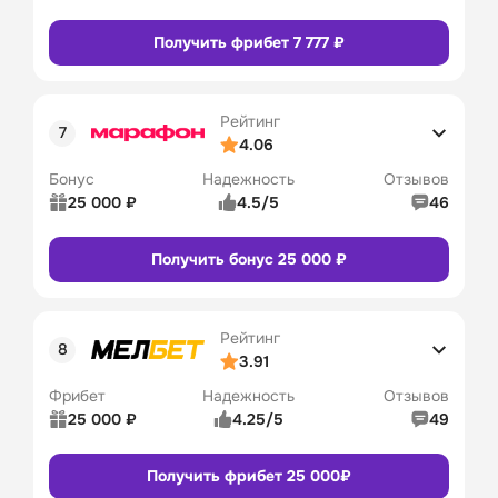
Рейтинг 
5/5
Получить фрибет 7 777 ₽
пользователей
Промокод
Бонусы
Коэффициенты
4/5
10
Линия в прематче
4/5
Рейтинг
Сайт
Приложение
Линия в лайве
4/5
4.06
Удобство платежей
4/5
Бонус
Надежность
Отзывов
Служба поддержки
4/5
25 000 ₽
4.5/5
46
Бонусы и акции
5/5
Рейтинг 
5/5
Получить бонус 25 000 ₽
пользователей
Бонусы
17
Коэффициенты
4/5
Сайт
Приложение
Линия в прематче
4/5
Рейтинг
Линия в лайве
4/5
3.91
Удобство платежей
4/5
Фрибет
Надежность
Отзывов
Служба поддержки
4/5
25 000 ₽
4.25/5
49
Бонусы и акции
4/5
Рейтинг 
5/5
Получить фрибет 25 000₽
пользователей
Промокод
Бонусы