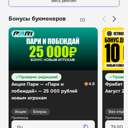
Линия в лайве
Сайт
Приложение
4/5
Весь рейтинг
Удобство платежей
4/5
Служба поддержки
4/5
Бонусы букмекеров
10
Бонусы и акции
4/5
Промокод
Бонусы
13
Сайт
Приложение
Проверен редакцией
Провере
Акция Пари — «Пари и
4.6
Фрибет Б
побеждай» — 25 000 рублей
Август 20
новым игрокам
Акции
Бонусы
Без отыгр
Промокод
Промокод