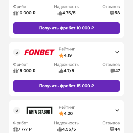
Удобство платежей
4/5
Чемпионат мира
Фрибет
Надежность
Отзывов
Служба поддержки
5/5
Суперлига России
10 000 ₽
4.75/5
58
Бонусы и акции
4/5
Чемпионат Европы
Рейтинг 
Киберспорт
5/5
Получить фрибет 10 000 ₽
пользователей
Промокод
Бонусы
IEM Cologne
Коэффициенты
4/5
34
The International
Линия в прематче
4/5
Esports World Cup Counter Strike
Рейтинг
Линия в лайве
Сайт
Приложение
4/5
4.19
Удобство платежей
4/5
Фрибет
Надежность
Отзывов
Служба поддержки
4/5
15 000 ₽
4.7/5
47
Бонусы и акции
5/5
Рейтинг 
5/5
Получить фрибет 15 000 ₽
пользователей
Промокод
Бонусы
Коэффициенты
4/5
10
Линия в прематче
4/5
Рейтинг
Линия в лайве
Сайт
Приложение
4/5
4.20
Удобство платежей
4/5
Фрибет
Надежность
Отзывов
Служба поддержки
5/5
7 777 ₽
4.55/5
44
Бонусы и акции
4/5