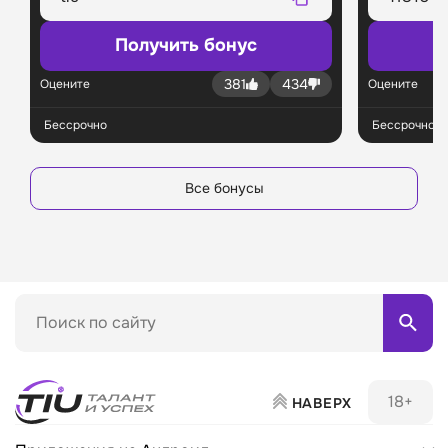
Получить бонус
П
381
434
Оцените
Оцените
Бессрочно
Бессрочно
Все бонусы
Поиск по матч-центру
18+
НАВЕРХ