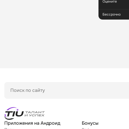
Оцените
Бессрочно
Поиск по матч-центру
Приложения на Андроид
Бонусы