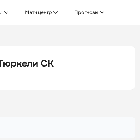
и
Матч центр
Прогнозы
Тюркели СК