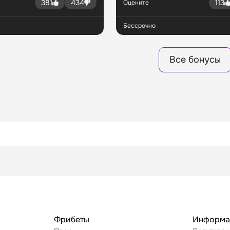
381
434
113
Оцените
Бессрочно
Все бонусы
Фрибеты
Информа