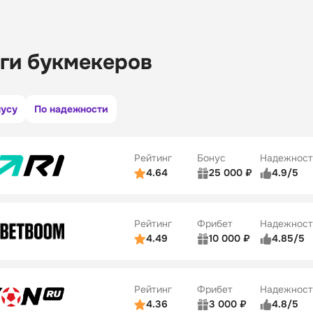
ги букмекеров
нусу
По надежности
Рейтинг
Бонус
Надежност
4.64
25 000 ₽
4.9/5
ьзователей
5/5
Коэффициенты
ве
5/5
Удобство платежей
Рейтинг
Фрибет
Надежност
ции
5/5
4.49
10 000 ₽
4.85/5
ьзователей
5/5
Коэффициенты
Бонусы
ве
5/5
Удобство платежей
22
Рейтинг
Фрибет
Надежност
ции
5/5
4.36
3 000 ₽
4.8/5