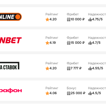
ьзователей
5/5
Коэффициенты
Бонусы
ве
3/5
Удобство платежей
42
Рейтинг
Фрибет
Надежност
ции
4/5
4.20
10 000 ₽
4.75/5
ьзователей
5/5
Коэффициенты
Бонусы
ве
4/5
Удобство платежей
34
Рейтинг
Фрибет
Надежност
ции
5/5
4.19
15 000 ₽
4.7/5
Бонусы
ьзователей
5/5
Коэффициенты
10
ве
4/5
Удобство платежей
Рейтинг
Фрибет
Надежност
ции
4/5
4.20
7 777 ₽
4.55/5
Бонусы
ьзователей
5/5
Коэффициенты
10
ве
4/5
Удобство платежей
Рейтинг
Бонус
Надежност
ции
5/5
4.06
25 000 ₽
4.5/5
ьзователей
5/5
Коэффициенты
ве
4/5
Удобство платежей