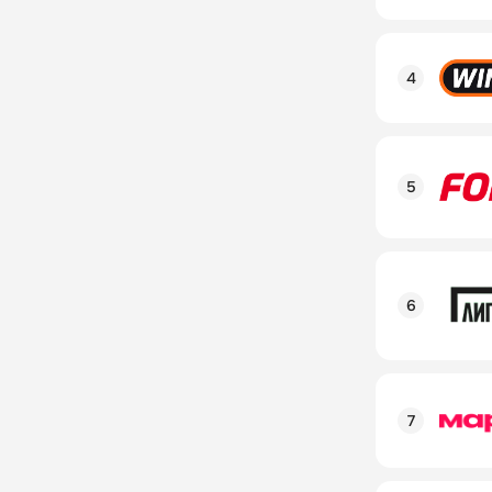
Рейтинг пол
Промокод
Линия в лай
Бонусы и ак
Рейтинг пол
Промокод
Линия в лай
Бонусы и ак
Промокод
Рейтинг пол
Линия в лай
Бонусы и ак
Промокод
Рейтинг пол
Линия в лай
Бонусы и ак
Рейтинг пол
Бонусы
17
Линия в лай