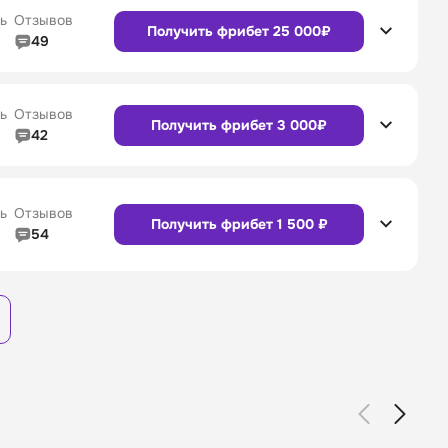
ь
Отзывов
Получить фрибет 25 000₽
49
4/5
Линия в прематче
4/5
4/5
Служба поддержки
4/5
Сайт
Приложение
ь
Отзывов
Получить фрибет 3 000₽
42
4/5
Линия в прематче
4/5
4/5
Служба поддержки
4/5
Сайт
Приложение
ь
Отзывов
Получить фрибет 1 500 ₽
54
3/5
Линия в прематче
3/5
Сайт
Приложение
4/5
Служба поддержки
4/5
Сайт
Приложение