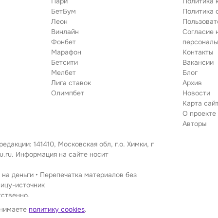
Пари
Политика 
БетБум
Политика c
Леон
Пользоват
Винлайн
Согласие 
Фонбет
персональ
Марафон
Контакты
Бетсити
Вакансии
Мелбет
Блог
Лига ставок
Архив
Олимпбет
Новости
Карта сай
О проекте
Авторы
акции: 141410, Московская обл, г.о. Химки, г
u.ru. Информация на сайте носит
ы на деньги • Перепечатка материалов без
ницу-источник
тственно.
ринимаете
политику cookies
.