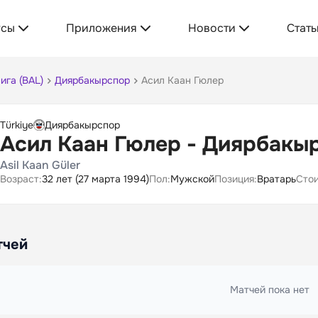
усы
Приложения
Новости
Стать
ига (BAL)
Диярбакырспор
Асил Каан Гюлер
Türkiye
Диярбакырспор
Асил Каан Гюлер - Диярбакы
Asil Kaan Güler
Возраст:
32 лет (27 марта 1994)
Пол:
Мужской
Позиция:
Вратарь
Стои
тчей
Матчей пока нет