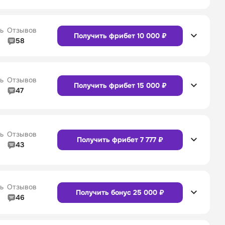
5/5
Линия в прематче
5/5
4/5
Служба поддержки
5/5
Сайт
Приложение
ь
Отзывов
Получить фрибет 10 000 ₽
58
4/5
Линия в прематче
4/5
4/5
Служба поддержки
4/5
Сайт
Приложение
ь
Отзывов
Получить фрибет 15 000 ₽
47
4/5
Линия в прематче
4/5
Сайт
Приложение
4/5
Служба поддержки
5/5
ь
Отзывов
Получить фрибет 7 777 ₽
43
4/5
Линия в прематче
4/5
Сайт
Приложение
4/5
Служба поддержки
4/5
ь
Отзывов
Получить бонус 25 000 ₽
46
4/5
Линия в прематче
4/5
Сайт
Приложение
4/5
Служба поддержки
4/5