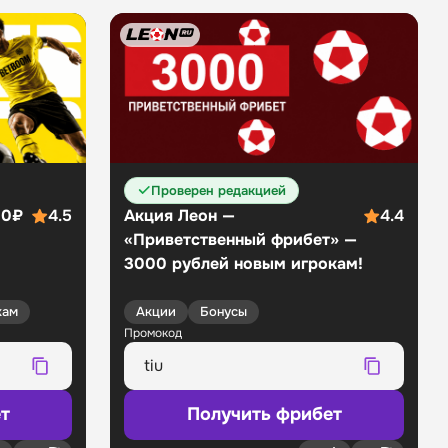
Проверен редакцией
00₽
4.5
Акция Леон —
4.4
«Приветственный фрибет» —
3000 рублей новым игрокам!
кам
Акции
Бонусы
Промокод
т
Получить фрибет