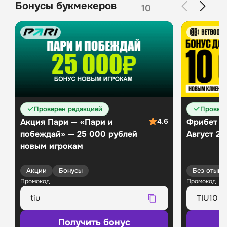
Бонусы букмекеров
10
Бонусы и акции
4/5
Промокод
Бонусы
13
Сайт
Приложение
Проверен редакцией
Провере
Акция Пари — «Пари и
4.6
Фрибет Б
побеждай» — 25 000 рублей
Август 20
новым игрокам
Акции
Бонусы
Без отыгр
Промокод
Промокод
Получить бонус
П