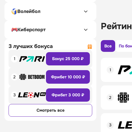
Волейбол
Рейтин
Киберспорт
3 лучших бонуса
Все
По бо
1
Бонус 25 000 ₽
2
Фрибет 10 000 ₽
Рейтинг пол
Линия в лай
3
Фрибет 3 000 ₽
Бонусы и ак
Рейтинг пол
Промокод
Смотреть все
Линия в лай
Бонусы и ак