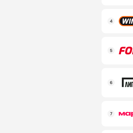
Рейтинг пол
Промокод
Линия в лай
Бонусы и ак
Рейтинг пол
Промокод
Линия в лай
Бонусы и ак
Промокод
Рейтинг пол
Линия в лай
Бонусы и ак
Промокод
Рейтинг пол
Линия в лай
Бонусы и ак
Рейтинг пол
Бонусы
17
Линия в лай