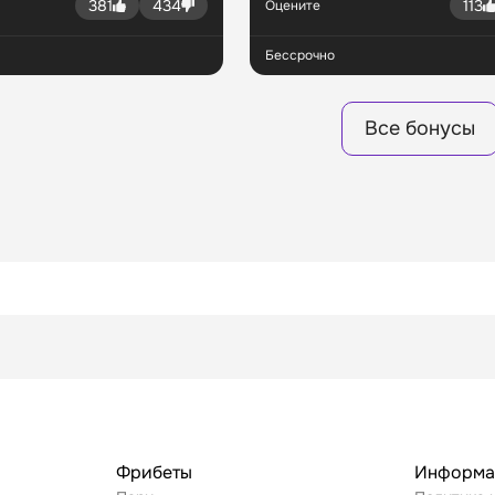
381
434
113
Оцените
Бессрочно
Все бонусы
Фрибеты
Информа