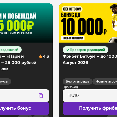
 редакцией
Проверен редакцией
 — «Пари и
4.6
Фрибет Бетбум – до 100
 — 25 000 рублей
Август 2026
окам
нусы
Без отыгрыша
Новым игро
Промокод
лучить бонус
Получить фрибе