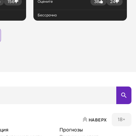
156
38
24
Оцените
Бессрочно
18+
НАВЕРХ
ция
Прогнозы