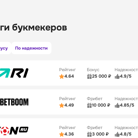
ги букмекеров
нусу
По надежности
Рейтинг
Бонус
Надежност
4.64
25 000 ₽
4.9/5
ьзователей
5/5
Коэффициенты
ве
5/5
Удобство платежей
Рейтинг
Фрибет
Надежност
ции
5/5
4.49
10 000 ₽
4.85/5
ьзователей
5/5
Коэффициенты
Бонусы
ве
5/5
Удобство платежей
22
Рейтинг
Фрибет
Надежност
ции
5/5
4.36
3 000 ₽
4.8/5