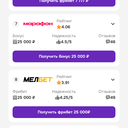
Получить фрибет 7 777 ₽
пользователей
Промокод
Бонусы
Коэффициенты
4/5
10
Линия в прематче
4/5
Рейтинг
Сайт
Приложение
Линия в лайве
4/5
4.06
Удобство платежей
4/5
Бонус
Надежность
Отзывов
Служба поддержки
4/5
25 000 ₽
4.5/5
46
Бонусы и акции
5/5
Рейтинг 
5/5
Получить бонус 25 000 ₽
пользователей
Бонусы
17
Коэффициенты
4/5
Сайт
Приложение
Линия в прематче
4/5
Рейтинг
Линия в лайве
4/5
3.91
Удобство платежей
4/5
Фрибет
Надежность
Отзывов
Служба поддержки
4/5
25 000 ₽
4.25/5
49
Бонусы и акции
4/5
Рейтинг 
5/5
Получить фрибет 25 000₽
пользователей
Промокод
Бонусы
Коэффициенты
4/5
15
Линия в прематче
4/5