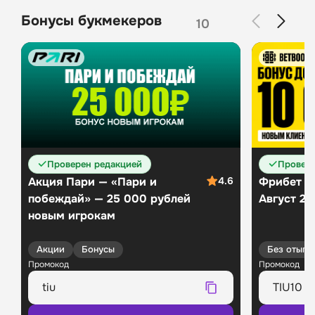
Служба поддержки
4/5
Бонусы букмекеров
10
Бонусы и акции
4/5
Промокод
Бонусы
13
Сайт
Приложение
Проверен редакцией
Провере
Акция Пари — «Пари и
4.6
Фрибет Б
побеждай» — 25 000 рублей
Август 20
новым игрокам
Акции
Бонусы
Без отыгр
Промокод
Промокод