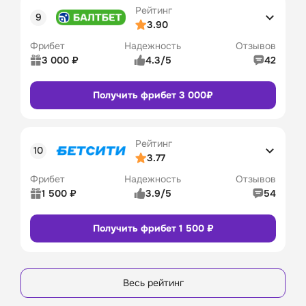
Рейтинг
Линия в лайве
Сайт
Приложение
3/5
3.90
Удобство платежей
4/5
Фрибет
Надежность
Отзывов
Служба поддержки
4/5
3 000 ₽
4.3/5
42
Бонусы и акции
4/5
Рейтинг 
5/5
Получить фрибет 3 000₽
пользователей
Промокод
Бонусы
Коэффициенты
4/5
16
Линия в прематче
4/5
Рейтинг
Линия в лайве
Сайт
Приложение
3/5
3.77
Удобство платежей
4/5
Фрибет
Надежность
Отзывов
Служба поддержки
4/5
1 500 ₽
3.9/5
54
Бонусы и акции
4/5
Рейтинг 
5/5
Получить фрибет 1 500 ₽
пользователей
Промокод
Бонусы
Коэффициенты
3/5
8
Линия в прематче
3/5
Линия в лайве
Сайт
Приложение
4/5
Весь рейтинг
Удобство платежей
4/5