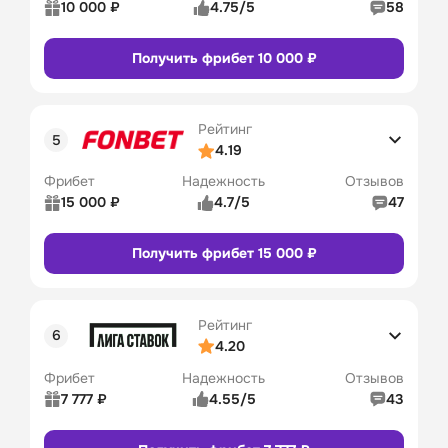
10 000 ₽
4.75/5
58
Чемпионат мира
Бонусы и акции
4/5
Суперлига России
Рейтинг 
5/5
Получить фрибет 10 000 ₽
пользователей
Чемпионат Европы
Промокод
Бонусы
Киберспорт
Коэффициенты
4/5
34
IEM Cologne
Линия в прематче
4/5
Рейтинг
The International
Линия в лайве
Сайт
Приложение
4/5
4.19
Esports World Cup Counter Strike
Удобство платежей
4/5
Фрибет
Надежность
Отзывов
Служба поддержки
4/5
15 000 ₽
4.7/5
47
Бонусы и акции
5/5
Рейтинг 
5/5
Получить фрибет 15 000 ₽
пользователей
Промокод
Бонусы
Коэффициенты
4/5
10
Линия в прематче
4/5
Рейтинг
Линия в лайве
Сайт
Приложение
4/5
4.20
Удобство платежей
4/5
Фрибет
Надежность
Отзывов
Служба поддержки
5/5
7 777 ₽
4.55/5
43
Бонусы и акции
4/5
Рейтинг 
5/5