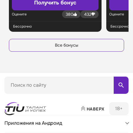
Получить бонус
П
380
432
Оцените
Оцените
Бессрочно
Бессрочно
Все бонусы
Поиск по матч-центру
18+
НАВЕРХ
Приложения на Андроид