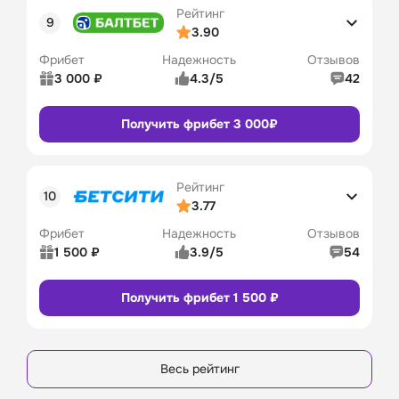
Рейтинг
Линия в лайве
Сайт
Приложение
3/5
3.90
Удобство платежей
4/5
Фрибет
Надежность
Отзывов
Служба поддержки
4/5
3 000 ₽
4.3/5
42
Бонусы и акции
4/5
Рейтинг 
5/5
Получить фрибет 3 000₽
пользователей
Промокод
Бонусы
Коэффициенты
4/5
16
Линия в прематче
4/5
Рейтинг
Линия в лайве
Сайт
Приложение
3/5
3.77
Удобство платежей
4/5
Фрибет
Надежность
Отзывов
Служба поддержки
4/5
1 500 ₽
3.9/5
54
Бонусы и акции
4/5
Рейтинг 
5/5
Получить фрибет 1 500 ₽
пользователей
Промокод
Бонусы
Коэффициенты
3/5
8
Линия в прематче
3/5
Линия в лайве
Сайт
Приложение
4/5
Весь рейтинг
Удобство платежей
4/5