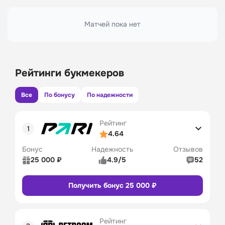
Лига Чемпионов
Зенит
Betcity
Тенниси
Теннис
Настольный теннис
Баскетбол
Лига Европы
Спортбет
Bettery
Балтбет
Футбол
Волейбол
Теннис
Матчей пока нет
24bet
Zenit
Беттери
Киберспорт
Настольный теннис
Рейтинги
Футбол
Спортбет
Зенит
Волейбол
Прочие категории
Лучшие букмекеры
РПЛ
24bet
Киберспорт
Приложения для iOS
Футбол
Легальные букмекерские конторы
Фрибеты
Лига чемпионов
Рейтинги букмекеров
Российские букмекеры
Фрибеты без депозита
АПЛ
РПЛ
Leon
БК с мобильным приложением
Фрибет без отыгрыша
Серия А
Лига чемпионов
Zenit
Все
По бонусу
По надежности
Надежные букмекеры
Промокод без отыгрыша
Ла Лига
АПЛ
Лига Ставок
БК с гостевым демосчетом
Бонус за регистрацию без отыгрыша
Бундеслига
Серия А
Марафон
БК с большими коэффициентами
Фрибеты сегодня
Лига Европы
Ла Лига
Melbet
Рейтинг
4.64
БК с минимальными депозитами
Лучшие фрибеты
Лига конференций
Бундеслига
Pari
Букмекеры для ставок на американский футбол
Фрибет новым игрокам
Лига наций
Лига Европы
Tennisi
Бонус
Надежность
Отзывов
Букмекеры для ставок на бейсбол
Новые БК с фрибетом
Суперкубок УЕФА
Лига конференций
Fonbet
25 000 ₽
4.9/5
52
Хоккей
Хоккей
Букмекеры для ставок на гольф
Фрибет 3000
Betcity
Рейтинг 
Букмекеры для ставок на автогонки
Акции букмекерских контор при регистрации
КХЛ
КХЛ
BetBoom
5/5
Получить бонус 25 000 ₽
пользователей
Букмекеры для ставок на чемпионаты мира и Европы
Промокоды букмекеров
НХЛ
НХЛ
Bettery
Коэффициенты
5/5
Букмекеры для ставок на дартс
Бездепозитные бонусы за регистрацию
АХЛ
АХЛ
Olimpbet
Линия в прематче
4/5
Баскетбол
Баскетбол
Букмекеры для ставок на скачки
Бездепозитные бонусы букмекеров
Winline
Рейтинг