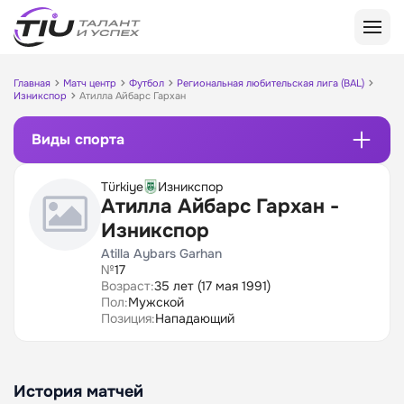
Главная
Матч центр
Футбол
Региональная любительская лига (BAL)
Изникспор
Атилла Айбарс Гархан
Популярные БК
Пари
Виды спорта
По букмекеру
БетБум
Леон
Pari
Приложения для Android
Türkiye
Изникспор
Винлайн
BetBoom
Атилла Айбарс Гархан -
Фонбет
Leon
Пари
Изникспор
Виды спорта
Марафон
Winline
БетБум
Бетсити
Fonbet
Леон
Баскетбол
Atilla Aybars Garhan
Статьи о БК
№
17
Мелбет
Лига Ставок
Винлайн
Киберспорт
Возраст:
35 лет (17 мая 1991)
Winline
Лига Ставок
Марафон
Фонбет
Теннис
Пол:
Мужской
База знаний
По видам спорта
Олимпбет
Бет-М
Марафон
Хоккей
Позиция:
Нападающий
Виды ставок
Тенниси
Baltbet
Бетсити
Футбол
Футбол
Футбол
По видам спорта
Основы ставок
Балтбет
Melbet
Мелбет
Хоккей
Евролига
Сервисы
Бет-М
Olimpbet
Лига Ставок
Баскетбол
Футбол
История матчей
Виды спорта
Кубок России
Беттери
Tennisi
Олимпбет
Теннис
Хоккей