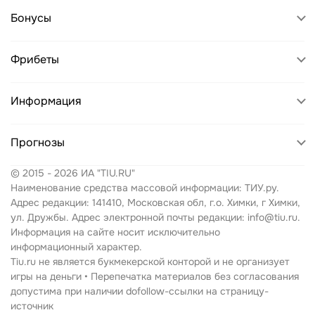
Пари
Бонусы
БетБум
Pari
Фрибеты
Леон
BetBoom
Лига Ставок
Пари
Информация
Leon
Мелбет
БетБум
Winline
Политика конфиденциальности
Прогнозы
Бетсити
Леон
Fonbet
Политика cookies
Марафон
© 2015 - 2026 ИА "TIU.RU"
Винлайн
Прогнозы на спорт
Марафон
Пользовательское соглашение
Наименование средства массовой информации: ТИУ.ру.
Фонбет
Фонбет
Футбол
Адрес редакции: 141410, Московская обл, г.о. Химки, г Химки,
Betcity
Согласие на обработку персональных данных
ул. Дружбы. Адрес электронной почты редакции: info@tiu.ru.
Винлайн
Марафон
Хоккей
Информация на сайте носит исключительно
Melbet
Контакты
информационный характер.
Бетсити
Баскетбол
Tiu.ru не является букмекерской конторой и не организует
Лига Ставок
Вакансии
игры на деньги • Перепечатка материалов без согласования
Мелбет
Теннис
допустима при наличии dofollow-ссылки на страницу-
Olimpbet
Блог
источник
Лига ставок
Настольный теннис