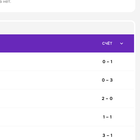
 нет.
СЧЁТ
0 – 1
0 – 3
2 – 0
1 – 1
3 – 1