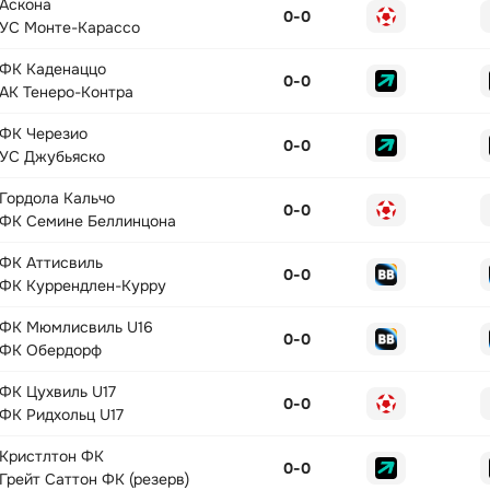
Аскона
0
-
0
УС Монте-Карассо
ФК Каденаццо
0
-
0
АК Тенеро-Контра
ФК Черезио
0
-
0
УС Джубьяско
Гордола Кальчо
0
-
0
ФК Семине Беллинцона
ФК Аттисвиль
0
-
0
ФК Куррендлен-Курру
ФК Мюмлисвиль U16
0
-
0
ФК Обердорф
ФК Цухвиль U17
0
-
0
ФК Ридхольц U17
Кристлтон ФК
0
-
0
Грейт Саттон ФК (резерв)