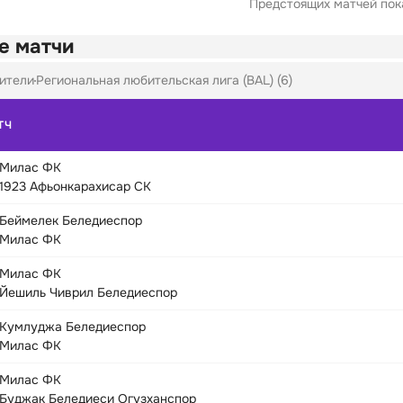
Предстоящих матчей пока
е матчи
ители
Региональная любительская лига (BAL) (6)
ТЧ
Милас ФК
1923 Афьонкарахисар СК
Беймелек Беледиеспор
Милас ФК
Милас ФК
Йешиль Чиврил Беледиеспор
Кумлуджа Беледиеспор
Милас ФК
Милас ФК
Буджак Беледиеси Огузханспор