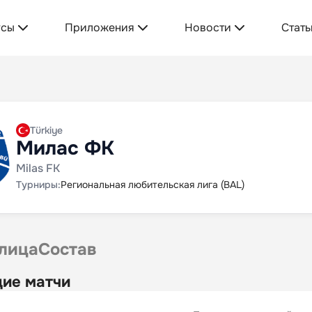
усы
Приложения
Новости
Стать
Türkiye
Милас ФК
Milas FK
Турниры:
Региональная любительская лига (BAL)
лица
Состав
ие матчи