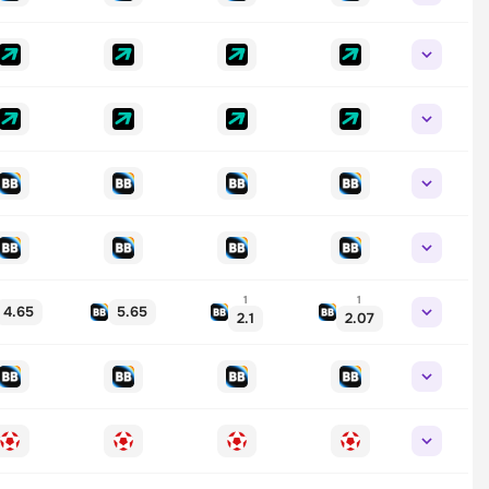
1
1
4.65
5.65
2.1
2.07