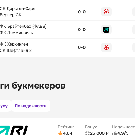
СВ Дорстен-Хардт
0
-
0
Вернер СК
ФК Брайтенбах (ФАЕВ)
0
-
0
ФК Ломмисвиль
ФК Херкинген II
0
-
0
СК Шёфтланд 2
ги букмекеров
нусу
По надежности
Рейтинг
Бонус
Надежност
4.64
25 000 ₽
4.9/5