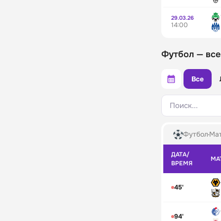
29.03.26
14:00
Футбол — все
Все
Поиск...
Футбол
Мат
ДАТА/
МА
ВРЕМЯ
45'
94'