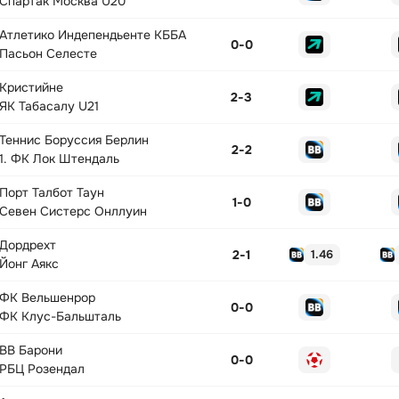
Спартак Москва U20
Атлетико Индепендьенте КББА
0
-
0
Пасьон Селесте
Кристийне
2
-
3
ЯК Табасалу U21
Теннис Боруссия Берлин
2
-
2
1. ФК Лок Штендаль
Порт Талбот Таун
1
-
0
Севен Систерс Онллуин
Дордрехт
2
-
1
1.46
Йонг Аякс
ФК Вельшенрор
0
-
0
ФК Клус-Бальшталь
ВВ Барони
0
-
0
РБЦ Розендал