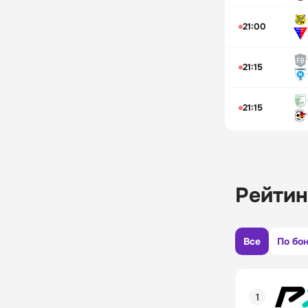
21:00
21:15
21:15
Рейтин
Все
По бо