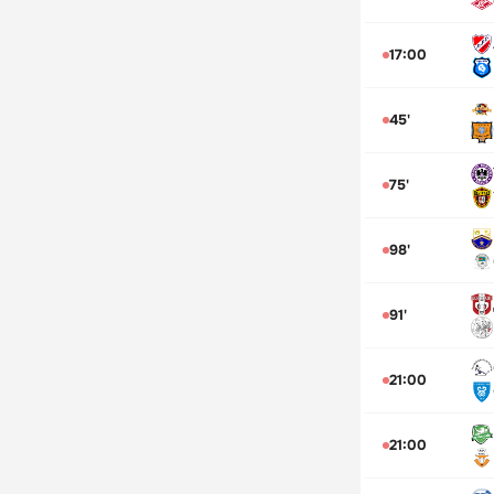
17:00
45'
75'
98'
91'
21:00
21:00