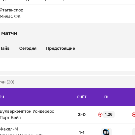
Ятаганспор
Милас ФК
 матчи
Лайв
Сегодня
Предстоящие
чи (20)
ТЧ
СЧЁТ
П1
Вулверхэмптон Уондерерс
3
-
0
1.26
Порт Вейл
Факел-М
1
-
1