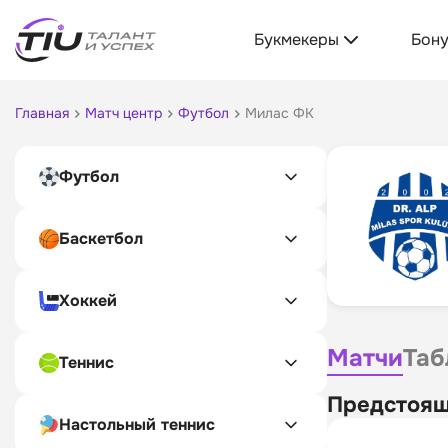
Букмекеры
Бон
Главная
Матч центр
Футбол
Милас ФК
Футбол
Баскетбол
Хоккей
Матчи
Таб
Теннис
Предстоящ
Настольный теннис