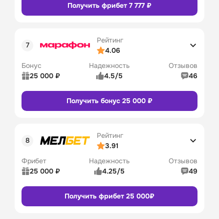
5/5
Получить фрибет 7 777 ₽
пользователей
Промокод
Бонусы
Коэффициенты
4/5
10
Линия в прематче
4/5
Рейтинг
Сайт
Приложение
Линия в лайве
4/5
4.06
Удобство платежей
4/5
Бонус
Надежность
Отзывов
Служба поддержки
4/5
25 000 ₽
4.5/5
46
Бонусы и акции
5/5
Рейтинг 
5/5
Получить бонус 25 000 ₽
пользователей
Бонусы
17
Коэффициенты
4/5
Сайт
Приложение
Линия в прематче
4/5
Рейтинг
Линия в лайве
4/5
3.91
Удобство платежей
4/5
Фрибет
Надежность
Отзывов
Служба поддержки
4/5
25 000 ₽
4.25/5
49
Бонусы и акции
4/5
Рейтинг 
5/5
Получить фрибет 25 000₽
пользователей
Промокод
Бонусы
Коэффициенты
4/5
15