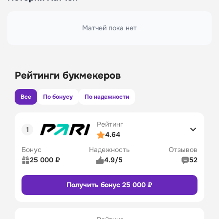
Лига Чемпионов
Зенит
Betcity
Тенниси
Теннис
Настольный теннис
Баскетбол
Лига Европы
Спортбет
Bettery
Балтбет
Футбол
Волейбол
Теннис
Матчей пока нет
24bet
Zenit
Беттери
Киберспорт
Настольный теннис
Рейтинги
Футбол
Спортбет
Зенит
Волейбол
Прочие категории
Лучшие букмекеры
РПЛ
24bet
Киберспорт
Приложения для iOS
Футбол
Легальные букмекерские конторы
Фрибеты
Лига чемпионов
Рейтинги букмекеров
Российские букмекеры
Фрибеты без депозита
АПЛ
РПЛ
Leon
БК с мобильным приложением
Фрибет без отыгрыша
Серия А
Лига чемпионов
Zenit
Надежные букмекеры
Промокод без отыгрыша
Ла Лига
АПЛ
Лига Ставок
Все
По бонусу
По надежности
БК с гостевым демосчетом
Бонус за регистрацию без отыгрыша
Бундеслига
Серия А
Марафон
БК с большими коэффициентами
Фрибеты сегодня
Лига Европы
Ла Лига
Melbet
Рейтинг
БК с минимальными депозитами
Лучшие фрибеты
Лига конференций
Бундеслига
Pari
4.64
Букмекеры для ставок на американский футбол
Фрибет новым игрокам
Лига наций
Лига Европы
Tennisi
Бонус
Надежность
Отзывов
Букмекеры для ставок на бейсбол
Новые БК с фрибетом
Суперкубок УЕФА
Лига конференций
Fonbet
25 000 ₽
4.9/5
52
Хоккей
Хоккей
Букмекеры для ставок на гольф
Фрибет 3000
Betcity
Рейтинг 
Букмекеры для ставок на автогонки
Акции букмекерских контор при регистрации
КХЛ
КХЛ
BetBoom
5/5
Получить бонус 25 000 ₽
пользователей
Букмекеры для ставок на чемпионаты мира и Европы
Промокоды букмекеров
НХЛ
НХЛ
Bettery
Букмекеры для ставок на дартс
Бездепозитные бонусы за регистрацию
АХЛ
АХЛ
Olimpbet
Коэффициенты
5/5
Баскетбол
Баскетбол
Букмекеры для ставок на скачки
Бездепозитные бонусы букмекеров
Winline
Линия в прематче
4/5