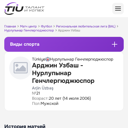
Главная
Матч центр
Футбол
Региональная любительская лига (BAL)
Нурлупынар Генчлергюджюспор
Арджин Узбаш
Популярные БК
Пари
Виды спорта
По букмекеру
БетБум
Леон
Pari
Приложения для Android
Türkiye
Нурлупынар Генчлергюджюспор
Винлайн
BetBoom
Арджин Узбаш -
Фонбет
Leon
Пари
Нурлупынар
Виды спорта
Марафон
Winline
БетБум
Бетсити
Fonbet
Леон
Баскетбол
Генчлергюджюспор
Статьи о БК
Мелбет
Лига Ставок
Винлайн
Киберспорт
Arjin Üzbaş
Winline
Лига Ставок
Марафон
Фонбет
Теннис
№
21
Возраст:
20 лет (14 июля 2006)
База знаний
По видам спорта
Олимпбет
Бет-М
Марафон
Хоккей
Пол:
Мужской
Виды ставок
Тенниси
Baltbet
Бетсити
Футбол
Футбол
Футбол
По видам спорта
Основы ставок
Балтбет
Melbet
Мелбет
Хоккей
Евролига
Сервисы
Бет-М
Olimpbet
Лига Ставок
Баскетбол
Футбол
Виды спорта
Кубок России
Беттери
Tennisi
Олимпбет
Теннис
Хоккей
История матчей