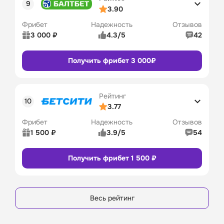
Линия в лайве
Сайт
Приложение
3/5
3.90
Удобство платежей
4/5
Фрибет
Надежность
Отзывов
Служба поддержки
4/5
3 000 ₽
4.3/5
42
Бонусы и акции
4/5
Рейтинг 
5/5
Получить фрибет 3 000₽
пользователей
Промокод
Бонусы
Коэффициенты
4/5
16
Линия в прематче
4/5
Рейтинг
Линия в лайве
Сайт
Приложение
3/5
3.77
Удобство платежей
4/5
Фрибет
Надежность
Отзывов
Служба поддержки
4/5
1 500 ₽
3.9/5
54
Бонусы и акции
4/5
Рейтинг 
5/5
Получить фрибет 1 500 ₽
пользователей
Промокод
Бонусы
Коэффициенты
3/5
8
Линия в прематче
3/5
Линия в лайве
Сайт
Приложение
4/5
Весь рейтинг
Удобство платежей
4/5
Служба поддержки
4/5