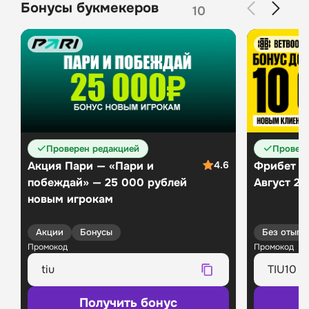
Бонусы букмекеров
10
Бонусы и акции
4/5
Промокод
Бонусы
13
Сайт
Приложение
Проверен редакцией
Провере
Акция Пари — «Пари и
4.6
Фрибет Б
побеждай» — 25 000 рублей
Август 20
новым игрокам
Акции
Бонусы
Без отыгр
Промокод
Промокод
Получить бонус
П