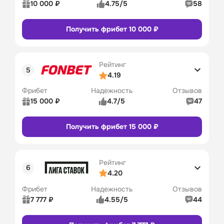
10 000 ₽
4.75/5
58
Чемпионат мира
Бонусы и акции
4/5
Суперлига России
Рейтинг 
5/5
Получить фрибет 10 000 ₽
пользователей
Чемпионат Европы
Промокод
Бонусы
Киберспорт
Коэффициенты
4/5
34
IEM Cologne
Линия в прематче
4/5
Рейтинг
The International
Линия в лайве
Сайт
Приложение
4/5
4.19
Esports World Cup Counter Strike
Удобство платежей
4/5
Фрибет
Надежность
Отзывов
Служба поддержки
4/5
15 000 ₽
4.7/5
47
Бонусы и акции
5/5
Рейтинг 
5/5
Получить фрибет 15 000 ₽
пользователей
Промокод
Бонусы
Коэффициенты
4/5
10
Линия в прематче
4/5
Рейтинг
Линия в лайве
Сайт
Приложение
4/5
4.20
Удобство платежей
4/5
Фрибет
Надежность
Отзывов
Служба поддержки
5/5
7 777 ₽
4.55/5
44
Бонусы и акции
4/5
Рейтинг 
5/5