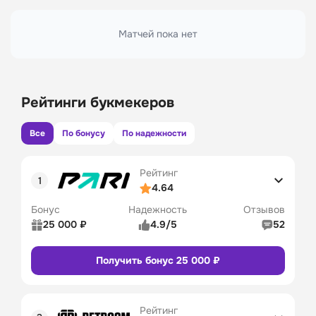
Лига Чемпионов
Зенит
Betcity
Тенниси
Теннис
Настольный теннис
Баскетбол
Лига Европы
Спортбет
Bettery
Балтбет
Футбол
Волейбол
Теннис
Матчей пока нет
24bet
Zenit
Беттери
Киберспорт
Настольный теннис
Рейтинги
Футбол
Спортбет
Зенит
Волейбол
Прочие категории
Лучшие букмекеры
РПЛ
24bet
Киберспорт
Приложения для iOS
Футбол
Легальные букмекерские конторы
Фрибеты
Лига чемпионов
Рейтинги букмекеров
Российские букмекеры
Фрибеты без депозита
АПЛ
РПЛ
Leon
БК с мобильным приложением
Фрибет без отыгрыша
Серия А
Лига чемпионов
Zenit
Все
По бонусу
По надежности
Надежные букмекеры
Промокод без отыгрыша
Ла Лига
АПЛ
Лига Ставок
БК с гостевым демосчетом
Бонус за регистрацию без отыгрыша
Бундеслига
Серия А
Марафон
БК с большими коэффициентами
Фрибеты сегодня
Лига Европы
Ла Лига
Melbet
Рейтинг
4.64
БК с минимальными депозитами
Лучшие фрибеты
Лига конференций
Бундеслига
Pari
Букмекеры для ставок на американский футбол
Фрибет новым игрокам
Лига наций
Лига Европы
Tennisi
Бонус
Надежность
Отзывов
Букмекеры для ставок на бейсбол
Новые БК с фрибетом
Суперкубок УЕФА
Лига конференций
Fonbet
25 000 ₽
4.9/5
52
Хоккей
Хоккей
Букмекеры для ставок на гольф
Фрибет 3000
Betcity
Рейтинг 
Букмекеры для ставок на автогонки
Акции букмекерских контор при регистрации
КХЛ
КХЛ
BetBoom
5/5
Получить бонус 25 000 ₽
пользователей
Букмекеры для ставок на чемпионаты мира и Европы
Промокоды букмекеров
НХЛ
НХЛ
Bettery
Коэффициенты
5/5
Букмекеры для ставок на дартс
Бездепозитные бонусы за регистрацию
АХЛ
АХЛ
Olimpbet
Линия в прематче
4/5
Баскетбол
Баскетбол
Букмекеры для ставок на скачки
Бездепозитные бонусы букмекеров
Winline
Рейтинг