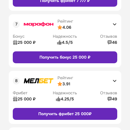
Получить фрибет 7 777 ₽
пользователей
Промокод
Бонусы
Коэффициенты
4/5
10
Линия в прематче
4/5
Рейтинг
Сайт
Приложение
Линия в лайве
4/5
4.06
Удобство платежей
4/5
Бонус
Надежность
Отзывов
Служба поддержки
4/5
25 000 ₽
4.5/5
46
Бонусы и акции
5/5
Рейтинг 
5/5
Получить бонус 25 000 ₽
пользователей
Бонусы
17
Коэффициенты
4/5
Сайт
Приложение
Линия в прематче
4/5
Рейтинг
Линия в лайве
4/5
3.91
Удобство платежей
4/5
Фрибет
Надежность
Отзывов
Служба поддержки
4/5
25 000 ₽
4.25/5
49
Бонусы и акции
4/5
Рейтинг 
5/5
Получить фрибет 25 000₽
пользователей
Промокод
Бонусы
Коэффициенты
4/5
15
Линия в прематче
4/5