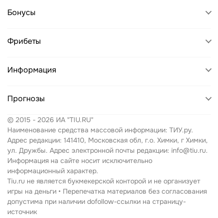
Пари
Бонусы
БетБум
Pari
Фрибеты
Леон
BetBoom
Лига Ставок
Пари
Информация
Leon
Мелбет
БетБум
Winline
Политика конфиденциальности
Прогнозы
Бетсити
Леон
Fonbet
Политика cookies
Марафон
© 2015 - 2026 ИА "TIU.RU"
Винлайн
Прогнозы на спорт
Марафон
Пользовательское соглашение
Наименование средства массовой информации: ТИУ.ру.
Фонбет
Фонбет
Футбол
Адрес редакции: 141410, Московская обл, г.о. Химки, г Химки,
Betcity
Согласие на обработку персональных данных
ул. Дружбы. Адрес электронной почты редакции: info@tiu.ru.
Винлайн
Марафон
Хоккей
Информация на сайте носит исключительно
Melbet
Контакты
информационный характер.
Бетсити
Баскетбол
Tiu.ru не является букмекерской конторой и не организует
Лига Ставок
Вакансии
игры на деньги • Перепечатка материалов без согласования
Мелбет
Теннис
допустима при наличии dofollow-ссылки на страницу-
Olimpbet
Блог
источник
Лига ставок
Настольный теннис