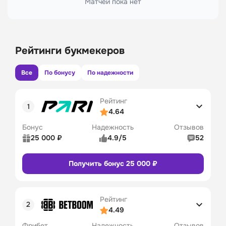
Матчей пока нет
Лига Чемпионов
Зенит
Betcity
Тенниси
Теннис
Настольный теннис
Баскетбол
Лига Европы
Спортбет
Bettery
Балтбет
Футбол
Волейбол
Теннис
24bet
Zenit
Беттери
Киберспорт
Настольный теннис
Рейтинги
Футбол
Спортбет
Зенит
Волейбол
Рейтинги букмекеров
Прочие категории
Лучшие букмекеры
РПЛ
24bet
Киберспорт
Приложения для iOS
Футбол
Легальные букмекерские конторы
Фрибеты
Лига чемпионов
Все
По бонусу
По надежности
Российские букмекеры
Фрибеты без депозита
АПЛ
РПЛ
Leon
БК с мобильным приложением
Фрибет без отыгрыша
Серия А
Лига чемпионов
Zenit
Надежные букмекеры
Промокод без отыгрыша
Ла Лига
АПЛ
Лига Ставок
Рейтинг
БК с гостевым демосчетом
Бонус за регистрацию без отыгрыша
Бундеслига
Серия А
Марафон
4.64
БК с большими коэффициентами
Фрибеты сегодня
Лига Европы
Ла Лига
Melbet
Бонус
Надежность
Отзывов
БК с минимальными депозитами
Лучшие фрибеты
Лига конференций
Бундеслига
Pari
25 000 ₽
4.9/5
52
Букмекеры для ставок на американский футбол
Фрибет новым игрокам
Лига наций
Лига Европы
Tennisi
Рейтинг 
Букмекеры для ставок на бейсбол
Новые БК с фрибетом
Суперкубок УЕФА
Лига конференций
Fonbet
5/5
Получить бонус 25 000 ₽
пользователей
Хоккей
Хоккей
Букмекеры для ставок на гольф
Фрибет 3000
Betcity
Коэффициенты
5/5
Букмекеры для ставок на автогонки
Акции букмекерских контор при регистрации
КХЛ
КХЛ
BetBoom
Линия в прематче
4/5
Букмекеры для ставок на чемпионаты мира и Европы
Промокоды букмекеров
НХЛ
НХЛ
Bettery
Рейтинг
Линия в лайве
5/5
Букмекеры для ставок на дартс
Бездепозитные бонусы за регистрацию
АХЛ
АХЛ
Olimpbet
4.49
Баскетбол
Баскетбол
Букмекеры для ставок на скачки
Бездепозитные бонусы букмекеров
Winline
Удобство платежей
4/5
Фрибет
Надежность
Отзывов