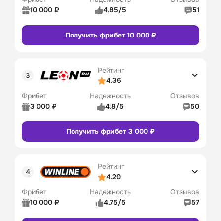
Букмекеры для ставок на киберспорт
НБА
НБА
Baltbet
Служба поддержки
5/5
10 000 ₽
4.85/5
51
Букмекеры для профессиональных игроков
Единая Лига ВТБ
Единая Лига ВТБ
24Бет
Бонусы и акции
5/5
Букмекеры для ставок на футбол
Евролига
Евролига
Рейтинг 
5/5
Получить фрибет 10 000 ₽
WNBA
WNBA
пользователей
Промокод
Бонусы
Суперлига
Суперлига
Коэффициенты
5/5
22
Теннис
Теннис
Линия в прематче
4/5
US Open 2026 ATP
ATP
Рейтинг
Линия в лайве
Сайт
Приложение
5/5
4.36
US Open 2026 WTA
WTA
Удобство платежей
4/5
Настольный теннис
Cincinnati ATP
Фрибет
Надежность
Отзывов
Служба поддержки
4/5
Cincinnati WTA
Челленджер
3 000 ₽
4.8/5
50
Бонусы и акции
5/5
Настольный теннис
Лига Про
Рейтинг 
Чемпионат мира
Setka Cup
5/5
Получить фрибет 3 000 ₽
пользователей
Промокод
Бонусы
Волейбол
Кубок мира
Коэффициенты
5/5
42
Чемпионат Европы
Лига Наций
Линия в прематче
5/5
WTT Champions Yokohama, MS
Суперлига России
Рейтинг
Линия в лайве
Сайт
Приложение
3/5
Киберспорт
WTT Champions Yokohama, WS
4.20
Europe Smash Sweden, WS
IEM Cologne
Удобство платежей
4/5
Фрибет
Надежность
Отзывов
Europe Smash Sweden, MS
The International
Служба поддержки
5/5
10 000 ₽
4.75/5
57
Волейбол
Бонусы и акции
4/5
Лига Наций
Рейтинг 