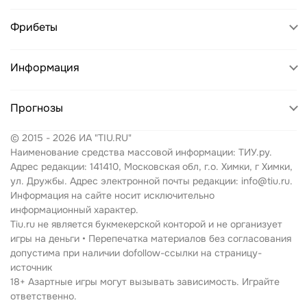
БетБум
Pari
Фрибеты
Леон
BetBoom
Лига Ставок
Пари
Информация
Leon
Мелбет
БетБум
Winline
Политика конфиденциальности
Прогнозы
Бетсити
Леон
Fonbet
Политика cookies
Марафон
© 2015 - 2026 ИА "TIU.RU"
Винлайн
Прогнозы на спорт
Марафон
Пользовательское соглашение
Наименование средства массовой информации: ТИУ.ру.
Фонбет
Фонбет
Футбол
Адрес редакции: 141410, Московская обл, г.о. Химки, г Химки,
Betcity
Согласие на обработку персональных данных
ул. Дружбы. Адрес электронной почты редакции: info@tiu.ru.
Винлайн
Марафон
Хоккей
Информация на сайте носит исключительно
Melbet
Контакты
информационный характер.
Бетсити
Баскетбол
Tiu.ru не является букмекерской конторой и не организует
Лига Ставок
Вакансии
игры на деньги • Перепечатка материалов без согласования
Мелбет
Теннис
допустима при наличии dofollow-ссылки на страницу-
Olimpbet
Блог
источник
Лига ставок
Настольный теннис
18+ Азартные игры могут вызывать зависимость. Играйте
Архив
ответственно.
Олимпбет
Волейбол