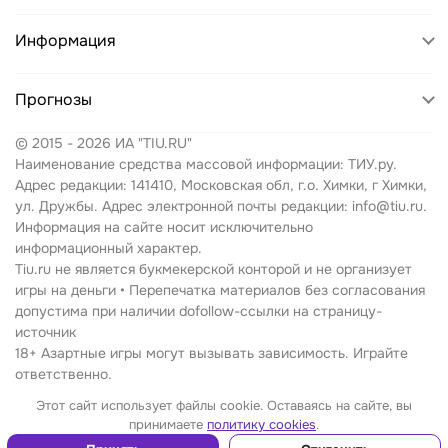
BetBoom
Лига Ставок
Пари
Информация
Leon
Мелбет
БетБум
Winline
Политика конфиденциальности
Прогнозы
Бетсити
Леон
Fonbet
Политика cookies
Марафон
© 2015 - 2026 ИА "TIU.RU"
Винлайн
Прогнозы на спорт
Марафон
Пользовательское соглашение
Наименование средства массовой информации: ТИУ.ру.
Фонбет
Фонбет
Футбол
Адрес редакции: 141410, Московская обл, г.о. Химки, г Химки,
Betcity
Согласие на обработку персональных данных
ул. Дружбы. Адрес электронной почты редакции: info@tiu.ru.
Винлайн
Марафон
Хоккей
Информация на сайте носит исключительно
Melbet
Контакты
информационный характер.
Бетсити
Баскетбол
Tiu.ru не является букмекерской конторой и не организует
Лига Ставок
Вакансии
игры на деньги • Перепечатка материалов без согласования
Мелбет
Теннис
допустима при наличии dofollow-ссылки на страницу-
Olimpbet
Блог
источник
Лига ставок
Настольный теннис
18+ Азартные игры могут вызывать зависимость. Играйте
Архив
ответственно.
Олимпбет
Волейбол
TIU в соцсетях:
Новости
Этот сайт использует файлы cookie. Оставаясь на сайте, вы
Киберспорт
принимаете
политику cookies
.
Карта сайта