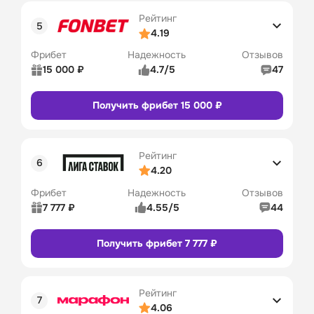
Линия в прематче
4/5
Рейтинг
Линия в лайве
Сайт
Приложение
4/5
4.19
Удобство платежей
4/5
Фрибет
Надежность
Отзывов
Служба поддержки
4/5
15 000 ₽
4.7/5
47
Бонусы и акции
5/5
Рейтинг 
5/5
Получить фрибет 15 000 ₽
пользователей
Промокод
Бонусы
Коэффициенты
4/5
10
Линия в прематче
4/5
Рейтинг
Линия в лайве
Сайт
Приложение
4/5
4.20
Удобство платежей
4/5
Фрибет
Надежность
Отзывов
Служба поддержки
5/5
7 777 ₽
4.55/5
44
Бонусы и акции
4/5
Рейтинг 
5/5
Получить фрибет 7 777 ₽
пользователей
Промокод
Бонусы
Коэффициенты
4/5
10
Линия в прематче
4/5
Рейтинг
Сайт
Приложение
Линия в лайве
4/5
4.06