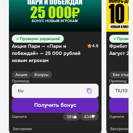
13
Сайт
Приложение
Проверен редакцией
Провере
Акция Пари — «Пари и
4.6
Фрибет Б
побеждай» — 25 000 рублей
Август 20
новым игрокам
Акции
Бонусы
Без отыгр
Промокод
Промокод
Получить бонус
П
381
434
Оцените
Оцените
Бессрочно
Бессрочно