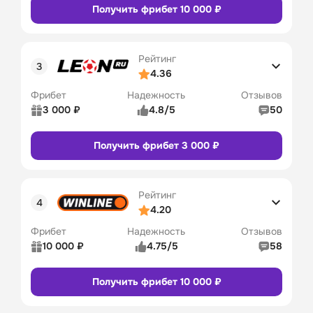
5/5
Получить фрибет 10 000 ₽
пользователей
Чемпионат мира
Промокод
Бонусы
Суперлига России
Коэффициенты
5/5
22
Чемпионат Европы
Линия в прематче
4/5
Киберспорт
Рейтинг
Линия в лайве
Сайт
Приложение
5/5
4.36
IEM Cologne
Удобство платежей
4/5
The International
Фрибет
Надежность
Отзывов
Служба поддержки
4/5
Esports World Cup Counter Strike
3 000 ₽
4.8/5
50
Бонусы и акции
5/5
Рейтинг 
5/5
Получить фрибет 3 000 ₽
пользователей
Промокод
Бонусы
Коэффициенты
5/5
42
Линия в прематче
5/5
Рейтинг
Линия в лайве
Сайт
Приложение
3/5
4.20
Удобство платежей
4/5
Фрибет
Надежность
Отзывов
Служба поддержки
5/5
10 000 ₽
4.75/5
58
Бонусы и акции
4/5
Рейтинг 
5/5
Получить фрибет 10 000 ₽
пользователей
Промокод
Бонусы
Коэффициенты
4/5
34