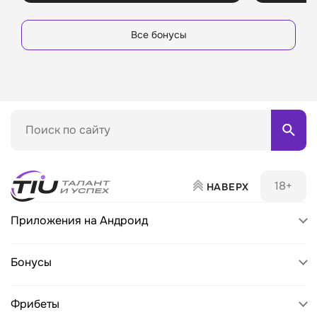
Все бонусы
Поиск по матч-центру
18+
НАВЕРХ
Приложения на Андроид
Пари
Бонусы
БетБум
Pari
Фрибеты
Леон