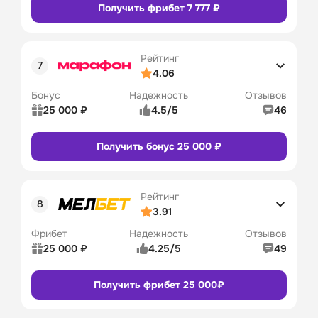
5/5
Получить фрибет 7 777 ₽
пользователей
Промокод
Бонусы
Коэффициенты
4/5
10
Линия в прематче
4/5
Рейтинг
Сайт
Приложение
Линия в лайве
4/5
4.06
Удобство платежей
4/5
Бонус
Надежность
Отзывов
Служба поддержки
4/5
25 000 ₽
4.5/5
46
Бонусы и акции
5/5
Рейтинг 
5/5
Получить бонус 25 000 ₽
пользователей
Бонусы
17
Коэффициенты
4/5
Сайт
Приложение
Линия в прематче
4/5
Рейтинг
Линия в лайве
4/5
3.91
Удобство платежей
4/5
Фрибет
Надежность
Отзывов
Служба поддержки
4/5
25 000 ₽
4.25/5
49
Бонусы и акции
4/5
Рейтинг 
5/5
Получить фрибет 25 000₽
пользователей
Промокод
Бонусы
Коэффициенты
4/5
15