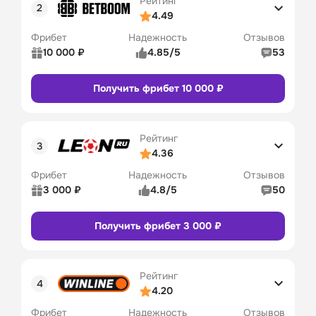
Рейтинг
Букмекеры для ставок на киберспорт
НБА
НБА
Baltbet
Линия в лайве
5/5
4.49
Букмекеры для профессиональных игроков
Единая Лига ВТБ
Единая Лига ВТБ
24Бет
Удобство платежей
4/5
Букмекеры для ставок на футбол
Евролига
Евролига
Фрибет
Надежность
Отзывов
Служба поддержки
5/5
WNBA
WNBA
10 000 ₽
4.85/5
53
Бонусы и акции
5/5
Суперлига
Суперлига
Рейтинг 
5/5
Теннис
Теннис
Получить фрибет 10 000 ₽
пользователей
Промокод
Бонусы
US Open 2026 ATP
ATP
Коэффициенты
5/5
22
US Open 2026 WTA
WTA
Линия в прематче
4/5
Настольный теннис
Cincinnati ATP
Рейтинг
Линия в лайве
Сайт
Приложение
5/5
Cincinnati WTA
Челленджер
4.36
Удобство платежей
4/5
Настольный теннис
Лига Про
Фрибет
Надежность
Отзывов
Чемпионат мира
Setka Cup
Служба поддержки
4/5
3 000 ₽
4.8/5
50
Волейбол
Кубок мира
Бонусы и акции
5/5
Рейтинг 
Чемпионат Европы
Лига Наций
5/5
Получить фрибет 3 000 ₽
пользователей
Промокод
Бонусы
WTT Champions Yokohama, MS
Суперлига России
Киберспорт
Коэффициенты
5/5
WTT Champions Yokohama, WS
42
Europe Smash Sweden, WS
IEM Cologne
Линия в прематче
5/5
Рейтинг
Europe Smash Sweden, MS
The International
Линия в лайве
Сайт
Приложение
3/5
4.20
Волейбол
Удобство платежей
4/5
Лига Наций
Фрибет
Надежность
Отзывов