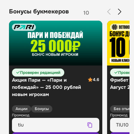
Служба поддержки
4/5
Бонусы букмекеров
10
Бонусы и акции
4/5
Промокод
Бонусы
13
Сайт
Приложение
Проверен редакцией
Провере
Акция Пари — «Пари и
4.6
Фрибет Б
побеждай» — 25 000 рублей
Август 20
новым игрокам
Акции
Бонусы
Без отыгр
Промокод
Промокод