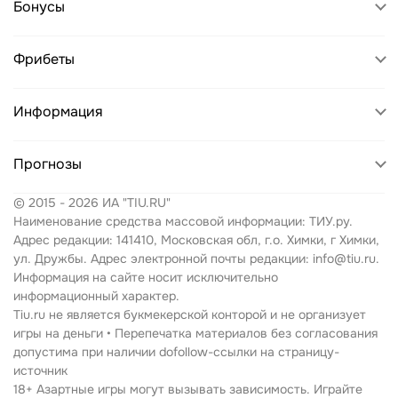
Бонусы
БетБум
Pari
Фрибеты
Леон
BetBoom
Лига Ставок
Пари
Информация
Leon
Мелбет
БетБум
Winline
Политика конфиденциальности
Прогнозы
Бетсити
Леон
Fonbet
Политика cookies
Марафон
© 2015 - 2026 ИА "TIU.RU"
Винлайн
Прогнозы на спорт
Марафон
Пользовательское соглашение
Наименование средства массовой информации: ТИУ.ру.
Фонбет
Фонбет
Футбол
Адрес редакции: 141410, Московская обл, г.о. Химки, г Химки,
Betcity
Согласие на обработку персональных данных
ул. Дружбы. Адрес электронной почты редакции: info@tiu.ru.
Винлайн
Марафон
Хоккей
Информация на сайте носит исключительно
Melbet
Контакты
информационный характер.
Бетсити
Баскетбол
Tiu.ru не является букмекерской конторой и не организует
Лига Ставок
Вакансии
игры на деньги • Перепечатка материалов без согласования
Мелбет
Теннис
допустима при наличии dofollow-ссылки на страницу-
Olimpbet
Блог
источник
Лига ставок
Настольный теннис
18+ Азартные игры могут вызывать зависимость. Играйте
Архив