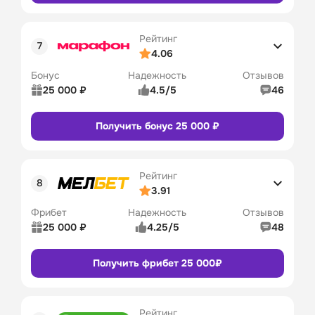
Коэффициенты
4/5
10
Линия в прематче
4/5
Рейтинг
Сайт
Приложение
Линия в лайве
4/5
4.06
Удобство платежей
4/5
Бонус
Надежность
Отзывов
Служба поддержки
4/5
25 000 ₽
4.5/5
46
Бонусы и акции
5/5
Рейтинг 
5/5
Получить бонус 25 000 ₽
пользователей
Бонусы
17
Коэффициенты
4/5
Сайт
Приложение
Линия в прематче
4/5
Рейтинг
Линия в лайве
4/5
3.91
Удобство платежей
4/5
Фрибет
Надежность
Отзывов
Служба поддержки
4/5
25 000 ₽
4.25/5
48
Бонусы и акции
4/5
Рейтинг 
5/5
Получить фрибет 25 000₽
пользователей
Промокод
Бонусы
Коэффициенты
4/5
15
Линия в прематче
4/5
Рейтинг