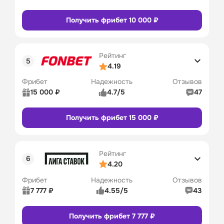
Бонусы и акции
4/5
Чемпионат мира
Рейтинг 
5/5
Суперлига России
Получить фрибет 10 000 ₽
пользователей
Промокод
Бонусы
Чемпионат Европы
Коэффициенты
4/5
34
Киберспорт
Линия в прематче
4/5
IEM Cologne
Рейтинг
Линия в лайве
Сайт
Приложение
4/5
The International
4.19
Удобство платежей
4/5
Esports World Cup Counter Strike
Фрибет
Надежность
Отзывов
Служба поддержки
4/5
15 000 ₽
4.7/5
47
Бонусы и акции
5/5
Рейтинг 
5/5
Получить фрибет 15 000 ₽
пользователей
Промокод
Бонусы
Коэффициенты
4/5
10
Линия в прематче
4/5
Рейтинг
Линия в лайве
Сайт
Приложение
4/5
4.20
Удобство платежей
4/5
Фрибет
Надежность
Отзывов
Служба поддержки
5/5
7 777 ₽
4.55/5
43
Бонусы и акции
4/5
Рейтинг 
5/5
Получить фрибет 7 777 ₽
пользователей
Промокод
Бонусы