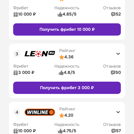
Букмекеры для ставок на киберспорт
НБА
НБА
Baltbet
Удобство платежей
4/5
Букмекеры для профессиональных игроков
Единая Лига ВТБ
Единая Лига ВТБ
24Бет
Фрибет
Надежность
Отзывов
Служба поддержки
5/5
10 000 ₽
4.85/5
52
Букмекеры для ставок на футбол
Евролига
Евролига
Бонусы и акции
5/5
WNBA
WNBA
Рейтинг 
5/5
Суперлига
Суперлига
Получить фрибет 10 000 ₽
пользователей
Промокод
Бонусы
Теннис
Теннис
Коэффициенты
5/5
22
US Open 2026 ATP
ATP
Линия в прематче
4/5
US Open 2026 WTA
WTA
Рейтинг
Линия в лайве
Сайт
Приложение
5/5
Настольный теннис
Cincinnati ATP
4.36
Удобство платежей
4/5
Cincinnati WTA
Челленджер
Фрибет
Надежность
Отзывов
Служба поддержки
4/5
Настольный теннис
Лига Про
3 000 ₽
4.8/5
50
Бонусы и акции
5/5
Чемпионат мира
Setka Cup
Рейтинг 
Волейбол
Кубок мира
5/5
Получить фрибет 3 000 ₽
пользователей
Промокод
Бонусы
Чемпионат Европы
Лига Наций
Коэффициенты
5/5
WTT Champions Yokohama, MS
Суперлига России
42
Киберспорт
Линия в прематче
5/5
WTT Champions Yokohama, WS
Рейтинг
Europe Smash Sweden, WS
IEM Cologne
Линия в лайве
Сайт
Приложение
3/5
4.20
Europe Smash Sweden, MS
The International
Удобство платежей
4/5
Волейбол
Фрибет
Надежность
Отзывов
Служба поддержки
5/5
10 000 ₽
4.75/5
57
Лига Наций