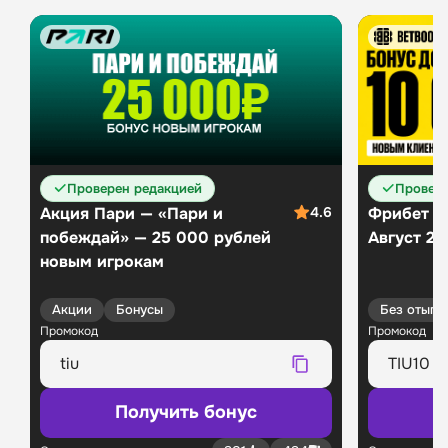
Промокод
Бонусы
13
Сайт
Приложение
Проверен редакцией
Провере
Акция Пари — «Пари и
4.6
Фрибет Б
побеждай» — 25 000 рублей
Август 20
новым игрокам
Акции
Бонусы
Без отыгр
Промокод
Промокод
Получить бонус
П