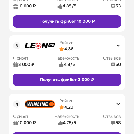
Букмекеры для ставок на киберспорт
НБА
НБА
Baltbet
Служба поддержки
5/5
10 000 ₽
4.85/5
53
Букмекеры для профессиональных игроков
Единая Лига ВТБ
Единая Лига ВТБ
24Бет
Бонусы и акции
5/5
Букмекеры для ставок на футбол
Евролига
Евролига
Рейтинг 
5/5
Получить фрибет 10 000 ₽
WNBA
WNBA
пользователей
Промокод
Бонусы
Суперлига
Суперлига
Коэффициенты
5/5
22
Теннис
Теннис
Линия в прематче
4/5
US Open 2026 ATP
ATP
Рейтинг
Линия в лайве
Сайт
Приложение
5/5
4.36
US Open 2026 WTA
WTA
Удобство платежей
4/5
Настольный теннис
Cincinnati ATP
Фрибет
Надежность
Отзывов
Служба поддержки
4/5
Cincinnati WTA
Челленджер
3 000 ₽
4.8/5
50
Бонусы и акции
5/5
Настольный теннис
Лига Про
Рейтинг 
Чемпионат мира
Setka Cup
5/5
Получить фрибет 3 000 ₽
пользователей
Промокод
Бонусы
Волейбол
Кубок мира
Коэффициенты
5/5
42
Чемпионат Европы
Лига Наций
Линия в прематче
5/5
WTT Champions Yokohama, MS
Суперлига России
Рейтинг
Линия в лайве
Сайт
Приложение
3/5
Киберспорт
WTT Champions Yokohama, WS
4.20
Europe Smash Sweden, WS
IEM Cologne
Удобство платежей
4/5
Фрибет
Надежность
Отзывов
Europe Smash Sweden, MS
The International
Служба поддержки
5/5
10 000 ₽
4.75/5
58
Волейбол
Бонусы и акции
4/5
Лига Наций
Рейтинг 