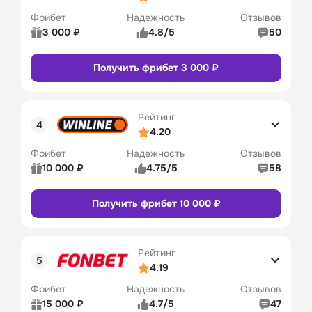
Удобство платежей
4/5
Фрибет
Надежность
Отзывов
Служба поддержки
4/5
3 000 ₽
4.8/5
50
Бонусы и акции
5/5
Рейтинг 
5/5
Получить фрибет 3 000 ₽
пользователей
Промокод
Бонусы
Коэффициенты
5/5
42
Линия в прематче
5/5
Рейтинг
Линия в лайве
Сайт
Приложение
3/5
4.20
Удобство платежей
4/5
Фрибет
Надежность
Отзывов
Служба поддержки
5/5
10 000 ₽
4.75/5
58
Бонусы и акции
4/5
Рейтинг 
5/5
Получить фрибет 10 000 ₽
пользователей
Промокод
Бонусы
Коэффициенты
4/5
34
Линия в прематче
4/5
Рейтинг
Линия в лайве
Сайт
Приложение
4/5
4.19
Удобство платежей
4/5
Фрибет
Надежность
Отзывов
Служба поддержки
4/5
15 000 ₽
4.7/5
47