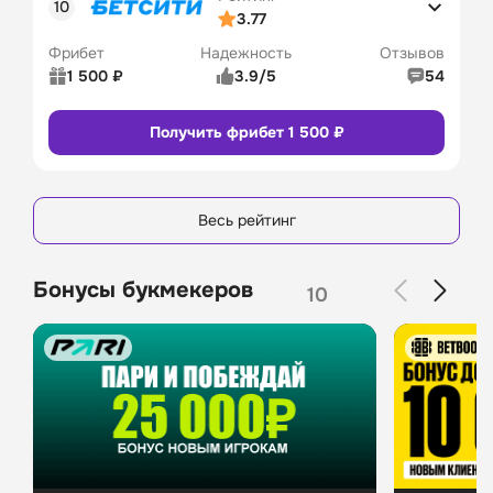
Линия в лайве
Сайт
Приложение
3/5
3.77
Удобство платежей
4/5
Фрибет
Надежность
Отзывов
Служба поддержки
4/5
1 500 ₽
3.9/5
54
Бонусы и акции
4/5
Рейтинг 
5/5
Получить фрибет 1 500 ₽
пользователей
Промокод
Бонусы
Коэффициенты
3/5
8
Линия в прематче
3/5
Линия в лайве
Сайт
Приложение
4/5
Весь рейтинг
Удобство платежей
4/5
Служба поддержки
4/5
Бонусы букмекеров
10
Бонусы и акции
4/5
Промокод
Бонусы
13
Сайт
Приложение