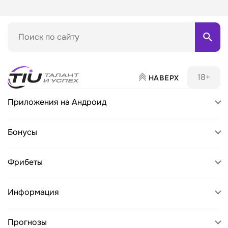
Поиск по матч-центру
18+
НАВЕРХ
Приложения на Андроид
Пари
Бонусы
БетБум
Pari
Фрибеты
Леон
BetBoom
Лига Ставок
Пари
Информация
Leon
Мелбет
БетБум
Winline
Политика конфиденциальности
Прогнозы
Бетсити
Леон