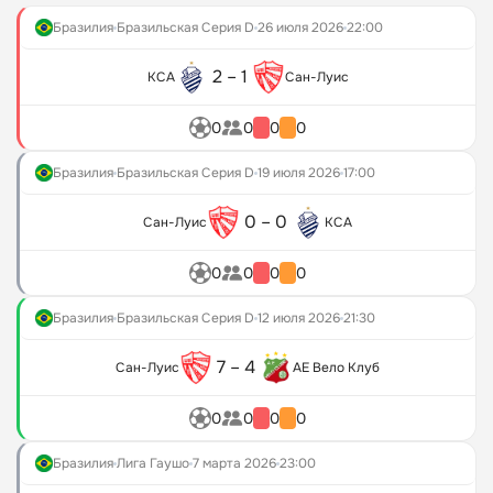
Лига Чемпионов
Зенит
Betcity
Тенниси
Теннис
Настольный теннис
Баскетбол
Бразилия
Бразильская Серия D
26 июля 2026
22:00
Лига Европы
Спортбет
Bettery
Балтбет
Футбол
Волейбол
Теннис
24bet
Zenit
Беттери
Киберспорт
Настольный теннис
2 – 1
КСА
Сан-Луис
Рейтинги
Футбол
Спортбет
Зенит
Волейбол
Прочие категории
Лучшие букмекеры
РПЛ
24bet
Киберспорт
0
0
0
0
Приложения для iOS
Футбол
Легальные букмекерские конторы
Фрибеты
Лига чемпионов
Российские букмекеры
Фрибеты без депозита
АПЛ
РПЛ
Leon
Бразилия
Бразильская Серия D
19 июля 2026
17:00
БК с мобильным приложением
Фрибет без отыгрыша
Серия А
Лига чемпионов
Zenit
Надежные букмекеры
Промокод без отыгрыша
Ла Лига
АПЛ
Лига Ставок
0 – 0
Сан-Луис
КСА
БК с гостевым демосчетом
Бонус за регистрацию без отыгрыша
Бундеслига
Серия А
Марафон
БК с большими коэффициентами
Фрибеты сегодня
Лига Европы
Ла Лига
Melbet
0
0
0
0
БК с минимальными депозитами
Лучшие фрибеты
Лига конференций
Бундеслига
Pari
Букмекеры для ставок на американский футбол
Фрибет новым игрокам
Лига наций
Лига Европы
Tennisi
Бразилия
Бразильская Серия D
12 июля 2026
21:30
Букмекеры для ставок на бейсбол
Новые БК с фрибетом
Суперкубок УЕФА
Лига конференций
Fonbet
7 – 4
Хоккей
Хоккей
Сан-Луис
АЕ Вело Клуб
Букмекеры для ставок на гольф
Фрибет 3000
Betcity
Букмекеры для ставок на автогонки
Акции букмекерских контор при регистрации
КХЛ
КХЛ
BetBoom
0
0
0
0
Букмекеры для ставок на чемпионаты мира и Европы
Промокоды букмекеров
НХЛ
НХЛ
Bettery
Букмекеры для ставок на дартс
Бездепозитные бонусы за регистрацию
АХЛ
АХЛ
Olimpbet
Бразилия
Лига Гаушо
7 марта 2026
23:00
Баскетбол
Баскетбол
Букмекеры для ставок на скачки
Бездепозитные бонусы букмекеров
Winline