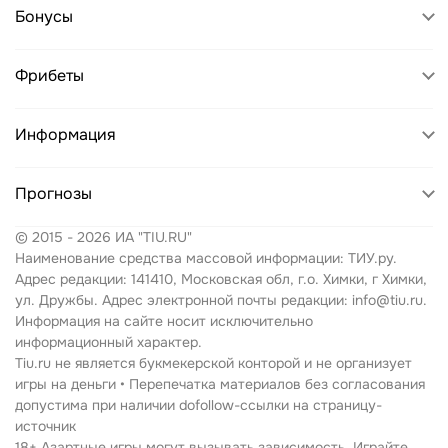
Пари
Бонусы
БетБум
Pari
Фрибеты
Леон
BetBoom
Лига Ставок
Пари
Информация
Leon
Мелбет
БетБум
Winline
Политика конфиденциальности
Прогнозы
Бетсити
Леон
Fonbet
Политика cookies
Марафон
© 2015 - 2026 ИА "TIU.RU"
Винлайн
Прогнозы на спорт
Марафон
Пользовательское соглашение
Наименование средства массовой информации: ТИУ.ру.
Фонбет
Фонбет
Футбол
Адрес редакции: 141410, Московская обл, г.о. Химки, г Химки,
Betcity
Согласие на обработку персональных данных
ул. Дружбы. Адрес электронной почты редакции: info@tiu.ru.
Винлайн
Марафон
Хоккей
Информация на сайте носит исключительно
Melbet
Контакты
информационный характер.
Бетсити
Баскетбол
Tiu.ru не является букмекерской конторой и не организует
Лига Ставок
Вакансии
игры на деньги • Перепечатка материалов без согласования
Мелбет
Теннис
допустима при наличии dofollow-ссылки на страницу-
Olimpbet
Блог
источник
Лига ставок
Настольный теннис
18+ Азартные игры могут вызывать зависимость. Играйте