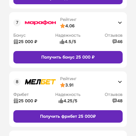
Коэффициенты
4/5
10
Линия в прематче
4/5
Рейтинг
Сайт
Приложение
Линия в лайве
4/5
4.06
Удобство платежей
4/5
Бонус
Надежность
Отзывов
Служба поддержки
4/5
25 000 ₽
4.5/5
46
Бонусы и акции
5/5
Рейтинг 
5/5
Получить бонус 25 000 ₽
пользователей
Бонусы
17
Коэффициенты
4/5
Сайт
Приложение
Линия в прематче
4/5
Рейтинг
Линия в лайве
4/5
3.91
Удобство платежей
4/5
Фрибет
Надежность
Отзывов
Служба поддержки
4/5
25 000 ₽
4.25/5
48
Бонусы и акции
4/5
Рейтинг 
5/5
Получить фрибет 25 000₽
пользователей
Промокод
Бонусы
Коэффициенты
4/5
15
Линия в прематче
4/5