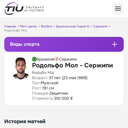
Главная
Матч центр
Футбол
Бразильская Серия D
Сержипи
Родольфо Мол
Популярные БК
Пари
Виды спорта
По букмекеру
БетБум
Леон
Pari
Приложения для Android
Бразилия
Сержипи
Винлайн
BetBoom
Родольфо Мол - Сержипи
Фонбет
Leon
Пари
Виды спорта
Rodolfo Mol
Марафон
Winline
БетБум
Возраст:
37 лет (23 мая 1989)
Бетсити
Fonbet
Леон
Баскетбол
Пол:
Мужской
Статьи о БК
Мелбет
Лига Ставок
Винлайн
Киберспорт
Рост:
191 см
Winline
Лига Ставок
Марафон
Фонбет
Теннис
Позиция:
Защитник
Стоимость:
310 000 €
База знаний
По видам спорта
Олимпбет
Бет-М
Марафон
Хоккей
Виды ставок
Тенниси
Baltbet
Бетсити
Футбол
Футбол
Футбол
По видам спорта
Основы ставок
Балтбет
Melbet
Мелбет
Хоккей
Евролига
Сервисы
Бет-М
Olimpbet
Лига Ставок
Баскетбол
Футбол
История матчей
Виды спорта
Кубок России
Беттери
Tennisi
Олимпбет
Теннис
Хоккей