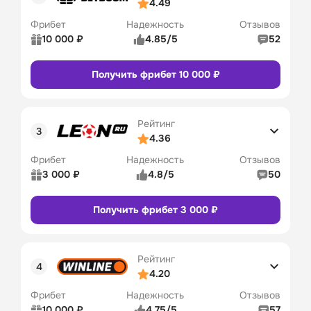
Букмекеры для ставок на киберспорт
НБА
НБА
Baltbet
4.49
Удобство платежей
4/5
Букмекеры для профессиональных игроков
Единая Лига ВТБ
Единая Лига ВТБ
24Бет
Фрибет
Надежность
Отзывов
Служба поддержки
5/5
Букмекеры для ставок на футбол
Евролига
Евролига
10 000 ₽
4.85/5
52
Бонусы и акции
5/5
WNBA
WNBA
Рейтинг 
Суперлига
Суперлига
5/5
Получить фрибет 10 000 ₽
пользователей
Промокод
Бонусы
Теннис
Теннис
Коэффициенты
5/5
US Open 2026 ATP
ATP
22
Линия в прематче
4/5
US Open 2026 WTA
WTA
Рейтинг
Настольный теннис
Линия в лайве
Сайт
Приложение
5/5
Cincinnati ATP
4.36
Cincinnati WTA
Челленджер
Удобство платежей
4/5
Фрибет
Надежность
Отзывов
Настольный теннис
Лига Про
Служба поддержки
4/5
3 000 ₽
4.8/5
50
Чемпионат мира
Setka Cup
Бонусы и акции
5/5
Волейбол
Кубок мира
Рейтинг 
5/5
Чемпионат Европы
Лига Наций
Получить фрибет 3 000 ₽
пользователей
Промокод
Бонусы
WTT Champions Yokohama, MS
Суперлига России
Коэффициенты
5/5
42
Киберспорт
WTT Champions Yokohama, WS
Линия в прематче
5/5
Europe Smash Sweden, WS
IEM Cologne
Рейтинг
Линия в лайве
Сайт
Приложение
3/5
Europe Smash Sweden, MS
The International
4.20
Удобство платежей
4/5
Волейбол
Фрибет
Надежность
Отзывов
Служба поддержки
5/5
Лига Наций
10 000 ₽
4.75/5
57