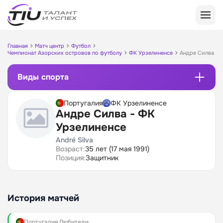
Главная
Матч центр
Футбол
Чемпионат Азорских островов по футболу
ФК Урзелиненсе
Андре Силва
Популярные БК
Пари
Виды спорта
По букмекеру
БетБум
Леон
Pari
Приложения для Android
Португалия
ФК Урзелиненсе
Винлайн
BetBoom
Андре Силва - ФК
Фонбет
Leon
Пари
Урзелиненсе
Виды спорта
Марафон
Winline
БетБум
Бетсити
Fonbet
Леон
Баскетбол
André Silva
Статьи о БК
Возраст:
35 лет (17 мая 1991)
Мелбет
Лига Ставок
Винлайн
Киберспорт
Позиция:
Защитник
Winline
Лига Ставок
Марафон
Фонбет
Теннис
База знаний
По видам спорта
Олимпбет
Бет-М
Марафон
Хоккей
Виды ставок
Тенниси
Baltbet
Бетсити
Футбол
Футбол
Футбол
По видам спорта
Основы ставок
Балтбет
Melbet
Мелбет
Хоккей
История матчей
Евролига
Сервисы
Бет-М
Olimpbet
Лига Ставок
Баскетбол
Футбол
Виды спорта
Кубок России
Беттери
Tennisi
Олимпбет
Теннис
Хоккей
Португалия Любители