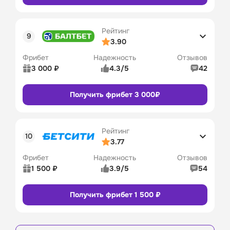
Коэффициенты
4/5
15
Линия в прематче
4/5
Рейтинг
Линия в лайве
Сайт
Приложение
3/5
3.90
Удобство платежей
4/5
Фрибет
Надежность
Отзывов
Служба поддержки
4/5
3 000 ₽
4.3/5
42
Бонусы и акции
4/5
Рейтинг 
5/5
Получить фрибет 3 000₽
пользователей
Промокод
Бонусы
Коэффициенты
4/5
16
Линия в прематче
4/5
Рейтинг
Линия в лайве
Сайт
Приложение
3/5
3.77
Удобство платежей
4/5
Фрибет
Надежность
Отзывов
Служба поддержки
4/5
1 500 ₽
3.9/5
54
Бонусы и акции
4/5
Рейтинг 
5/5
Получить фрибет 1 500 ₽
пользователей
Промокод
Бонусы
Коэффициенты
3/5
8
Линия в прематче
3/5