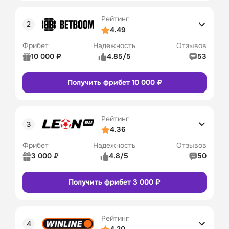
Букмекеры для ставок на киберспорт
НБА
НБА
Baltbet
Линия в прематче
4/5
Букмекеры для профессиональных игроков
Единая Лига ВТБ
Единая Лига ВТБ
24Бет
Рейтинг
Линия в лайве
5/5
Букмекеры для ставок на футбол
Евролига
Евролига
4.49
Удобство платежей
4/5
WNBA
WNBA
Фрибет
Надежность
Отзывов
Суперлига
Суперлига
Служба поддержки
5/5
10 000 ₽
4.85/5
53
Теннис
Теннис
Бонусы и акции
5/5
US Open 2026 ATP
ATP
Рейтинг 
5/5
Получить фрибет 10 000 ₽
пользователей
US Open 2026 WTA
WTA
Промокод
Бонусы
Настольный теннис
Cincinnati ATP
Коэффициенты
5/5
22
Cincinnati WTA
Челленджер
Линия в прематче
4/5
Настольный теннис
Рейтинг
Лига Про
Линия в лайве
Сайт
Приложение
5/5
4.36
Чемпионат мира
Setka Cup
Удобство платежей
4/5
Волейбол
Кубок мира
Фрибет
Надежность
Отзывов
Служба поддержки
4/5
Чемпионат Европы
Лига Наций
3 000 ₽
4.8/5
50
Бонусы и акции
5/5
WTT Champions Yokohama, MS
Суперлига России
Рейтинг 
Киберспорт
5/5
WTT Champions Yokohama, WS
Получить фрибет 3 000 ₽
пользователей
Промокод
Бонусы
Europe Smash Sweden, WS
IEM Cologne
Коэффициенты
5/5
42
Europe Smash Sweden, MS
The International
Линия в прематче
5/5
Волейбол
Рейтинг
Линия в лайве
Сайт
Приложение
3/5
Лига Наций