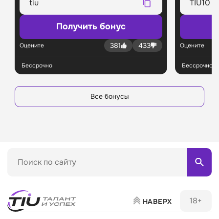
Получить бонус
П
381
433
Оцените
Оцените
Бессрочно
Бессрочно
Все бонусы
Поиск по матч-центру
18+
НАВЕРХ