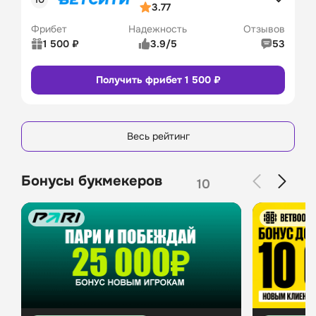
3.77
Удобство платежей
4/5
Фрибет
Надежность
Отзывов
Служба поддержки
4/5
1 500 ₽
3.9/5
53
Бонусы и акции
4/5
Рейтинг 
5/5
Получить фрибет 1 500 ₽
пользователей
Промокод
Бонусы
Коэффициенты
3/5
8
Линия в прематче
3/5
Линия в лайве
Сайт
Приложение
4/5
Весь рейтинг
Удобство платежей
4/5
Служба поддержки
4/5
Бонусы букмекеров
10
Бонусы и акции
4/5
Промокод
Бонусы
13
Сайт
Приложение