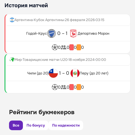
Лига Чемпионов
Зенит
Betcity
Тенниси
Теннис
Настольный теннис
Баскетбол
История матчей
Лига Европы
Спортбет
Bettery
Балтбет
Футбол
Волейбол
Теннис
24bet
Zenit
Беттери
Киберспорт
Настольный теннис
Аргентина
Кубок Аргентины
26 февраля 2026
03:15
Рейтинги
Футбол
Спортбет
Зенит
Волейбол
Прочие категории
Лучшие букмекеры
РПЛ
24bet
Киберспорт
0 – 1
Годой-Крус
Депортиво Морон
Приложения для iOS
Футбол
Легальные букмекерские конторы
Фрибеты
Лига чемпионов
Российские букмекеры
Фрибеты без депозита
АПЛ
РПЛ
Leon
0
0
0
0
БК с мобильным приложением
Фрибет без отыгрыша
Серия А
Лига чемпионов
Zenit
Надежные букмекеры
Промокод без отыгрыша
Ла Лига
АПЛ
Лига Ставок
Мир
Товарищеские матчи U20
18 ноября 2024
00:00
БК с гостевым демосчетом
Бонус за регистрацию без отыгрыша
Бундеслига
Серия А
Марафон
1 – 0
Чили (до 20)
Перу (до 20 лет)
БК с большими коэффициентами
Фрибеты сегодня
Лига Европы
Ла Лига
Melbet
БК с минимальными депозитами
Лучшие фрибеты
Лига конференций
Бундеслига
Pari
0
0
0
0
Букмекеры для ставок на американский футбол
Фрибет новым игрокам
Лига наций
Лига Европы
Tennisi
Букмекеры для ставок на бейсбол
Новые БК с фрибетом
Суперкубок УЕФА
Лига конференций
Fonbet
Хоккей
Хоккей
Букмекеры для ставок на гольф
Фрибет 3000
Betcity
Букмекеры для ставок на автогонки
Акции букмекерских контор при регистрации
КХЛ
КХЛ
BetBoom
Рейтинги букмекеров
Букмекеры для ставок на чемпионаты мира и Европы
Промокоды букмекеров
НХЛ
НХЛ
Bettery
Букмекеры для ставок на дартс
Бездепозитные бонусы за регистрацию
АХЛ
АХЛ
Olimpbet
Все
По бонусу
По надежности
Баскетбол
Баскетбол
Букмекеры для ставок на скачки
Бездепозитные бонусы букмекеров
Winline