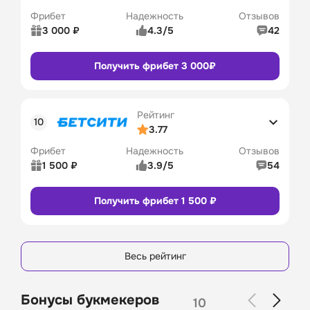
Удобство платежей
4/5
Фрибет
Надежность
Отзывов
Служба поддержки
4/5
3 000 ₽
4.3/5
42
Бонусы и акции
4/5
Рейтинг 
5/5
Получить фрибет 3 000₽
пользователей
Промокод
Бонусы
Коэффициенты
4/5
16
Линия в прематче
4/5
Рейтинг
Линия в лайве
Сайт
Приложение
3/5
3.77
Удобство платежей
4/5
Фрибет
Надежность
Отзывов
Служба поддержки
4/5
1 500 ₽
3.9/5
54
Бонусы и акции
4/5
Рейтинг 
5/5
Получить фрибет 1 500 ₽
пользователей
Промокод
Бонусы
Коэффициенты
3/5
8
Линия в прематче
3/5
Линия в лайве
Сайт
Приложение
4/5
Весь рейтинг
Удобство платежей
4/5
Служба поддержки
4/5
Бонусы букмекеров
10
Бонусы и акции
4/5