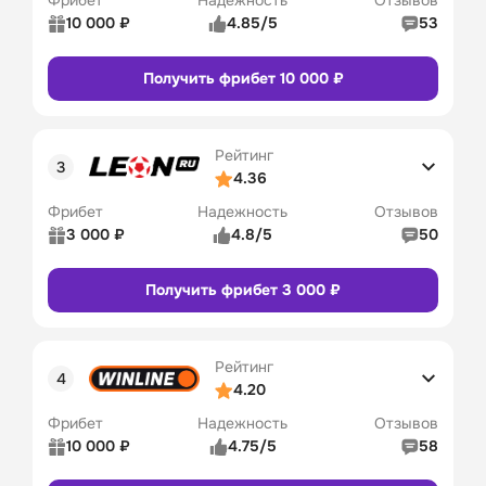
Фрибет
Надежность
Отзывов
Служба поддержки
5/5
Чемпионат мира
10 000 ₽
4.85/5
53
Бонусы и акции
5/5
Суперлига России
Рейтинг 
Чемпионат Европы
5/5
Получить фрибет 10 000 ₽
пользователей
Промокод
Бонусы
Киберспорт
Коэффициенты
5/5
IEM Cologne
22
Линия в прематче
4/5
The International
Рейтинг
Линия в лайве
Сайт
Приложение
5/5
Esports World Cup Counter Strike
4.36
Удобство платежей
4/5
Фрибет
Надежность
Отзывов
Служба поддержки
4/5
3 000 ₽
4.8/5
50
Бонусы и акции
5/5
Рейтинг 
5/5
Получить фрибет 3 000 ₽
пользователей
Промокод
Бонусы
Коэффициенты
5/5
42
Линия в прематче
5/5
Рейтинг
Линия в лайве
Сайт
Приложение
3/5
4.20
Удобство платежей
4/5
Фрибет
Надежность
Отзывов
Служба поддержки
5/5
10 000 ₽
4.75/5
58
Бонусы и акции
4/5
Рейтинг 