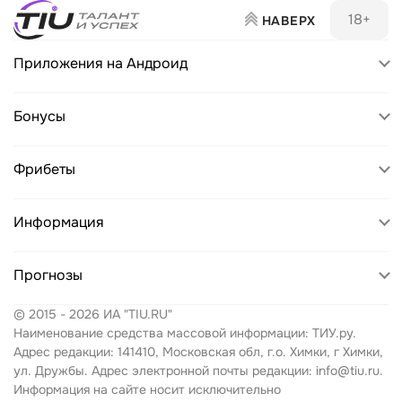
18+
НАВЕРХ
Приложения на Андроид
Пари
Бонусы
БетБум
Pari
Фрибеты
Леон
BetBoom
Лига Ставок
Пари
Информация
Leon
Мелбет
БетБум
Winline
Политика конфиденциальности
Прогнозы
Бетсити
Леон
Fonbet
Политика cookies
Марафон
© 2015 - 2026 ИА "TIU.RU"
Винлайн
Прогнозы на спорт
Марафон
Пользовательское соглашение
Наименование средства массовой информации: ТИУ.ру.
Фонбет
Фонбет
Футбол
Адрес редакции: 141410, Московская обл, г.о. Химки, г Химки,
Betcity
Согласие на обработку персональных данных
ул. Дружбы. Адрес электронной почты редакции: info@tiu.ru.
Винлайн
Марафон
Хоккей
Информация на сайте носит исключительно
Melbet