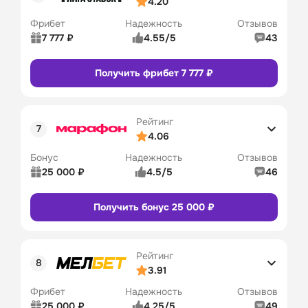
4.20
Удобство платежей
4/5
Фрибет
Надежность
Отзывов
Служба поддержки
5/5
7 777 ₽
4.55/5
43
Бонусы и акции
4/5
Рейтинг 
5/5
Получить фрибет 7 777 ₽
пользователей
Промокод
Бонусы
Коэффициенты
4/5
10
Линия в прематче
4/5
Рейтинг
Сайт
Приложение
Линия в лайве
4/5
4.06
Удобство платежей
4/5
Бонус
Надежность
Отзывов
Служба поддержки
4/5
25 000 ₽
4.5/5
46
Бонусы и акции
5/5
Рейтинг 
5/5
Получить бонус 25 000 ₽
пользователей
Бонусы
17
Коэффициенты
4/5
Сайт
Приложение
Линия в прематче
4/5
Рейтинг
Линия в лайве
4/5
3.91
Удобство платежей
4/5
Фрибет
Надежность
Отзывов
Служба поддержки
4/5
25 000 ₽
4.25/5
49