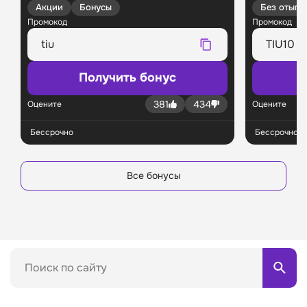
Акции
Бонусы
Без отыгр
Промокод
Промокод
Получить бонус
П
381
434
Оцените
Оцените
Бессрочно
Бессрочно
Все бонусы
Поиск по матч-центру