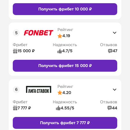
Рейтинг 
Чемпионат мира
5/5
Получить фрибет 10 000 ₽
пользователей
Промокод
Бонусы
Суперлига России
Коэффициенты
4/5
Чемпионат Европы
35
Киберспорт
Линия в прематче
4/5
Рейтинг
IEM Cologne
Линия в лайве
Сайт
Приложение
4/5
4.19
The International
Удобство платежей
4/5
Esports World Cup Counter Strike
Фрибет
Надежность
Отзывов
Служба поддержки
4/5
15 000 ₽
4.7/5
47
Бонусы и акции
5/5
Рейтинг 
5/5
Получить фрибет 15 000 ₽
пользователей
Промокод
Бонусы
Коэффициенты
4/5
10
Линия в прематче
4/5
Рейтинг
Линия в лайве
Сайт
Приложение
4/5
4.20
Удобство платежей
4/5
Фрибет
Надежность
Отзывов
Служба поддержки
5/5
7 777 ₽
4.55/5
44
Бонусы и акции
4/5
Рейтинг 
5/5
Получить фрибет 7 777 ₽
пользователей
Промокод
Бонусы