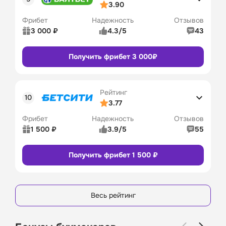
3.90
Удобство платежей
4/5
Фрибет
Надежность
Отзывов
Служба поддержки
4/5
3 000 ₽
4.3/5
43
Бонусы и акции
4/5
Рейтинг 
5/5
Получить фрибет 3 000₽
пользователей
Промокод
Бонусы
Коэффициенты
4/5
16
Линия в прематче
4/5
Рейтинг
Линия в лайве
Сайт
Приложение
3/5
3.77
Удобство платежей
4/5
Фрибет
Надежность
Отзывов
Служба поддержки
4/5
1 500 ₽
3.9/5
55
Бонусы и акции
4/5
Рейтинг 
5/5
Получить фрибет 1 500 ₽
пользователей
Промокод
Бонусы
Коэффициенты
3/5
8
Линия в прематче
3/5
Линия в лайве
Сайт
Приложение
4/5
Весь рейтинг
Удобство платежей
4/5
Служба поддержки
4/5