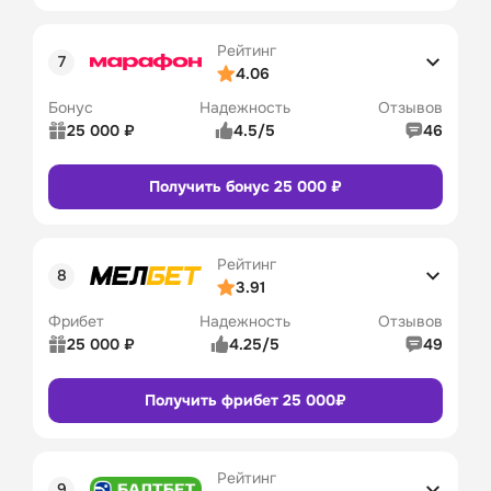
Коэффициенты
4/5
10
Линия в прематче
4/5
Рейтинг
Сайт
Приложение
Линия в лайве
4/5
4.06
Удобство платежей
4/5
Бонус
Надежность
Отзывов
Служба поддержки
4/5
25 000 ₽
4.5/5
46
Бонусы и акции
5/5
Рейтинг 
5/5
Получить бонус 25 000 ₽
пользователей
Бонусы
17
Коэффициенты
4/5
Сайт
Приложение
Линия в прематче
4/5
Рейтинг
Линия в лайве
4/5
3.91
Удобство платежей
4/5
Фрибет
Надежность
Отзывов
Служба поддержки
4/5
25 000 ₽
4.25/5
49
Бонусы и акции
4/5
Рейтинг 
5/5
Получить фрибет 25 000₽
пользователей
Промокод
Бонусы
Коэффициенты
4/5
15
Линия в прематче
4/5
Рейтинг
Линия в лайве
Сайт
Приложение
3/5