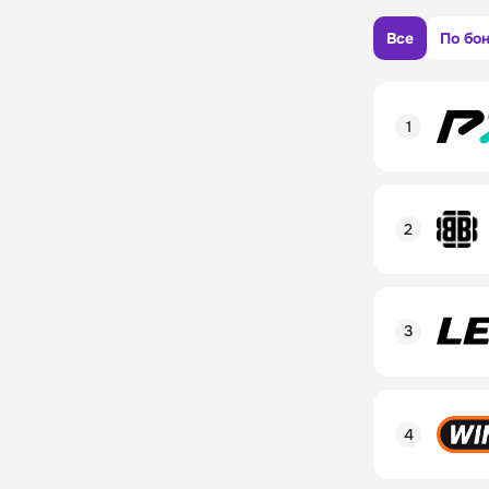
Все
По бо
Рейтинг пол
Линия в лай
Бонусы и ак
Рейтинг пол
Промокод
Линия в лай
Бонусы и ак
Рейтинг пол
Промокод
Линия в лай
Бонусы и ак
Рейтинг пол
Промокод