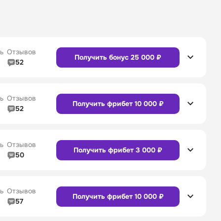
ь
Отзывов
Получить бонус 25 000 ₽
52
5/5
Линия в прематче
4/5
4/5
Служба поддержки
5/5
ь
Отзывов
Получить фрибет 10 000 ₽
52
5/5
Линия в прематче
4/5
4/5
Служба поддержки
4/5
Сайт
Приложение
ь
Отзывов
Получить фрибет 3 000 ₽
50
5/5
Линия в прематче
5/5
4/5
Служба поддержки
5/5
Сайт
Приложение
ь
Отзывов
Получить фрибет 10 000 ₽
57
4/5
Линия в прематче
4/5