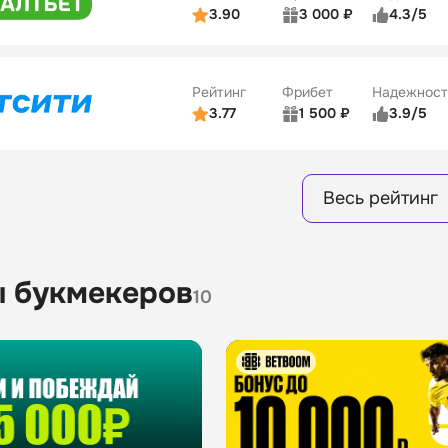
ции
4/5
3.90
3 000 ₽
4.3/5
ьзователей
5/5
Коэффициенты
Бонусы
ве
3/5
Удобство платежей
16
Рейтинг
Фрибет
Надежност
ции
4/5
3.77
1 500 ₽
3.9/5
Бонусы
ьзователей
5/5
Коэффициенты
8
ве
4/5
Удобство платежей
Весь рейтинг
ции
4/5
Бонусы
13
 букмекеров
10