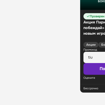
Проверен
Акция Пари
побеждай»
новым игр
Акции
Бо
Промокод
По
Оцените
Бессрочно