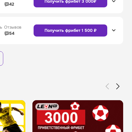
Получить фрибет 3 000₽
42
4/5
Линия в прематче
4/5
4/5
Служба поддержки
4/5
Сайт
Приложение
ь
Отзывов
Получить фрибет 1 500 ₽
54
3/5
Линия в прематче
3/5
Сайт
Приложение
4/5
Служба поддержки
4/5
Сайт
Приложение