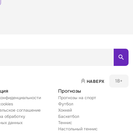
18+
НАВЕРХ
ция
Прогнозы
конфиденциальности
Прогнозы на спорт
ookies
Футбол
ельское соглашение
Хоккей
на обработку
Баскетбол
ных данных
Теннис
Настольный теннис