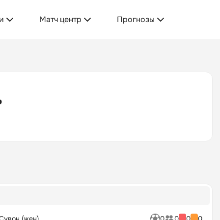
и
Матч центр
Прогнозы
ь
Сувон (жен)
0
0
0
0