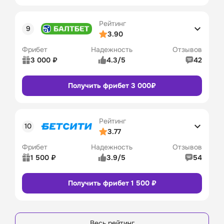
Коэффициенты
4/5
15
Линия в прематче
4/5
Рейтинг
Линия в лайве
Сайт
Приложение
3/5
3.90
Удобство платежей
4/5
Фрибет
Надежность
Отзывов
Служба поддержки
4/5
3 000 ₽
4.3/5
42
Бонусы и акции
4/5
Рейтинг 
5/5
Получить фрибет 3 000₽
пользователей
Промокод
Бонусы
Коэффициенты
4/5
16
Линия в прематче
4/5
Рейтинг
Линия в лайве
Сайт
Приложение
3/5
3.77
Удобство платежей
4/5
Фрибет
Надежность
Отзывов
Служба поддержки
4/5
1 500 ₽
3.9/5
54
Бонусы и акции
4/5
Рейтинг 
5/5
Получить фрибет 1 500 ₽
пользователей
Промокод
Бонусы
Коэффициенты
3/5
8
Линия в прематче
3/5
Линия в лайве
Сайт
Приложение
4/5
Весь рейтинг