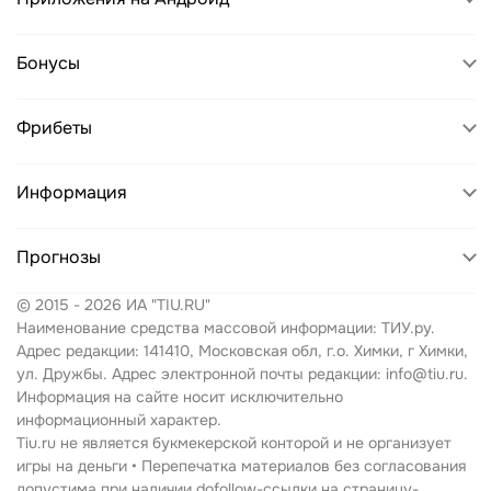
Пари
Бонусы
БетБум
Pari
Фрибеты
Леон
BetBoom
Лига Ставок
Пари
Информация
Leon
Мелбет
БетБум
Winline
Политика конфиденциальности
Прогнозы
Бетсити
Леон
Fonbet
Политика cookies
Марафон
© 2015 - 2026 ИА "TIU.RU"
Винлайн
Прогнозы на спорт
Марафон
Пользовательское соглашение
Наименование средства массовой информации: ТИУ.ру.
Фонбет
Фонбет
Футбол
Адрес редакции: 141410, Московская обл, г.о. Химки, г Химки,
Betcity
Согласие на обработку персональных данных
ул. Дружбы. Адрес электронной почты редакции: info@tiu.ru.
Винлайн
Марафон
Хоккей
Информация на сайте носит исключительно
Melbet
Контакты
информационный характер.
Бетсити
Баскетбол
Tiu.ru не является букмекерской конторой и не организует
Лига Ставок
Вакансии
игры на деньги • Перепечатка материалов без согласования
Мелбет
Теннис
допустима при наличии dofollow-ссылки на страницу-