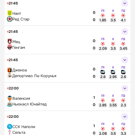
21:45
П1
X
П2
0
Нант
Ред Стар
0
1.85
3.5
4.1
21:45
П1
X
П2
0
Мец
Генгам
0
2.09
3.5
3.45
21:45
П1
X
П2
0
Дженоа
Депортиво Ла-Корунья
0
2.6
2.95
2.6
22:00
П1
X
П2
1
Валенсия
Ньюкасл Юнайтед
0
2.85
3.55
2.3
22:00
П1
X
П2
1
ССК Наполи
Сельта
0
2.08
3.5
3.3