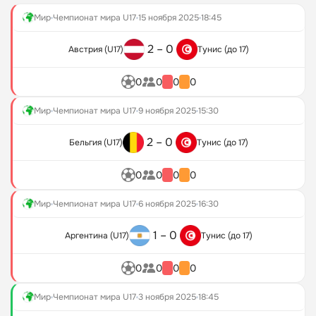
Лига Чемпионов
Зенит
Betcity
Тенниси
Теннис
Настольный теннис
Баскетбол
Мир
Чемпионат мира U17
15 ноября 2025
18:45
Лига Европы
Спортбет
Bettery
Балтбет
Футбол
Волейбол
Теннис
24bet
Zenit
Беттери
Киберспорт
Настольный теннис
2 – 0
Австрия (U17)
Тунис (до 17)
Рейтинги
Футбол
Спортбет
Зенит
Волейбол
Прочие категории
Лучшие букмекеры
РПЛ
24bet
Киберспорт
0
0
0
0
Приложения для iOS
Футбол
Легальные букмекерские конторы
Фрибеты
Лига чемпионов
Российские букмекеры
Фрибеты без депозита
АПЛ
РПЛ
Leon
Мир
Чемпионат мира U17
9 ноября 2025
15:30
БК с мобильным приложением
Фрибет без отыгрыша
Серия А
Лига чемпионов
Zenit
Надежные букмекеры
Промокод без отыгрыша
Ла Лига
АПЛ
Лига Ставок
2 – 0
Бельгия (U17)
Тунис (до 17)
БК с гостевым демосчетом
Бонус за регистрацию без отыгрыша
Бундеслига
Серия А
Марафон
БК с большими коэффициентами
Фрибеты сегодня
Лига Европы
Ла Лига
Melbet
0
0
0
0
БК с минимальными депозитами
Лучшие фрибеты
Лига конференций
Бундеслига
Pari
Букмекеры для ставок на американский футбол
Фрибет новым игрокам
Лига наций
Лига Европы
Tennisi
Мир
Чемпионат мира U17
6 ноября 2025
16:30
Букмекеры для ставок на бейсбол
Новые БК с фрибетом
Суперкубок УЕФА
Лига конференций
Fonbet
1 – 0
Хоккей
Хоккей
Аргентина (U17)
Тунис (до 17)
Букмекеры для ставок на гольф
Фрибет 3000
Betcity
Букмекеры для ставок на автогонки
Акции букмекерских контор при регистрации
КХЛ
КХЛ
BetBoom
0
0
0
0
Букмекеры для ставок на чемпионаты мира и Европы
Промокоды букмекеров
НХЛ
НХЛ
Bettery
Букмекеры для ставок на дартс
Бездепозитные бонусы за регистрацию
АХЛ
АХЛ
Olimpbet
Мир
Чемпионат мира U17
3 ноября 2025
18:45
Баскетбол
Баскетбол
Букмекеры для ставок на скачки
Бездепозитные бонусы букмекеров
Winline