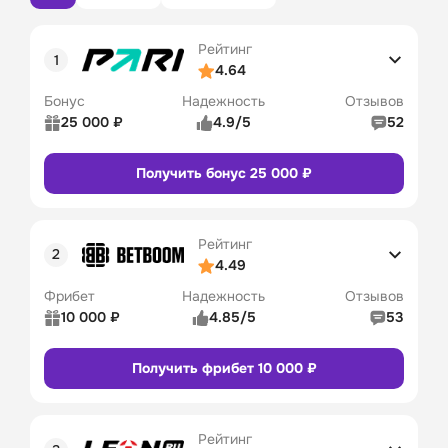
Чемпионат мира
Суперлига России
Рейтинг
Чемпионат Европы
4.64
Киберспорт
Бонус
Надежность
Отзывов
IEM Cologne
25 000 ₽
4.9/5
52
The International
Esports World Cup Counter Strike
Рейтинг 
5/5
Получить бонус 25 000 ₽
пользователей
Коэффициенты
5/5
Линия в прематче
4/5
Рейтинг
Линия в лайве
5/5
4.49
Удобство платежей
4/5
Фрибет
Надежность
Отзывов
Служба поддержки
5/5
10 000 ₽
4.85/5
53
Бонусы и акции
5/5
Рейтинг 
5/5
Получить фрибет 10 000 ₽
пользователей
Промокод
Бонусы
Коэффициенты
5/5
22
Линия в прематче
4/5
Рейтинг
Линия в лайве
5/5