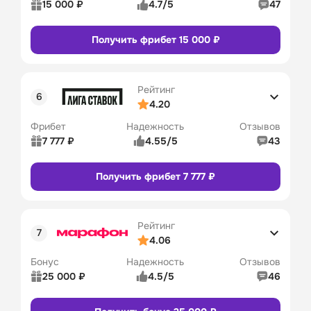
15 000 ₽
4.7/5
47
Бонусы и акции
5/5
Рейтинг 
5/5
Получить фрибет 15 000 ₽
пользователей
Промокод
Бонусы
Коэффициенты
4/5
10
Линия в прематче
4/5
Рейтинг
Линия в лайве
Сайт
Приложение
4/5
4.20
Удобство платежей
4/5
Фрибет
Надежность
Отзывов
Служба поддержки
5/5
7 777 ₽
4.55/5
43
Бонусы и акции
4/5
Рейтинг 
5/5
Получить фрибет 7 777 ₽
пользователей
Промокод
Бонусы
Коэффициенты
4/5
10
Линия в прематче
4/5
Рейтинг
Сайт
Приложение
Линия в лайве
4/5
4.06
Удобство платежей
4/5
Бонус
Надежность
Отзывов
Служба поддержки
4/5
25 000 ₽
4.5/5
46
Бонусы и акции
5/5
Рейтинг 
5/5