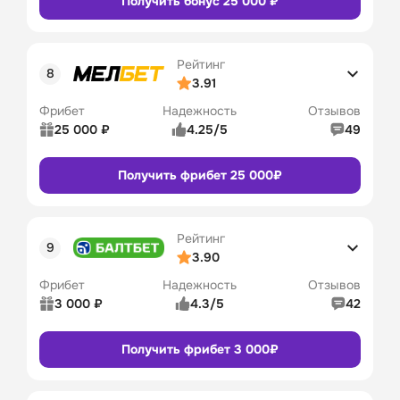
Получить бонус 25 000 ₽
пользователей
Бонусы
17
Коэффициенты
4/5
Сайт
Приложение
Линия в прематче
4/5
Рейтинг
Линия в лайве
4/5
3.91
Удобство платежей
4/5
Фрибет
Надежность
Отзывов
Служба поддержки
4/5
25 000 ₽
4.25/5
49
Бонусы и акции
4/5
Рейтинг 
5/5
Получить фрибет 25 000₽
пользователей
Промокод
Бонусы
Коэффициенты
4/5
15
Линия в прематче
4/5
Рейтинг
Линия в лайве
Сайт
Приложение
3/5
3.90
Удобство платежей
4/5
Фрибет
Надежность
Отзывов
Служба поддержки
4/5
3 000 ₽
4.3/5
42
Бонусы и акции
4/5
Рейтинг 
5/5
Получить фрибет 3 000₽
пользователей
Промокод
Бонусы
Коэффициенты
4/5
16
Линия в прематче
4/5