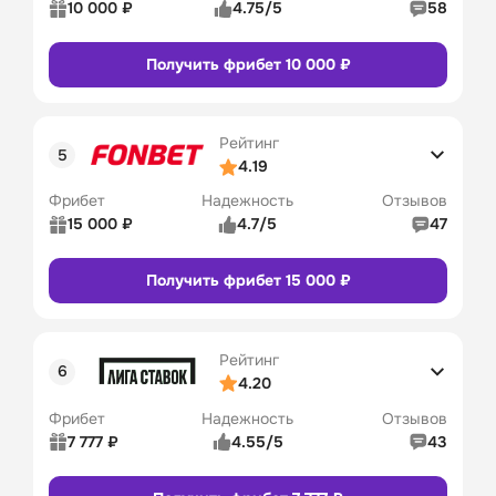
10 000 ₽
4.75/5
58
Чемпионат мира
Бонусы и акции
4/5
Суперлига России
Рейтинг 
5/5
Получить фрибет 10 000 ₽
пользователей
Чемпионат Европы
Промокод
Бонусы
Киберспорт
Коэффициенты
4/5
34
IEM Cologne
Линия в прематче
4/5
Рейтинг
The International
Линия в лайве
Сайт
Приложение
4/5
4.19
Esports World Cup Counter Strike
Удобство платежей
4/5
Фрибет
Надежность
Отзывов
Служба поддержки
4/5
15 000 ₽
4.7/5
47
Бонусы и акции
5/5
Рейтинг 
5/5
Получить фрибет 15 000 ₽
пользователей
Промокод
Бонусы
Коэффициенты
4/5
10
Линия в прематче
4/5
Рейтинг
Линия в лайве
Сайт
Приложение
4/5
4.20
Удобство платежей
4/5
Фрибет
Надежность
Отзывов
Служба поддержки
5/5
7 777 ₽
4.55/5
43
Бонусы и акции
4/5
Рейтинг 
5/5