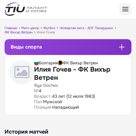
Главная
Матч центр
Футбол
Четвертая лига - АОГ Пазарджик
ФК Вихър Ветрен
Илия Гочев
Популярные БК
Пари
Виды спорта
По букмекеру
БетБум
Леон
Pari
Приложения для Android
Болгария
ФК Вихър Ветрен
Винлайн
BetBoom
Илия Гочев - ФК Вихър
Фонбет
Leon
Пари
Ветрен
Виды спорта
Марафон
Winline
БетБум
Бетсити
Fonbet
Леон
Баскетбол
Iliya Gochev
Статьи о БК
№
4
Мелбет
Лига Ставок
Винлайн
Киберспорт
Возраст:
43 лет (12 июля 1983)
Winline
Лига Ставок
Марафон
Фонбет
Теннис
Пол:
Мужской
База знаний
По видам спорта
Олимпбет
Бет-М
Марафон
Хоккей
Позиция:
Нападающий
Виды ставок
Тенниси
Baltbet
Бетсити
Футбол
Футбол
Футбол
По видам спорта
Основы ставок
Балтбет
Melbet
Мелбет
Хоккей
Евролига
Сервисы
Бет-М
Olimpbet
Лига Ставок
Баскетбол
Футбол
История матчей
Виды спорта
Кубок России
Беттери
Tennisi
Олимпбет
Теннис
Хоккей