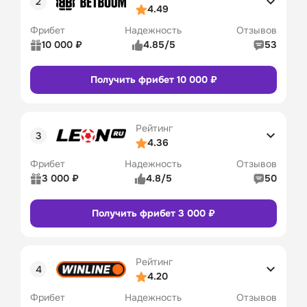
Линия в лайве
5/5
Букмекеры для ставок на киберспорт
НБА
НБА
Baltbet
4.49
Букмекеры для профессиональных игроков
Единая Лига ВТБ
Единая Лига ВТБ
24Бет
Удобство платежей
4/5
Фрибет
Надежность
Отзывов
Букмекеры для ставок на футбол
Евролига
Евролига
Служба поддержки
5/5
10 000 ₽
4.85/5
53
WNBA
WNBA
Бонусы и акции
5/5
Суперлига
Суперлига
Рейтинг 
5/5
Теннис
Теннис
Получить фрибет 10 000 ₽
пользователей
Промокод
Бонусы
US Open 2026 ATP
ATP
Коэффициенты
5/5
22
US Open 2026 WTA
WTA
Линия в прематче
4/5
Настольный теннис
Cincinnati ATP
Рейтинг
Линия в лайве
Сайт
Приложение
5/5
4.36
Cincinnati WTA
Челленджер
Удобство платежей
4/5
Настольный теннис
Лига Про
Фрибет
Надежность
Отзывов
Служба поддержки
4/5
Чемпионат мира
Setka Cup
3 000 ₽
4.8/5
50
Бонусы и акции
5/5
Волейбол
Кубок мира
Рейтинг 
5/5
Чемпионат Европы
Лига Наций
Получить фрибет 3 000 ₽
пользователей
Промокод
Бонусы
WTT Champions Yokohama, MS
Суперлига России
Коэффициенты
5/5
Киберспорт
42
WTT Champions Yokohama, WS
Линия в прематче
5/5
Europe Smash Sweden, WS
IEM Cologne
Рейтинг
Линия в лайве
Сайт
Приложение
3/5
Europe Smash Sweden, MS
The International
4.20
Волейбол
Удобство платежей
4/5
Фрибет
Надежность
Отзывов
Лига Наций
Служба поддержки
5/5