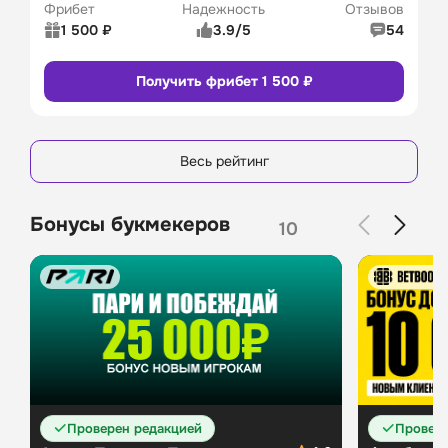
Фрибет
Надежность
Отзывов
Служба поддержки
4/5
1 500 ₽
3.9/5
54
Бонусы и акции
4/5
Рейтинг 
5/5
Получить фрибет 1 500 ₽
пользователей
Промокод
Бонусы
Коэффициенты
3/5
8
Линия в прематче
3/5
Линия в лайве
Сайт
Приложение
4/5
Весь рейтинг
Удобство платежей
4/5
Служба поддержки
4/5
Бонусы букмекеров
10
Бонусы и акции
4/5
Промокод
Бонусы
13
Сайт
Приложение
Проверен редакцией
Провере