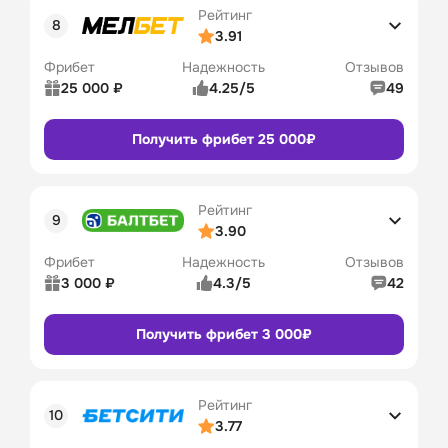
Рейтинг
Линия в лайве
4/5
3.91
Удобство платежей
4/5
Фрибет
Надежность
Отзывов
Служба поддержки
4/5
25 000 ₽
4.25/5
49
Бонусы и акции
4/5
Рейтинг 
5/5
Получить фрибет 25 000₽
пользователей
Промокод
Бонусы
Коэффициенты
4/5
15
Линия в прематче
4/5
Рейтинг
Линия в лайве
Сайт
Приложение
3/5
3.90
Удобство платежей
4/5
Фрибет
Надежность
Отзывов
Служба поддержки
4/5
3 000 ₽
4.3/5
42
Бонусы и акции
4/5
Рейтинг 
5/5
Получить фрибет 3 000₽
пользователей
Промокод
Бонусы
Коэффициенты
4/5
16
Линия в прематче
4/5
Рейтинг
Линия в лайве
Сайт
Приложение
3/5
3.77
Удобство платежей
4/5