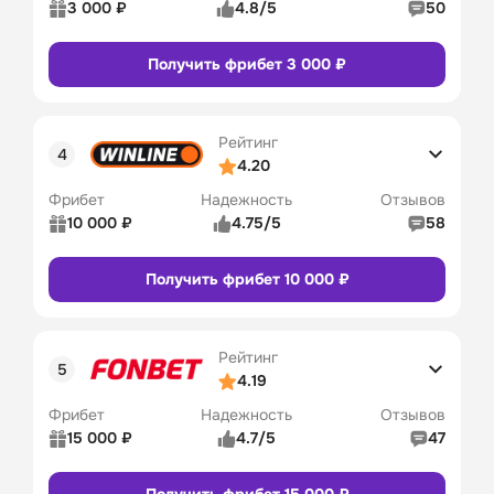
3 000 ₽
4.8/5
50
Чемпионат мира
Бонусы и акции
5/5
Суперлига России
Рейтинг 
5/5
Получить фрибет 3 000 ₽
пользователей
Чемпионат Европы
Промокод
Бонусы
Киберспорт
Коэффициенты
5/5
42
IEM Cologne
Линия в прематче
5/5
Рейтинг
The International
Линия в лайве
Сайт
Приложение
3/5
4.20
Esports World Cup Counter Strike
Удобство платежей
4/5
Фрибет
Надежность
Отзывов
Служба поддержки
5/5
10 000 ₽
4.75/5
58
Бонусы и акции
4/5
Рейтинг 
5/5
Получить фрибет 10 000 ₽
пользователей
Промокод
Бонусы
Коэффициенты
4/5
34
Линия в прематче
4/5
Рейтинг
Линия в лайве
Сайт
Приложение
4/5
4.19
Удобство платежей
4/5
Фрибет
Надежность
Отзывов
Служба поддержки
4/5
15 000 ₽
4.7/5
47
Бонусы и акции
5/5
Рейтинг 
5/5