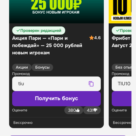
Сайт
Приложение
Проверен редакцией
Провере
Акция Пари — «Пари и
4.6
Фрибет Б
побеждай» — 25 000 рублей
Август 20
новым игрокам
Акции
Бонусы
Без отыгр
Промокод
Промокод
Получить бонус
П
380
431
Оцените
Оцените
Бессрочно
Бессрочно