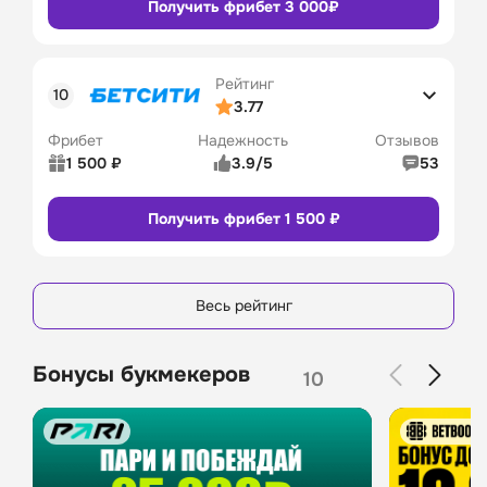
Получить фрибет 3 000₽
пользователей
Промокод
Бонусы
Коэффициенты
4/5
16
Линия в прематче
4/5
Рейтинг
Линия в лайве
Сайт
Приложение
3/5
3.77
Удобство платежей
4/5
Фрибет
Надежность
Отзывов
Служба поддержки
4/5
1 500 ₽
3.9/5
53
Бонусы и акции
4/5
Рейтинг 
5/5
Получить фрибет 1 500 ₽
пользователей
Промокод
Бонусы
Коэффициенты
3/5
8
Линия в прематче
3/5
Линия в лайве
Сайт
Приложение
4/5
Весь рейтинг
Удобство платежей
4/5
Служба поддержки
4/5
Бонусы букмекеров
10
Бонусы и акции
4/5
Промокод
Бонусы
13