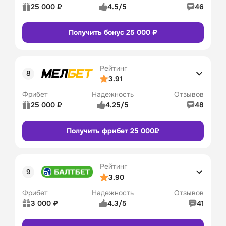
25 000 ₽
4.5/5
46
Бонусы и акции
5/5
Рейтинг 
5/5
Получить бонус 25 000 ₽
пользователей
Бонусы
17
Коэффициенты
4/5
Сайт
Приложение
Линия в прематче
4/5
Рейтинг
Линия в лайве
4/5
3.91
Удобство платежей
4/5
Фрибет
Надежность
Отзывов
Служба поддержки
4/5
25 000 ₽
4.25/5
48
Бонусы и акции
4/5
Рейтинг 
5/5
Получить фрибет 25 000₽
пользователей
Промокод
Бонусы
Коэффициенты
4/5
15
Линия в прематче
4/5
Рейтинг
Линия в лайве
Сайт
Приложение
3/5
3.90
Удобство платежей
4/5
Фрибет
Надежность
Отзывов
Служба поддержки
4/5
3 000 ₽
4.3/5
41
Бонусы и акции
4/5
Рейтинг 
5/5